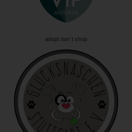
E-Mail: info@honeybunnynose.de
Cookies
Die Internetseiten verwenden Cookies. Cookies sind
adopt don`t shop
Textdateien, welche über einen Internetbrowser auf einem
Computersystem abgelegt und gespeichert werden.
Zahlreiche Internetseiten und Server verwenden Cookies. Viele
Cookies enthalten eine sogenannte Cookie-ID. Eine Cookie-ID
ist eine eindeutige Kennung des Cookies. Sie besteht aus einer
Zeichenfolge, durch welche Internetseiten und Server dem
konkreten Internetbrowser zugeordnet werden können, in dem
das Cookie gespeichert wurde. Dies ermöglicht es den
besuchten Internetseiten und Servern, den individuellen
Browser der betroffenen Person von anderen Internetbrowsern,
die andere Cookies enthalten, zu unterscheiden. Ein bestimmter
Internetbrowser kann über die eindeutige Cookie-ID
wiedererkannt und identifiziert werden.
Durch den Einsatz von Cookies kann den Nutzern dieser