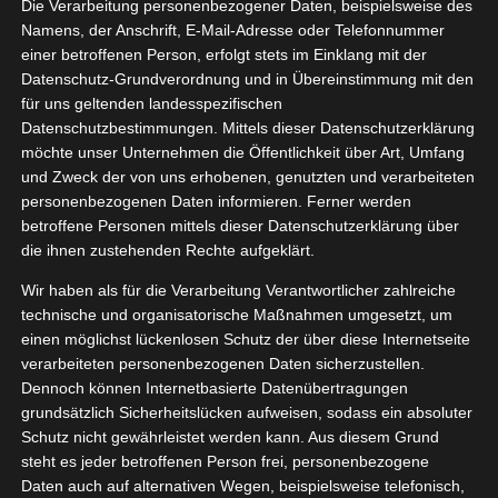
Die Verarbeitung personenbezogener Daten, beispielsweise des
03, 2026
Pulver
Namens, der Anschrift, E-Mail-Adresse oder Telefonnummer
einer betroffenen Person, erfolgt stets im Einklang mit der
helfer
Haushalt
Datenschutz-Grundverordnung und in Übereinstimmung mit den
tvorstellungen
für uns geltenden landesspezifischen
ung
Waschmittel
Datenschutzbestimmungen. Mittels dieser Datenschutzerklärung
Persil Color-und Universal Pulver
möchte unser Unternehmen die Öffentlichkeit über Art, Umfang
März 6, 2026
|
Alltagshelfer
,
Haushalt
,
Produktvorstellungen
,
und Zweck der von uns erhobenen, genutzten und verarbeiteten
Reinigung
,
Waschmittel
personenbezogenen Daten informieren. Ferner werden
betroffene Personen mittels dieser Datenschutzerklärung über
Weiterlesen
die ihnen zustehenden Rechte aufgeklärt.
Wir haben als für die Verarbeitung Verantwortlicher zahlreiche
technische und organisatorische Maßnahmen umgesetzt, um
Zewa
einen möglichst lückenlosen Schutz der über diese Internetseite
6
verarbeiteten personenbezogenen Daten sicherzustellen.
sch&Weg
Dennoch können Internetbasierte Datenübertragungen
03, 2026
helfer
Haushalt
grundsätzlich Sicherheitslücken aufweisen, sodass ein absoluter
Küche
Schutz nicht gewährleistet werden kann. Aus diesem Grund
tvorstellungen
steht es jeder betroffenen Person frei, personenbezogene
Reinigung
Daten auch auf alternativen Wegen, beispielsweise telefonisch,