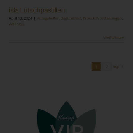
Form einer Erklärung oder einer sonstigen eindeutigen
isla Lutschpastillen
bestätigenden Handlung, mit der die betroffene Person zu
April 13, 2024
|
Alltagshelfer
,
Gesundheit
,
Produktvorstellungen
,
verstehen gibt, dass sie mit der Verarbeitung der sie
Wellness
betreffenden personenbezogenen Daten einverstanden
ist.
Weiterlesen
Name und Anschrift des für die
Verarbeitung Verantwortlichen
Verantwortlicher im Sinne der Datenschutz-Grundverordnung,
1
2
Vor
sonstiger in den Mitgliedstaaten der Europäischen Union
geltenden Datenschutzgesetze und anderer Bestimmungen mit
datenschutzrechtlichem Charakter ist:
Sandra Kunz
Fischerstraße 11
73061 Ebersbach an der Fils - Deutschland
Telefon: 071634071545