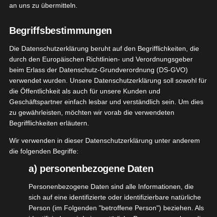
Zewa Wisch&Weg
an uns zu übermitteln.
März 6, 2026
|
Alltagshelfer
,
Haushalt
,
Küche
,
Produktvorstellungen
,
Reinigung
Begriffsbestimmungen
Die Datenschutzerklärung beruht auf den Begrifflichkeiten, die
Weiterlesen
durch den Europäischen Richtlinien- und Verordnungsgeber
beim Erlass der Datenschutz-Grundverordnung (DS-GVO)
verwendet wurden. Unsere Datenschutzerklärung soll sowohl für
die Öffentlichkeit als auch für unsere Kunden und
the Right
6
Geschäftspartner einfach lesbar und verständlich sein. Um dies
npflaster
zu gewährleisten, möchten wir vorab die verwendeten
11, 2025
elfer
Gesundheit
Begrifflichkeiten erläutern.
Lifestyle
Wir verwenden in dieser Datenschutzerklärung unter anderem
tvorstellungen
die folgenden Begriffe:
zimmer
Wellness
a) personenbezogene Daten
Breathe Right Nasenpflaster
November 6, 2025
|
Alltagshelfer
,
Gesundheit
,
Lifestyle
,
Personenbezogene Daten sind alle Informationen, die
Produktvorstellungen
,
Schlafzimmer
,
Wellness
sich auf eine identifizierte oder identifizierbare natürliche
Person (im Folgenden "betroffene Person") beziehen. Als
Weiterlesen