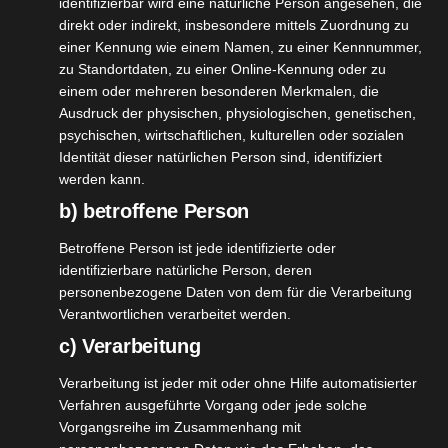
identifizierbar wird eine natürliche Person angesehen, die
direkt oder indirekt, insbesondere mittels Zuordnung zu
einer Kennung wie einem Namen, zu einer Kennnummer,
zu Standortdaten, zu einer Online-Kennung oder zu
demarken
25
einem oder mehreren besonderen Merkmalen, die
Ausdruck der physischen, physiologischen, genetischen,
 Junolie
04, 2025
psychischen, wirtschaftlichen, kulturellen oder sozialen
agshelfer
Dog
Identität dieser natürlichen Person sind, identifiziert
Lifestyle
werden kann.
tvorstellungen
b) betroffene Person
Hundemarken von Junolie
Betroffene Person ist jede identifizierte oder
April 25, 2025
|
Alltagshelfer
,
Dog
,
Lifestyle
,
identifizierbare natürliche Person, deren
Produktvorstellungen
personenbezogene Daten von dem für die Verarbeitung
Verantwortlichen verarbeitet werden.
Weiterlesen
c) Verarbeitung
Verarbeitung ist jeder mit oder ohne Hilfe automatisierter
adival
Verfahren ausgeführte Vorgang oder jede solche
enschutz
22
Vorgangsreihe im Zusammenhang mit