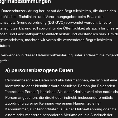
egriffsbestimmungen
 Datenschutzerklärung beruht auf den Begrifflichkeiten, die durch den
ropäischen Richtlinien- und Verordnungsgeber beim Erlass der
Weiterle
tenschutz-Grundverordnung (DS-GVO) verwendet wurden. Unsere
enschutzerklärung soll sowohl für die Öffentlichkeit als auch für unser
nden und Geschäftspartner einfach lesbar und verständlich sein. Um d
gewährleisten, möchten wir vorab die verwendeten Begrifflichkeiten
Skin Food Light von WELEDA
äutern.
Januar 22, 2026
|
Haut
,
Lifestyle
,
Produktvorstellungen
,
Wellness
r verwenden in dieser Datenschutzerklärung unter anderem die folgen
riffe:
a) personenbezogene Daten
Personenbezogene Daten sind alle Informationen, die sich auf eine
identifizierte oder identifizierbare natürliche Person (im Folgenden
"betroffene Person") beziehen. Als identifizierbar wird eine natürlich
Person angesehen, die direkt oder indirekt, insbesondere mittels
Weiterle
Zuordnung zu einer Kennung wie einem Namen, zu einer
Kennnummer, zu Standortdaten, zu einer Online-Kennung oder zu
einem oder mehreren besonderen Merkmalen, die Ausdruck der