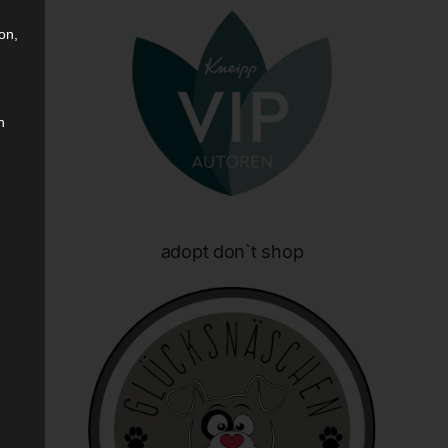
on,
n
sen
adopt don`t shop