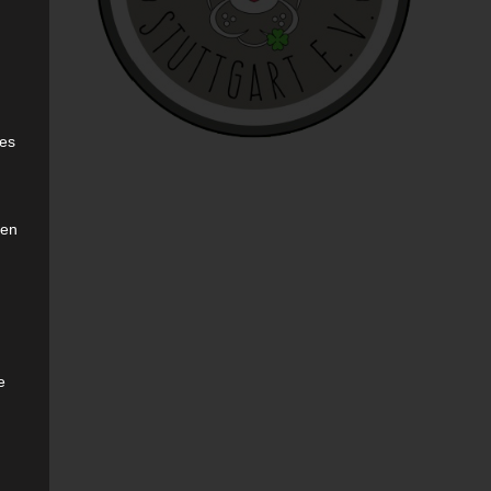
sen
e
ies
den
e
sen