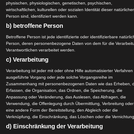
physischen, physiologischen, genetischen, psychischen,
Breathe Right Nasenpflaster
wirtschaftlichen, kulturellen oder sozialen Identität dieser natürliche
Person sind, identifiziert werden kann.
November 6, 2025
|
Alltagshelfer
,
Gesundheit
,
Lifestyle
,
Produktvorstellungen
,
Schlafzimmer
,
Wellness
b) betroffene Person
Betroffene Person ist jede identifizierte oder identifizierbare natürli
Person, deren personenbezogene Daten von dem für die Verarbeit
Verantwortlichen verarbeitet werden.
c) Verarbeitung
Weiterle
Verarbeitung ist jeder mit oder ohne Hilfe automatisierter Verfahren
ausgeführte Vorgang oder jede solche Vorgangsreihe im
Zusammenhang mit personenbezogenen Daten wie das Erheben, 
Erfassen, die Organisation, das Ordnen, die Speicherung, die
Anpassung oder Veränderung, das Auslesen, das Abfragen, die
Charlotte Tilbury Glossy Lip Kit
Verwendung, die Offenlegung durch Übermittlung, Verbreitung oder
Oktober 24, 2025
|
Beauty
,
Lifestyle
,
Pflege
,
Produktvorstellung
eine andere Form der Bereitstellung, den Abgleich oder die
Wellness
Verknüpfung, die Einschränkung, das Löschen oder die Vernichtung
d) Einschränkung der Verarbeitung