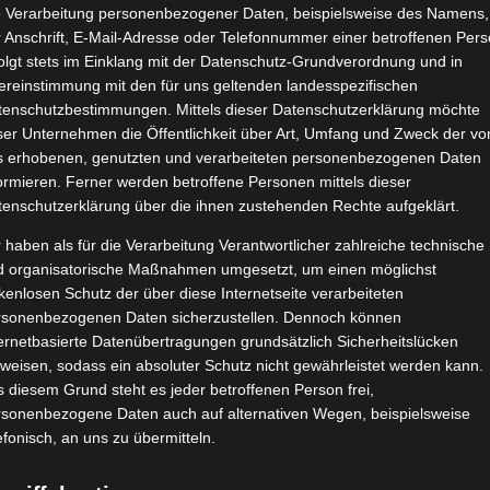
e Verarbeitung personenbezogener Daten, beispielsweise des Namens,
syoss Glaze Intense
 Anschrift, E-Mail-Adresse oder Telefonnummer einer betroffenen Pers
Februar 5, 2026
|
Haut
,
Lifestyle
,
Pflege
,
Produktvorstellungen
,
olgt stets im Einklang mit der Datenschutz-Grundverordnung und in
Schlafzimmer
,
Wellness
ereinstimmung mit den für uns geltenden landesspezifischen
tenschutzbestimmungen. Mittels dieser Datenschutzerklärung möchte
ser Unternehmen die Öffentlichkeit über Art, Umfang und Zweck der vo
s erhobenen, genutzten und verarbeiteten personenbezogenen Daten
ormieren. Ferner werden betroffene Personen mittels dieser
tenschutzerklärung über die ihnen zustehenden Rechte aufgeklärt.
 haben als für die Verarbeitung Verantwortlicher zahlreiche technische
Weiterle
d organisatorische Maßnahmen umgesetzt, um einen möglichst
kenlosen Schutz der über diese Internetseite verarbeiteten
rsonenbezogenen Daten sicherzustellen. Dennoch können
ernetbasierte Datenübertragungen grundsätzlich Sicherheitslücken
Anti-Aging Nachtpflege von WELEDA
weisen, sodass ein absoluter Schutz nicht gewährleistet werden kann.
Januar 23, 2026
|
Haut
,
Lifestyle
,
Pflege
,
Produktvorstellungen
,
 diesem Grund steht es jeder betroffenen Person frei,
Schlafzimmer
,
Wellness
rsonenbezogene Daten auch auf alternativen Wegen, beispielsweise
efonisch, an uns zu übermitteln.