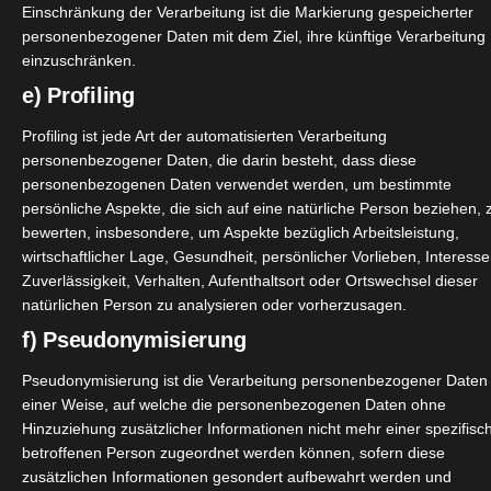
Einschränkung der Verarbeitung ist die Markierung gespeicherter
personenbezogener Daten mit dem Ziel, ihre künftige Verarbeitung
einzuschränken.
e) Profiling
Weiterle
Profiling ist jede Art der automatisierten Verarbeitung
personenbezogener Daten, die darin besteht, dass diese
personenbezogenen Daten verwendet werden, um bestimmte
Charlotte Tilbury Geschenkset
persönliche Aspekte, die sich auf eine natürliche Person beziehen, 
Oktober 24, 2025
|
Beauty
,
Lifestyle
,
Pflege
,
Produktvorstellung
bewerten, insbesondere, um Aspekte bezüglich Arbeitsleistung,
Wellness
wirtschaftlicher Lage, Gesundheit, persönlicher Vorlieben, Interesse
Zuverlässigkeit, Verhalten, Aufenthaltsort oder Ortswechsel dieser
natürlichen Person zu analysieren oder vorherzusagen.
f) Pseudonymisierung
Pseudonymisierung ist die Verarbeitung personenbezogener Daten 
einer Weise, auf welche die personenbezogenen Daten ohne
Weiterle
Hinzuziehung zusätzlicher Informationen nicht mehr einer spezifisc
betroffenen Person zugeordnet werden können, sofern diese
zusätzlichen Informationen gesondert aufbewahrt werden und