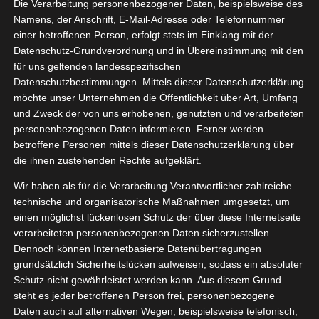
ummies
Die Verarbeitung personenbezogener Daten, beispielsweise des
03, 2025
Namens, der Anschrift, E-Mail-Adresse oder Telefonnummer
elfer
Gesundheit
einer betroffenen Person, erfolgt stets im Einklang mit der
neipp VIP
Datenschutz-Grundverordnung und in Übereinstimmung mit den
ngsergänzung
für uns geltenden landesspezifischen
tvorstellungen
Datenschutzbestimmungen. Mittels dieser Datenschutzerklärung
gan
Wellness
Kneipp Magnesium Gummies
möchte unser Unternehmen die Öffentlichkeit über Art, Umfang
März 4, 2025
|
Alltagshelfer
,
Gesundheit
,
Kneipp VIP
,
und Zweck der von uns erhobenen, genutzten und verarbeiteten
Nahrungsergänzung
,
Produktvorstellungen
,
Vegan
,
Wellness
personenbezogenen Daten informieren. Ferner werden
betroffene Personen mittels dieser Datenschutzerklärung über
Weiterlesen
die ihnen zustehenden Rechte aufgeklärt.
Wir haben als für die Verarbeitung Verantwortlicher zahlreiche
technische und organisatorische Maßnahmen umgesetzt, um
ipp – Es
einen möglichst lückenlosen Schutz der über diese Internetseite
8
rd kalt
verarbeiteten personenbezogenen Daten sicherzustellen.
Dennoch können Internetbasierte Datenübertragungen
11, 2022
heit
Kneipp VIP
grundsätzlich Sicherheitslücken aufweisen, sodass ein absoluter
ngsergänzung
Schutz nicht gewährleistet werden kann. Aus diesem Grund
Pflege
steht es jeder betroffenen Person frei, personenbezogene
tvorstellungen
Daten auch auf alternativen Wegen, beispielsweise telefonisch,
Vegan
Wellness