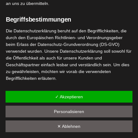
Kneipp – Es wird kalt
an uns zu übermitteln.
November 8, 2022
|
Gesundheit
,
Kneipp VIP
,
Nahrungsergänzung
,
Pflege
,
Produktvorstellungen
,
Sport
,
Vegan
,
Begriffsbestimmungen
Wellness
Die Datenschutzerklärung beruht auf den Begrifflichkeiten, die
durch den Europäischen Richtlinien- und Verordnungsgeber
Weiterlesen
beim Erlass der Datenschutz-Grundverordnung (DS-GVO)
verwendet wurden. Unsere Datenschutzerklärung soll sowohl für
unday
die Öffentlichkeit als auch für unsere Kunden und
atural
Geschäftspartner einfach lesbar und verständlich sein. Um dies
17
zu gewährleisten, möchten wir vorab die verwendeten
ungsergänzungsmittel
Begrifflichkeiten erläutern.
08, 2022
ust 2022
Wir verwenden in dieser Datenschutzerklärung unter anderem
esundheit
die folgenden Begriffe:
✓ Akzeptieren
ngsergänzung
tvorstellungen
a) personenbezogene Daten
Personalisieren
Sunday Natural
Vegan
Personenbezogene Daten sind alle Informationen, die
Nahrungsergänzungsmittel August
sich auf eine identifizierte oder identifizierbare natürliche
✕ Ablehnen
2022
Person (im Folgenden "betroffene Person") beziehen. Als