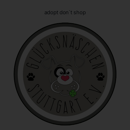
personenbezogenen Daten wie das Erheben, das
Erfassen, die Organisation, das Ordnen, die Speicherung,
adopt don`t shop
die Anpassung oder Veränderung, das Auslesen, das
Abfragen, die Verwendung, die Offenlegung durch
Übermittlung, Verbreitung oder eine andere Form der
Bereitstellung, den Abgleich oder die Verknüpfung, die
Einschränkung, das Löschen oder die Vernichtung.
d) Einschränkung der Verarbeitung
Einschränkung der Verarbeitung ist die Markierung
gespeicherter personenbezogener Daten mit dem Ziel,
ihre künftige Verarbeitung einzuschränken.
e) Profiling
Profiling ist jede Art der automatisierten Verarbeitung
personenbezogener Daten, die darin besteht, dass diese
personenbezogenen Daten verwendet werden, um
bestimmte persönliche Aspekte, die sich auf eine
natürliche Person beziehen, zu bewerten, insbesondere,
um Aspekte bezüglich Arbeitsleistung, wirtschaftlicher
Lage, Gesundheit, persönlicher Vorlieben, Interessen,