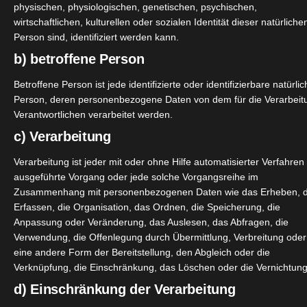
physischen, physiologischen, genetischen, psychischen,
Sunday Natural
wirtschaftlichen, kulturellen oder sozialen Identität dieser natürliche
Nahrungsergänzungsmittel Herbst
Person sind, identifiziert werden kann.
2022
b) betroffene Person
Oktober 13, 2022
|
Gesundheit
,
Nahrungsergänzung
,
Betroffene Person ist jede identifizierte oder identifizierbare natürli
Produktvorstellungen
,
Vegan
Person, deren personenbezogene Daten von dem für die Verarbeit
Verantwortlichen verarbeitet werden.
c) Verarbeitung
Weiterle
Verarbeitung ist jeder mit oder ohne Hilfe automatisierter Verfahren
ausgeführte Vorgang oder jede solche Vorgangsreihe im
Zusammenhang mit personenbezogenen Daten wie das Erheben, 
Erfassen, die Organisation, das Ordnen, die Speicherung, die
Anpassung oder Veränderung, das Auslesen, das Abfragen, die
Hanfgeflüster CBD Öl 10% mit Kurkum
Verwendung, die Offenlegung durch Übermittlung, Verbreitung oder
Extrakt
eine andere Form der Bereitstellung, den Abgleich oder die
Juli 3, 2022
|
CBD
,
Produktvorstellungen
,
Vegan
,
Wellness
Verknüpfung, die Einschränkung, das Löschen oder die Vernichtung
d) Einschränkung der Verarbeitung