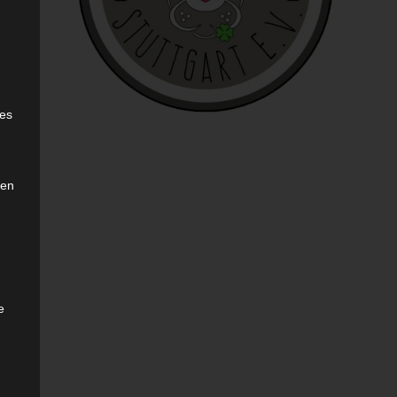
sen
e
ies
den
e
sen