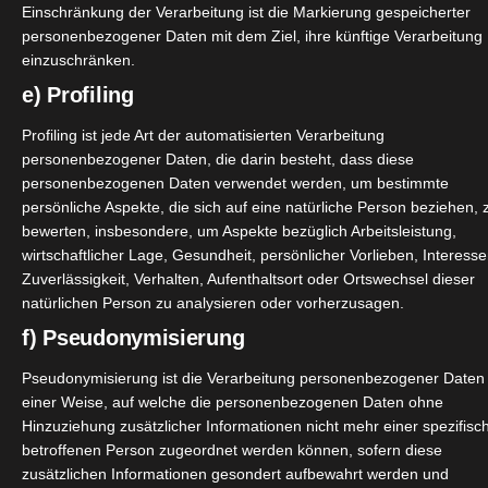
Einschränkung der Verarbeitung ist die Markierung gespeicherter
personenbezogener Daten mit dem Ziel, ihre künftige Verarbeitung
einzuschränken.
e) Profiling
Weiterle
Profiling ist jede Art der automatisierten Verarbeitung
personenbezogener Daten, die darin besteht, dass diese
personenbezogenen Daten verwendet werden, um bestimmte
Baustein Gesundheit Nährstoff Drink
persönliche Aspekte, die sich auf eine natürliche Person beziehen, 
Test
bewerten, insbesondere, um Aspekte bezüglich Arbeitsleistung,
wirtschaftlicher Lage, Gesundheit, persönlicher Vorlieben, Interesse
Februar 17, 2022
|
Gesundheit
,
Nahrungsergänzung
,
Produktvorstellungen
,
Sport
,
Wellness
Zuverlässigkeit, Verhalten, Aufenthaltsort oder Ortswechsel dieser
natürlichen Person zu analysieren oder vorherzusagen.
f) Pseudonymisierung
Pseudonymisierung ist die Verarbeitung personenbezogener Daten 
einer Weise, auf welche die personenbezogenen Daten ohne
Weiterle
Hinzuziehung zusätzlicher Informationen nicht mehr einer spezifisc
betroffenen Person zugeordnet werden können, sofern diese
zusätzlichen Informationen gesondert aufbewahrt werden und