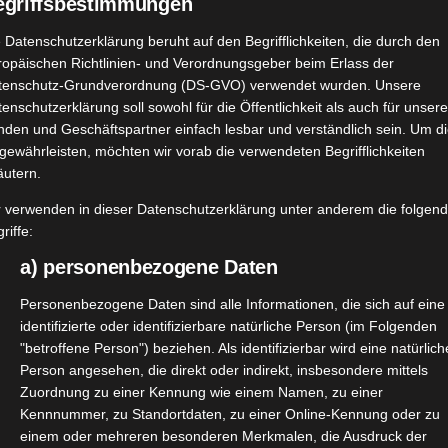
egriffsbestimmungen
 Datenschutzerklärung beruht auf den Begrifflichkeiten, die durch den
ropäischen Richtlinien- und Verordnungsgeber beim Erlass der
Weiterle
tenschutz-Grundverordnung (DS-GVO) verwendet wurden. Unsere
enschutzerklärung soll sowohl für die Öffentlichkeit als auch für unser
nden und Geschäftspartner einfach lesbar und verständlich sein. Um d
gewährleisten, möchten wir vorab die verwendeten Begrifflichkeiten
Sunday Natural
äutern.
Nahrungsergänzungsmittel Januar
r verwenden in dieser Datenschutzerklärung unter anderem die folgen
2023
riffe:
Januar 7, 2023
|
Gesundheit
,
Nahrungsergänzung
,
a) personenbezogene Daten
Produktvorstellungen
,
Vegan
Personenbezogene Daten sind alle Informationen, die sich auf eine
identifizierte oder identifizierbare natürliche Person (im Folgenden
"betroffene Person") beziehen. Als identifizierbar wird eine natürlich
Person angesehen, die direkt oder indirekt, insbesondere mittels
Weiterle
Zuordnung zu einer Kennung wie einem Namen, zu einer
Kennnummer, zu Standortdaten, zu einer Online-Kennung oder zu
einem oder mehreren besonderen Merkmalen, die Ausdruck der