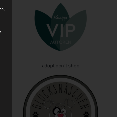
on,
n
sen
adopt don`t shop