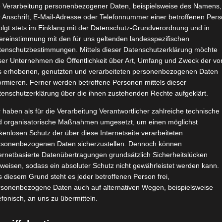
e Verarbeitung personenbezogener Daten, beispielsweise des Namens,
Kneipp Magnesium Gummies
 Anschrift, E-Mail-Adresse oder Telefonnummer einer betroffenen Pers
März 4, 2025
|
Alltagshelfer
,
Gesundheit
,
Kneipp VIP
,
olgt stets im Einklang mit der Datenschutz-Grundverordnung und in
Nahrungsergänzung
,
Produktvorstellungen
,
Vegan
,
Wellness
ereinstimmung mit den für uns geltenden landesspezifischen
tenschutzbestimmungen. Mittels dieser Datenschutzerklärung möchte
ser Unternehmen die Öffentlichkeit über Art, Umfang und Zweck der vo
s erhobenen, genutzten und verarbeiteten personenbezogenen Daten
ormieren. Ferner werden betroffene Personen mittels dieser
tenschutzerklärung über die ihnen zustehenden Rechte aufgeklärt.
 haben als für die Verarbeitung Verantwortlicher zahlreiche technische
Weiterle
d organisatorische Maßnahmen umgesetzt, um einen möglichst
kenlosen Schutz der über diese Internetseite verarbeiteten
rsonenbezogenen Daten sicherzustellen. Dennoch können
ernetbasierte Datenübertragungen grundsätzlich Sicherheitslücken
Sommerhanf Demeter Bio CBD-Öl
weisen, sodass ein absoluter Schutz nicht gewährleistet werden kann.
April 6, 2023
|
Beauty
,
Bio
,
CBD
,
Haut
,
Pflege
,
 diesem Grund steht es jeder betroffenen Person frei,
Produktvorstellungen
,
Vegan
,
Wellness
rsonenbezogene Daten auch auf alternativen Wegen, beispielsweise
efonisch, an uns zu übermitteln.