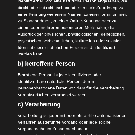
identifizierbar wird eine natürliche Person angesehen, die
Weiterlesen
direkt oder indirekt, insbesondere mittels Zuordnung zu
einer Kennung wie einem Namen, zu einer Kennnummer,
zu Standortdaten, zu einer Online-Kennung oder zu
linique
einem oder mehreren besonderen Merkmalen, die
Ausdruck der physischen, physiologischen, genetischen,
rinkle
10
psychischen, wirtschaftlichen, kulturellen oder sozialen
rrecting
09, 2022
Identität dieser natürlichen Person sind, identifiziert
Serum
werden kann.
Beauty
Pflege
b) betroffene Person
tvorstellungen
Betroffene Person ist jede identifizierte oder
Wellness
Clinique Wrinkle Correcting Serum
identifizierbare natürliche Person, deren
September 10, 2022
|
Bad
,
Beauty
,
Pflege
,
Produktvorstellungen
,
personenbezogene Daten von dem für die Verarbeitung
Wellness
Verantwortlichen verarbeitet werden.
c) Verarbeitung
Weiterlesen
Verarbeitung ist jeder mit oder ohne Hilfe automatisierter
Verfahren ausgeführte Vorgang oder jede solche
Vorgangsreihe im Zusammenhang mit
eelool