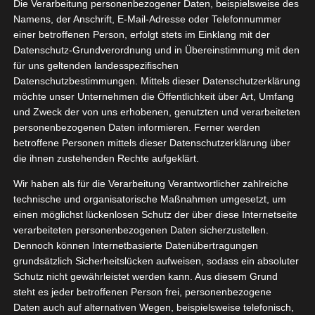
Die Verarbeitung personenbezogener Daten, beispielsweise des
chenkpackungen
04, 2023
Namens, der Anschrift, E-Mail-Adresse oder Telefonnummer
heit
Kneipp VIP
einer betroffenen Person, erfolgt stets im Einklang mit der
Pflege
Datenschutz-Grundverordnung und in Übereinstimmung mit den
tvorstellungen
für uns geltenden landesspezifischen
gan
Wellness
Datenschutzbestimmungen. Mittels dieser Datenschutzerklärung
Kneipp naturkind
möchte unser Unternehmen die Öffentlichkeit über Art, Umfang
Geschenkpackungen
und Zweck der von uns erhobenen, genutzten und verarbeiteten
April 8, 2023
|
Gesundheit
,
Kneipp VIP
,
Pflege
,
personenbezogenen Daten informieren. Ferner werden
Produktvorstellungen
,
Vegan
,
Wellness
betroffene Personen mittels dieser Datenschutzerklärung über
die ihnen zustehenden Rechte aufgeklärt.
Weiterlesen
Wir haben als für die Verarbeitung Verantwortlicher zahlreiche
technische und organisatorische Maßnahmen umgesetzt, um
einen möglichst lückenlosen Schutz der über diese Internetseite
verarbeiteten personenbezogenen Daten sicherzustellen.
eelool
22
Dennoch können Internetbasierte Datenübertragungen
odell:
grundsätzlich Sicherheitslücken aufweisen, sodass ein absoluter
09, 2022
den rosa
Schutz nicht gewährleistet werden kann. Aus diesem Grund
steht es jeder betroffenen Person frei, personenbezogene
dheit
Lifestyle
Daten auch auf alternativen Wegen, beispielsweise telefonisch,