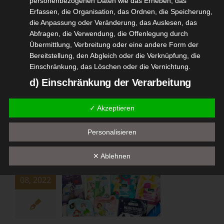
personenbezogenen Daten wie das Erheben, das
30
odell:
Erfassen, die Organisation, das Ordnen, die Speicherung,
08, 2022
der Rosa
die Anpassung oder Veränderung, das Auslesen, das
Abfragen, die Verwendung, die Offenlegung durch
ristall
Übermittlung, Verbreitung oder eine andere Form der
dheit
Lifestyle
Bereitstellung, den Abgleich oder die Verknüpfung, die
tvorstellungen
Einschränkung, das Löschen oder die Vernichtung.
Zeelool Modell: Mander Rosa Kristall
d) Einschränkung der Verarbeitung
August 30, 2022
|
Gesundheit
,
Lifestyle
,
Produktvorstellungen
Einschränkung der Verarbeitung ist die Markierung
✓ Akzeptieren
gespeicherter personenbezogener Daten mit dem Ziel,
Weiterlesen
ihre künftige Verarbeitung einzuschränken.
Personalisieren
e) Profiling
neipp
✕ Ablehnen
Profiling ist jede Art der automatisierten Verarbeitung
24
turkind
personenbezogener Daten, die darin besteht, dass diese
08, 2022
personenbezogenen Daten verwendet werden, um
ezusätze
bestimmte persönliche Aspekte, die sich auf eine
eipp VIP
Pflege
natürliche Person beziehen, zu bewerten, insbesondere,
tvorstellungen
um Aspekte bezüglich Arbeitsleistung, wirtschaftlicher
Wellness
Lage, Gesundheit, persönlicher Vorlieben, Interessen,