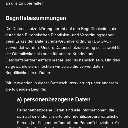
tvorstellungen
an uns zu übermitteln.
Zeelool Modell: Walden rosa
Begriffsbestimmungen
September 22, 2022
|
Gesundheit
,
Lifestyle
,
Produktvorstellungen
Die Datenschutzerklärung beruht auf den Begrifflichkeiten, die
durch den Europäischen Richtlinien- und Verordnungsgeber
Weiterlesen
beim Erlass der Datenschutz-Grundverordnung (DS-GVO)
verwendet wurden. Unsere Datenschutzerklärung soll sowohl für
die Öffentlichkeit als auch für unsere Kunden und
eelool
Geschäftspartner einfach lesbar und verständlich sein. Um dies
17
zu gewährleisten, möchten wir vorab die verwendeten
odell:
Begrifflichkeiten erläutern.
09, 2022
adejah
Wir verwenden in dieser Datenschutzerklärung unter anderem
warz-Rot
die folgenden Begriffe:
dheit
Lifestyle
a) personenbezogene Daten
tvorstellungen
Zeelool Modell: Yadejah Schwarz-Rot
Personenbezogene Daten sind alle Informationen, die
September 17, 2022
|
Gesundheit
,
Lifestyle
,
sich auf eine identifizierte oder identifizierbare natürliche
Produktvorstellungen
Person (im Folgenden "betroffene Person") beziehen. Als