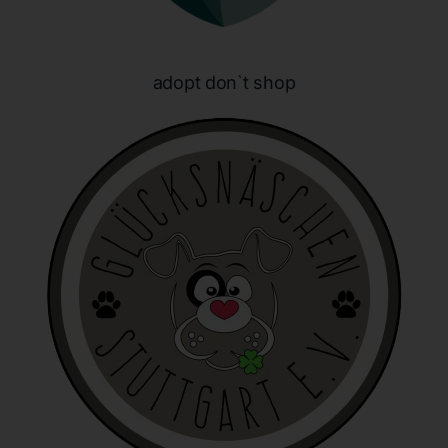
E-Mail: info@honeybunnynose.de
Cookies
adopt don`t shop
Die Internetseiten verwenden Cookies. Cookies sind
Textdateien, welche über einen Internetbrowser auf einem
Computersystem abgelegt und gespeichert werden.
Zahlreiche Internetseiten und Server verwenden Cookies. Viele
Cookies enthalten eine sogenannte Cookie-ID. Eine Cookie-ID
ist eine eindeutige Kennung des Cookies. Sie besteht aus einer
Zeichenfolge, durch welche Internetseiten und Server dem
konkreten Internetbrowser zugeordnet werden können, in dem
das Cookie gespeichert wurde. Dies ermöglicht es den
besuchten Internetseiten und Servern, den individuellen
Browser der betroffenen Person von anderen Internetbrowsern,
die andere Cookies enthalten, zu unterscheiden. Ein bestimmter
Internetbrowser kann über die eindeutige Cookie-ID
wiedererkannt und identifiziert werden.
Durch den Einsatz von Cookies kann den Nutzern dieser