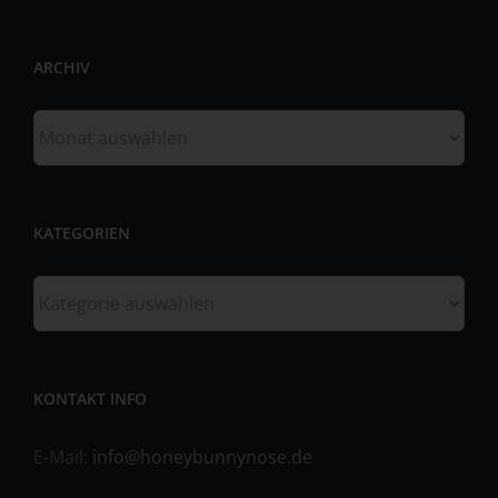
Bestätigung darüber zu verlangen, ob sie betreffende
personenbezogene Daten verarbeitet werden. Möchte
ARCHIV
eine betroffene Person dieses Bestätigungsrecht in
Anspruch nehmen, kann sie sich hierzu jederzeit an einen
Mitarbeiter des für die Verarbeitung Verantwortlichen
Archiv
wenden.
b) Recht auf Auskunft
Jede von der Verarbeitung personenbezogener Daten
KATEGORIEN
betroffene Person hat das vom Europäischen Richtlinien-
und Verordnungsgeber gewährte Recht, jederzeit von
Kategorien
dem für die Verarbeitung Verantwortlichen unentgeltliche
Auskunft über die zu seiner Person gespeicherten
personenbezogenen Daten und eine Kopie dieser
Auskunft zu erhalten. Ferner hat der Europäische
Richtlinien- und Verordnungsgeber der betroffenen
KONTAKT INFO
Person Auskunft über folgende Informationen
zugestanden:
E-Mail:
info@honeybunnynose.de
die Verarbeitungszwecke
die Kategorien personenbezogener Daten, die