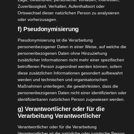
Zuverlässigkeit, Verhalten, Aufenthaltsort oder
Ortswechsel dieser natürlichen Person zu analysieren
oder vorherzusagen.
f) Pseudonymisierung
Zewa Wisch&Weg
Pseudonymisierung ist die Verarbeitung
personenbezogener Daten in einer Weise, auf welche die
[WERBUNG] Zewa Wisch&Weg Da merkt man mal
personenbezogenen Daten ohne Hinzuziehung
wieder, dass so manches Markenprodukt qualitativ
zusätzlicher Informationen nicht mehr einer spezifischen
doch einfach besser ist, wie günstigere
betroffenen Person zugeordnet werden können, sofern
diese zusätzlichen Informationen gesondert aufbewahrt
Alternativen. Ich kaufe Küchentücher bisher
werden und technischen und organisatorischen
eigentlich immer NoName.
Maßnahmen unterliegen, die gewährleisten, dass die
Durch @influenster konnte ich die Zewa
personenbezogenen Daten nicht einer identifizierten oder
Wisch&Weg Küchentücher testen und mich selbst
identifizierbaren natürlichen Person zugewiesen werden.
von [...]
g) Verantwortlicher oder für die
Verarbeitung Verantwortlicher
Verantwortlicher oder für die Verarbeitung
Verantwortlicher ist die natürliche oder juristische Person,