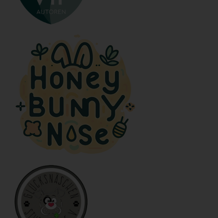
postet. Die Speicherung dieser personenbezogenen Daten
erfolgt daher im eigenen Interesse des für die Verarbeitung
Verantwortlichen, damit sich dieser im Falle einer
Rechtsverletzung gegebenenfalls exkulpieren könnte. Es erfolgt
keine Weitergabe dieser erhobenen personenbezogenen Daten
an Dritte, sofern eine solche Weitergabe nicht gesetzlich
vorgeschrieben ist oder der Rechtsverteidigung des für die
Verarbeitung Verantwortlichen dient.
Gravatar
Bei Kommentaren wird auf den Gravatar Service von Auttomatic
zurückgegriffen. Gravatar gleicht Ihre Email-Adresse ab und
bildet – sofern Sie dort registriert sind – Ihr Avatar-Bild neben
dem Kommentar ab. Sollten Sie nicht registriert sein, wird kein
Bild angezeigt. Zu beachten ist, dass alle registrierten
WordPress-User automatisch auch bei Gravatar registriert sind.
Details zu Gravatar:
https://de.gravatar.com
Hosting