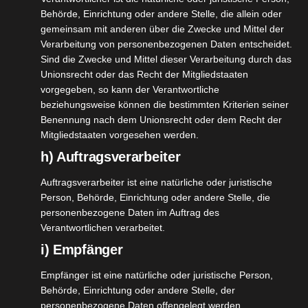
Behörde, Einrichtung oder andere Stelle, die allein oder
gemeinsam mit anderen über die Zwecke und Mittel der
Verarbeitung von personenbezogenen Daten entscheidet.
Sind die Zwecke und Mittel dieser Verarbeitung durch das
Unionsrecht oder das Recht der Mitgliedstaaten
vorgegeben, so kann der Verantwortliche
beziehungsweise können die bestimmten Kriterien seiner
Benennung nach dem Unionsrecht oder dem Recht der
Mitgliedstaaten vorgesehen werden.
h) Auftragsverarbeiter
Auftragsverarbeiter ist eine natürliche oder juristische
Die Kneipp Frühjahrsneuheiten 2026
Person, Behörde, Einrichtung oder andere Stelle, die
personenbezogene Daten im Auftrag des
Verantwortlichen verarbeitet.
[WERBUNG] Die Kneipp Frühjahrsneuheiten 2026
i) Empfänger
Gerade kam mein Paket an mit wiedereinmal so
tollen Frühjahrsneuheiten
Empfänger ist eine natürliche oder juristische Person,
Behörde, Einrichtung oder andere Stelle, der
von @kneipp_deutschland . Das ist schon mal so
personenbezogene Daten offengelegt werden,