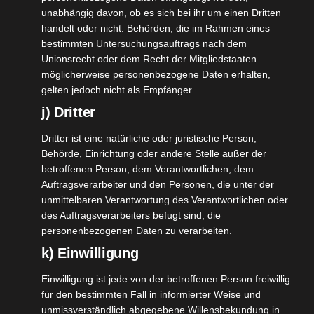
zum die Neugierde stillen. Ich werde die Produkte
unabhängig davon, ob es sich bei ihr um einen Dritten
natürlich noch im Detail zeigen
Wie [...]
handelt oder nicht. Behörden, die im Rahmen eines
bestimmten Untersuchungsauftrags nach dem
Unionsrecht oder dem Recht der Mitgliedstaaten
möglicherweise personenbezogene Daten erhalten,
gelten jedoch nicht als Empfänger.
j) Dritter
Dritter ist eine natürliche oder juristische Person,
Behörde, Einrichtung oder andere Stelle außer der
betroffenen Person, dem Verantwortlichen, dem
Auftragsverarbeiter und den Personen, die unter der
unmittelbaren Verantwortung des Verantwortlichen oder
des Auftragsverarbeiters befugt sind, die
personenbezogenen Daten zu verarbeiten.
k) Einwilligung
Einwilligung ist jede von der betroffenen Person freiwillig
syoss Glaze Intense
für den bestimmten Fall in informierter Weise und
unmissverständlich abgegebene Willensbekundung in