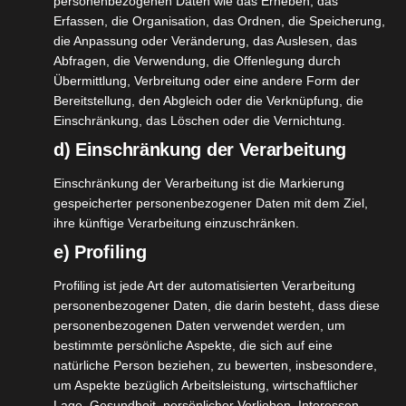
personenbezogenen Daten wie das Erheben, das
Erfassen, die Organisation, das Ordnen, die Speicherung,
[WERBUNG] Persil Color-und Universal Pulver Ich
die Anpassung oder Veränderung, das Auslesen, das
Abfragen, die Verwendung, die Offenlegung durch
wasche schon wirklich sehr lange nur mit Pods
Übermittlung, Verbreitung oder eine andere Form der
oder Flüssigwaschmittel. Als man sich
Bereitstellung, den Abgleich oder die Verknüpfung, die
bei @trnd_dach für die Persil Kampagne bewerben
Einschränkung, das Löschen oder die Vernichtung.
konnte, habe ich mich sofort für das Pulver Paket
d) Einschränkung der Verarbeitung
entschieden. Das kenne ich noch von [...]
Einschränkung der Verarbeitung ist die Markierung
gespeicherter personenbezogener Daten mit dem Ziel,
ihre künftige Verarbeitung einzuschränken.
e) Profiling
Profiling ist jede Art der automatisierten Verarbeitung
personenbezogener Daten, die darin besteht, dass diese
personenbezogenen Daten verwendet werden, um
bestimmte persönliche Aspekte, die sich auf eine
natürliche Person beziehen, zu bewerten, insbesondere,
um Aspekte bezüglich Arbeitsleistung, wirtschaftlicher
Lage, Gesundheit, persönlicher Vorlieben, Interessen,