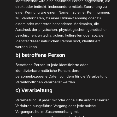
identifizierbar wird eine natürliche Person angesehen, die
Genuss, Nachhaltigkeit, Mobilität, Garten,
direkt oder indirekt, insbesondere mittels Zuordnung zu
Kreativität und Family-Themen erleben wollen. Im
einer Kennung wie einem Namen, zu einer Kennnummer,
Rahmen [...]
zu Standortdaten, zu einer Online-Kennung oder zu
einem oder mehreren besonderen Merkmalen, die
Ausdruck der physischen, physiologischen, genetischen,
psychischen, wirtschaftlichen, kulturellen oder sozialen
Identität dieser natürlichen Person sind, identifiziert
werden kann.
b) betroffene Person
Betroffene Person ist jede identifizierte oder
identifizierbare natürliche Person, deren
personenbezogene Daten von dem für die Verarbeitung
Verantwortlichen verarbeitet werden.
c) Verarbeitung
Verarbeitung ist jeder mit oder ohne Hilfe automatisierter
Verfahren ausgeführte Vorgang oder jede solche
Vorgangsreihe im Zusammenhang mit
Persil Color-und Universal Pulver