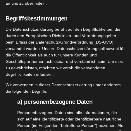
an uns zu übermitteln.
Begriffsbestimmungen
Die Datenschutzerklärung beruht auf den Begrifflichkeiten, die
durch den Europäischen Richtlinien- und Verordnungsgeber
beim Erlass der Datenschutz-Grundverordnung (DS-GVO)
verwendet wurden. Unsere Datenschutzerklärung soll sowohl für
die Öffentlichkeit als auch für unsere Kunden und
Geschäftspartner einfach lesbar und verständlich sein. Um dies
zu gewährleisten, möchten wir vorab die verwendeten
Messe-Wochenende in Stuttgart:
Begrifflichkeiten erläutern.
Diese Highlights erwarten euch vom
09. bis 12. April 2026
Wir verwenden in dieser Datenschutzerklärung unter anderem
die folgenden Begriffe:
[WERBUNG] Messe-Wochenende in Stuttgart: Diese
a) personenbezogene Daten
Highlights erwarten euch am 9., 10., 11. und 12.
Personenbezogene Daten sind alle Informationen, die
April 2026 Am kommenden Wochenende wird die
sich auf eine identifizierte oder identifizierbare natürliche
Messe Stuttgart zum Treffpunkt für alle, die
Person (im Folgenden "betroffene Person") beziehen. Als