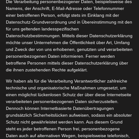
meinem Blog
Die Verarbeitung personenbezogener Daten, beispielsweise des
Namens, der Anschrift, E-Mail-Adresse oder Telefonnummer
einer betroffenen Person, erfolgt stets im Einklang mit der
Schön das du vorbeischaust
Datenschutz-Grundverordnung und in Übereinstimmung mit den
für uns geltenden landesspezifischen
Datenschutzbestimmungen. Mittels dieser Datenschutzerklärung
möchte unser Unternehmen die Öffentlichkeit über Art, Umfang
und Zweck der von uns erhobenen, genutzten und verarbeiteten
personenbezogenen Daten informieren. Ferner werden
honeybunnynose Produktvorstellungen
betroffene Personen mittels dieser Datenschutzerklärung über
die ihnen zustehenden Rechte aufgeklärt.
Werbung (Affiliate Link)
Wir haben als für die Verarbeitung Verantwortlicher zahlreiche
technische und organisatorische Maßnahmen umgesetzt, um
einen möglichst lückenlosen Schutz der über diese Internetseite
verarbeiteten personenbezogenen Daten sicherzustellen.
Dennoch können Internetbasierte Datenübertragungen
Aktuelle Produktvorstellungen
grundsätzlich Sicherheitslücken aufweisen, sodass ein absoluter
Schutz nicht gewährleistet werden kann. Aus diesem Grund
steht es jeder betroffenen Person frei, personenbezogene
Daten auch auf alternativen Wegen, beispielsweise telefonisch,