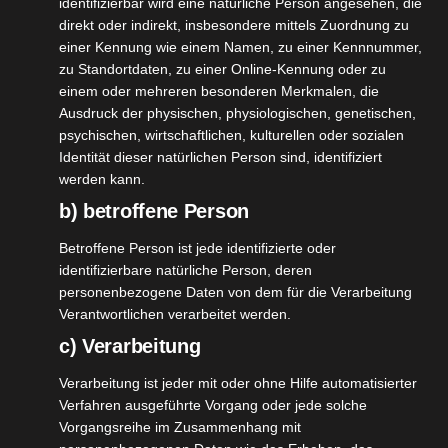
identifizierbar wird eine natürliche Person angesehen, die
Chefkoch trifft Fackelmann Set
direkt oder indirekt, insbesondere mittels Zuordnung zu
Juni 12, 2021
|
Haushalt
,
Küche
,
Produktvorstellungen
einer Kennung wie einem Namen, zu einer Kennnummer,
zu Standortdaten, zu einer Online-Kennung oder zu
Weiterlesen
einem oder mehreren besonderen Merkmalen, die
Ausdruck der physischen, physiologischen, genetischen,
psychischen, wirtschaftlichen, kulturellen oder sozialen
Identität dieser natürlichen Person sind, identifiziert
9
werden kann.
LT
b) betroffene Person
06, 2021
rprodukte
Betroffene Person ist jede identifizierte oder
arseife
identifizierbare natürliche Person, deren
stpaket
personenbezogene Daten von dem für die Verarbeitung
Pflege
Verantwortlichen verarbeitet werden.
tvorstellungen
c) Verarbeitung
Verarbeitung ist jeder mit oder ohne Hilfe automatisierter
LT Naturprodukte Haarseife Testpaket
Verfahren ausgeführte Vorgang oder jede solche
Juni 9, 2021
|
Pflege
,
Produktvorstellungen
Vorgangsreihe im Zusammenhang mit