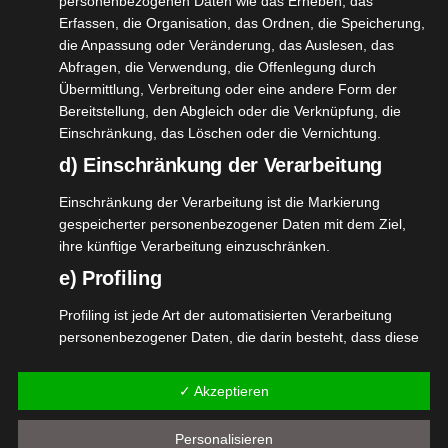
personenbezogenen Daten wie das Erheben, das
Weiterlesen
Erfassen, die Organisation, das Ordnen, die Speicherung,
die Anpassung oder Veränderung, das Auslesen, das
Abfragen, die Verwendung, die Offenlegung durch
Übermittlung, Verbreitung oder eine andere Form der
Bereitstellung, den Abgleich oder die Verknüpfung, die
8
Einschränkung, das Löschen oder die Vernichtung.
Seidl
06, 2021
nfiserie
d) Einschränkung der Verarbeitung
ralinen
Einschränkung der Verarbeitung ist die Markierung
enmischung
gespeicherter personenbezogener Daten mit dem Ziel,
ihre künftige Verarbeitung einzuschränken.
Essen
tvorstellungen
e) Profiling
Profiling ist jede Art der automatisierten Verarbeitung
Seidl Confiserie Pralinen
personenbezogener Daten, die darin besteht, dass diese
Tortenmischung
personenbezogenen Daten verwendet werden, um
bestimmte persönliche Aspekte, die sich auf eine
Juni 8, 2021
|
Essen
,
Produktvorstellungen
✓ Akzeptieren
natürliche Person beziehen, zu bewerten, insbesondere,
um Aspekte bezüglich Arbeitsleistung, wirtschaftlicher
Weiterlesen
Personalisieren
Lage, Gesundheit, persönlicher Vorlieben, Interessen,