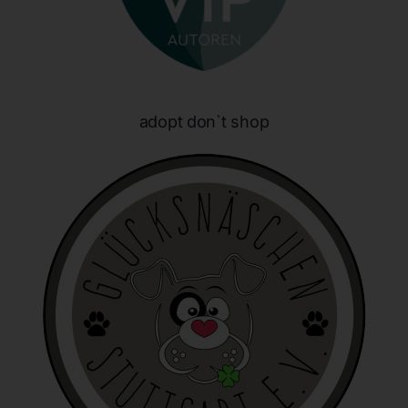
Internetseite nutzerfreundlichere Services bereitstellen, die ohne
die Cookie-Setzung nicht möglich wären.
Mittels eines Cookies können die Informationen und Angebote
auf unserer Internetseite im Sinne des Benutzers optimiert
werden. Cookies ermöglichen uns, wie bereits erwähnt, die
adopt don`t shop
Benutzer unserer Internetseite wiederzuerkennen. Zweck dieser
Wiedererkennung ist es, den Nutzern die Verwendung unserer
Internetseite zu erleichtern. Der Benutzer einer Internetseite, die
Cookies verwendet, muss beispielsweise nicht bei jedem
Besuch der Internetseite erneut seine Zugangsdaten eingeben,
weil dies von der Internetseite und dem auf dem
Computersystem des Benutzers abgelegten Cookie
übernommen wird. Ein weiteres Beispiel ist das Cookie eines
Warenkorbes im Online-Shop. Der Online-Shop merkt sich die
Artikel, die ein Kunde in den virtuellen Warenkorb gelegt hat,
über ein Cookie.
Die betroffene Person kann die Setzung von Cookies durch
unsere Internetseite jederzeit mittels einer entsprechenden
Einstellung des genutzten Internetbrowsers verhindern und