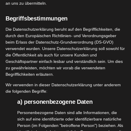
an uns zu übermitteln.
Sweese Porzellan Butterdose
September 9, 2021
|
Haushalt
,
Kooperation
Begriffsbestimmungen
Die Datenschutzerklärung beruht auf den Begrifflichkeiten, die
Weiterlesen
durch den Europäischen Richtlinien- und Verordnungsgeber
beim Erlass der Datenschutz-Grundverordnung (DS-GVO)
verwendet wurden. Unsere Datenschutzerklärung soll sowohl für
die Öffentlichkeit als auch für unsere Kunden und
12
Geschäftspartner einfach lesbar und verständlich sein. Um dies
zu gewährleisten, möchten wir vorab die verwendeten
06, 2021
efkoch
Begrifflichkeiten erläutern.
trifft
Wir verwenden in dieser Datenschutzerklärung unter anderem
kelmann
die folgenden Begriffe:
Set
a) personenbezogene Daten
shalt
Küche
tvorstellungen
Personenbezogene Daten sind alle Informationen, die
sich auf eine identifizierte oder identifizierbare natürliche
Person (im Folgenden "betroffene Person") beziehen. Als