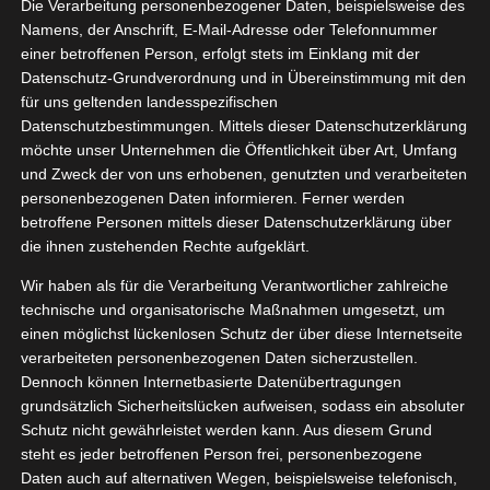
Die Verarbeitung personenbezogener Daten, beispielsweise des
04, 2023
ty
Düfte
Haut
Namens, der Anschrift, E-Mail-Adresse oder Telefonnummer
ooperation
einer betroffenen Person, erfolgt stets im Einklang mit der
osmetik
Pflege
Datenschutz-Grundverordnung und in Übereinstimmung mit den
tvorstellungen
für uns geltenden landesspezifischen
n
Vegetarisch
Datenschutzbestimmungen. Mittels dieser Datenschutzerklärung
Wild Refill Deo – Boob Deobehälter
Wellness
möchte unser Unternehmen die Öffentlichkeit über Art, Umfang
April 26, 2023
|
Beauty
,
Düfte
,
Haut
,
Kooperation
,
und Zweck der von uns erhobenen, genutzten und verarbeiteten
Naturkosmetik
,
Pflege
,
Produktvorstellungen
,
Vegan
,
personenbezogenen Daten informieren. Ferner werden
Vegetarisch
,
Wellness
betroffene Personen mittels dieser Datenschutzerklärung über
die ihnen zustehenden Rechte aufgeklärt.
Weiterlesen
Wir haben als für die Verarbeitung Verantwortlicher zahlreiche
technische und organisatorische Maßnahmen umgesetzt, um
einen möglichst lückenlosen Schutz der über diese Internetseite
verarbeiteten personenbezogenen Daten sicherzustellen.
9
weese
Dennoch können Internetbasierte Datenübertragungen
rzellan
09, 2021
grundsätzlich Sicherheitslücken aufweisen, sodass ein absoluter
Schutz nicht gewährleistet werden kann. Aus diesem Grund
tterdose
steht es jeder betroffenen Person frei, personenbezogene
lt
Kooperation
Daten auch auf alternativen Wegen, beispielsweise telefonisch,