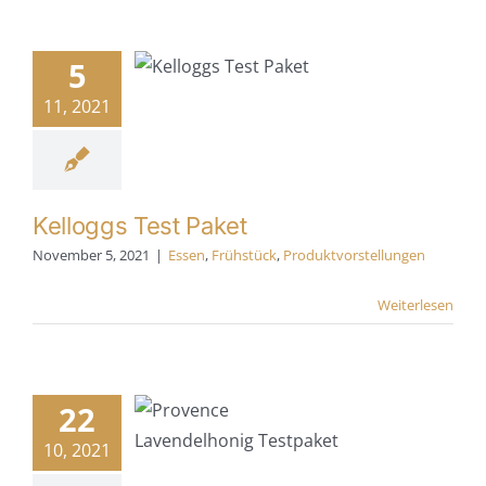
oggs Test
Paket
5
en
Frühstück
11, 2021
tvorstellungen
Kelloggs Test Paket
November 5, 2021
|
Essen
,
Frühstück
,
Produktvorstellungen
Weiterlesen
ovence
ndelhonig
22
stpaket
10, 2021
en
Frühstück