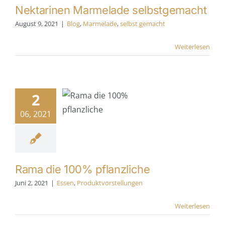
Nektarinen Marmelade selbstgemacht
August 9, 2021
|
Blog
,
Marmelade
,
selbst gemacht
Weiterlesen
ama die
100%
2
anzliche
06, 2021
Essen
tvorstellungen
Rama die 100% pflanzliche
Juni 2, 2021
|
Essen
,
Produktvorstellungen
Weiterlesen