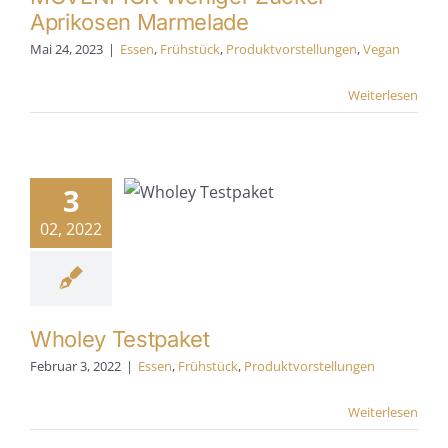
Aprikosen Marmelade
Mai 24, 2023
|
Essen
,
Frühstück
,
Produktvorstellungen
,
Vegan
Weiterlesen
holey
stpaket
3
en
Frühstück
02, 2022
tvorstellungen
Wholey Testpaket
Februar 3, 2022
|
Essen
,
Frühstück
,
Produktvorstellungen
Weiterlesen