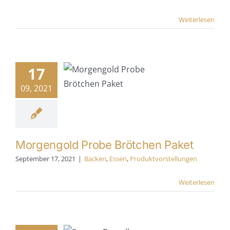
Weiterlesen
gengold
Probe
17
rötchen
Paket
09, 2021
cken
Essen
tvorstellungen
Morgengold Probe Brötchen Paket
September 17, 2021
|
Backen
,
Essen
,
Produktvorstellungen
Weiterlesen
weese