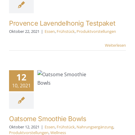
tvorstellungen
Provence Lavendelhonig Testpaket
Oktober 22, 2021
|
Essen
,
Frühstück
,
Produktvorstellungen
Weiterlesen
atsome
oothie
Bowls
12
en
Frühstück
10, 2021
ngsergänzung
tvorstellungen
Wellness
Oatsome Smoothie Bowls
Oktober 12, 2021
|
Essen
,
Frühstück
,
Nahrungsergänzung
,
Produktvorstellungen
,
Wellness