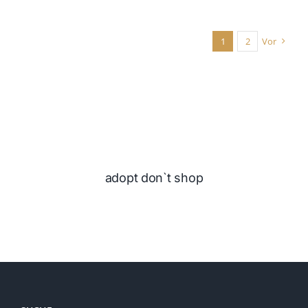
1
2
Vor
adopt don`t shop