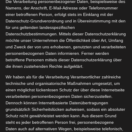
 Junolie
Die Verarbeitung personenbezogener Daten, beispielsweise des
04, 2025
Namens, der Anschrift, E-Mail-Adresse oder Telefonnummer
agshelfer
Dog
einer betroffenen Person, erfolgt stets im Einklang mit der
Lifestyle
Datenschutz-Grundverordnung und in Übereinstimmung mit den
tvorstellungen
für uns geltenden landesspezifischen
Datenschutzbestimmungen. Mittels dieser Datenschutzerklärung
Hundemarken von Junolie
möchte unser Unternehmen die Öffentlichkeit über Art, Umfang
April 25, 2025
|
Alltagshelfer
,
Dog
,
Lifestyle
,
und Zweck der von uns erhobenen, genutzten und verarbeiteten
Produktvorstellungen
personenbezogenen Daten informieren. Ferner werden
betroffene Personen mittels dieser Datenschutzerklärung über
Weiterlesen
die ihnen zustehenden Rechte aufgeklärt.
Wir haben als für die Verarbeitung Verantwortlicher zahlreiche
technische und organisatorische Maßnahmen umgesetzt, um
einen möglichst lückenlosen Schutz der über diese Internetseite
verarbeiteten personenbezogenen Daten sicherzustellen.
Dennoch können Internetbasierte Datenübertragungen
grundsätzlich Sicherheitslücken aufweisen, sodass ein absoluter
Schutz nicht gewährleistet werden kann. Aus diesem Grund
steht es jeder betroffenen Person frei, personenbezogene
Daten auch auf alternativen Wegen, beispielsweise telefonisch,