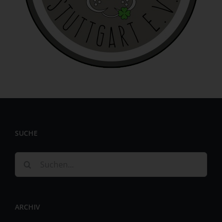
identifizierbar wird eine natürliche Person angesehen, die
direkt oder indirekt, insbesondere mittels Zuordnung zu
einer Kennung wie einem Namen, zu einer Kennnummer,
zu Standortdaten, zu einer Online-Kennung oder zu
einem oder mehreren besonderen Merkmalen, die
Ausdruck der physischen, physiologischen, genetischen,
psychischen, wirtschaftlichen, kulturellen oder sozialen
Identität dieser natürlichen Person sind, identifiziert
werden kann.
b) betroffene Person
Betroffene Person ist jede identifizierte oder
SUCHE
identifizierbare natürliche Person, deren
personenbezogene Daten von dem für die Verarbeitung
Verantwortlichen verarbeitet werden.
Suche
c) Verarbeitung
nach:
Verarbeitung ist jeder mit oder ohne Hilfe automatisierter
Verfahren ausgeführte Vorgang oder jede solche
ARCHIV
Vorgangsreihe im Zusammenhang mit