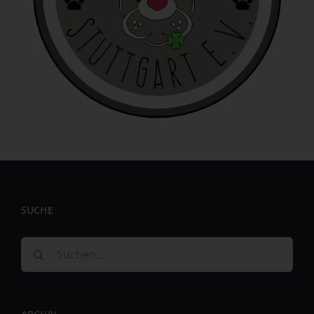
Behörde, Einrichtung oder andere Stelle, die allein oder
gemeinsam mit anderen über die Zwecke und Mittel der
Verarbeitung von personenbezogenen Daten entscheidet.
Sind die Zwecke und Mittel dieser Verarbeitung durch das
Unionsrecht oder das Recht der Mitgliedstaaten
vorgegeben, so kann der Verantwortliche
beziehungsweise können die bestimmten Kriterien seiner
Benennung nach dem Unionsrecht oder dem Recht der
Mitgliedstaaten vorgesehen werden.
h) Auftragsverarbeiter
Auftragsverarbeiter ist eine natürliche oder juristische
Person, Behörde, Einrichtung oder andere Stelle, die
SUCHE
personenbezogene Daten im Auftrag des
Verantwortlichen verarbeitet.
Suche
i) Empfänger
nach:
Empfänger ist eine natürliche oder juristische Person,
Behörde, Einrichtung oder andere Stelle, der
personenbezogene Daten offengelegt werden,