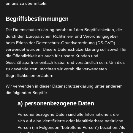
Avondo MOMOSTICK Test
an uns zu übermitteln.
Juni 15, 2022
|
Gadgets & Technik
,
Lifestyle
,
Produktvorstellungen
Begriffsbestimmungen
Die Datenschutzerklärung beruht auf den Begrifflichkeiten, die
Weiterlesen
durch den Europäischen Richtlinien- und Verordnungsgeber
beim Erlass der Datenschutz-Grundverordnung (DS-GVO)
verwendet wurden. Unsere Datenschutzerklärung soll sowohl für
die Öffentlichkeit als auch für unsere Kunden und
nnheiser
21
Geschäftspartner einfach lesbar und verständlich sein. Um dies
Plus True
zu gewährleisten, möchten wir vorab die verwendeten
10, 2021
ireless
Begrifflichkeiten erläutern.
ets & Technik
Wir verwenden in dieser Datenschutzerklärung unter anderem
tvorstellungen
die folgenden Begriffe:
a) personenbezogene Daten
Sennheiser CX Plus True Wireless
Oktober 21, 2021
|
Gadgets & Technik
,
Produktvorstellungen
Personenbezogene Daten sind alle Informationen, die
sich auf eine identifizierte oder identifizierbare natürliche
Weiterlesen
Person (im Folgenden "betroffene Person") beziehen. Als