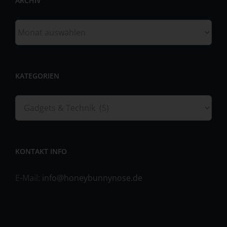
ARCHIV
unabhängig davon, ob es sich bei ihr um einen Dritten
handelt oder nicht. Behörden, die im Rahmen eines
Archiv
bestimmten Untersuchungsauftrags nach dem
Unionsrecht oder dem Recht der Mitgliedstaaten
möglicherweise personenbezogene Daten erhalten,
gelten jedoch nicht als Empfänger.
KATEGORIEN
j) Dritter
Dritter ist eine natürliche oder juristische Person,
Kategorien
Behörde, Einrichtung oder andere Stelle außer der
betroffenen Person, dem Verantwortlichen, dem
Auftragsverarbeiter und den Personen, die unter der
unmittelbaren Verantwortung des Verantwortlichen oder
KONTAKT INFO
des Auftragsverarbeiters befugt sind, die
personenbezogenen Daten zu verarbeiten.
E-Mail:
info@honeybunnynose.de
k) Einwilligung
Einwilligung ist jede von der betroffenen Person freiwillig
für den bestimmten Fall in informierter Weise und
unmissverständlich abgegebene Willensbekundung in