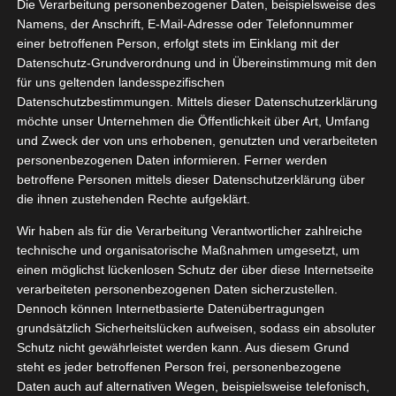
Die Verarbeitung personenbezogener Daten, beispielsweise des
02, 2024
Plus
Namens, der Anschrift, E-Mail-Adresse oder Telefonnummer
einer betroffenen Person, erfolgt stets im Einklang mit der
helfer
Gadgets &
Datenschutz-Grundverordnung und in Übereinstimmung mit den
nik
Haushalt
für uns geltenden landesspezifischen
tvorstellungen
Datenschutzbestimmungen. Mittels dieser Datenschutzerklärung
Leifheit Air Board Black Plus
möchte unser Unternehmen die Öffentlichkeit über Art, Umfang
Februar 4, 2024
|
Alltagshelfer
,
Gadgets & Technik
,
Haushalt
,
und Zweck der von uns erhobenen, genutzten und verarbeiteten
Produktvorstellungen
personenbezogenen Daten informieren. Ferner werden
betroffene Personen mittels dieser Datenschutzerklärung über
Weiterlesen
die ihnen zustehenden Rechte aufgeklärt.
Wir haben als für die Verarbeitung Verantwortlicher zahlreiche
technische und organisatorische Maßnahmen umgesetzt, um
vondo
einen möglichst lückenlosen Schutz der über diese Internetseite
15
MOSTICK
verarbeiteten personenbezogenen Daten sicherzustellen.
Dennoch können Internetbasierte Datenübertragungen
06, 2022
Test
grundsätzlich Sicherheitslücken aufweisen, sodass ein absoluter
ets & Technik
Schutz nicht gewährleistet werden kann. Aus diesem Grund
Lifestyle
steht es jeder betroffenen Person frei, personenbezogene
tvorstellungen
Daten auch auf alternativen Wegen, beispielsweise telefonisch,