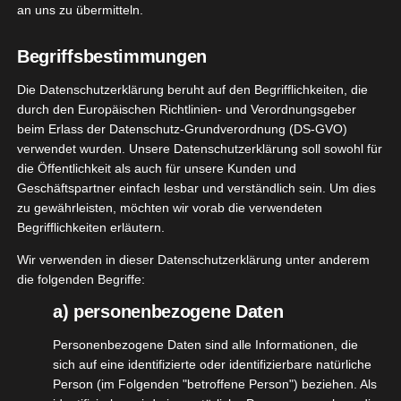
REVITIVE Medic Plus Knie
an uns zu übermitteln.
Januar 29, 2025
|
Alltagshelfer
,
Gesundheit
,
Produktvorstellungen
,
Reha
,
Sport
,
Wellness
Begriffsbestimmungen
Die Datenschutzerklärung beruht auf den Begrifflichkeiten, die
Weiterlesen
durch den Europäischen Richtlinien- und Verordnungsgeber
beim Erlass der Datenschutz-Grundverordnung (DS-GVO)
nupo
verwendet wurden. Unsere Datenschutzerklärung soll sowohl für
die Öffentlichkeit als auch für unsere Kunden und
ollagen
29
Geschäftspartner einfach lesbar und verständlich sein. Um dies
ty & Burn
zu gewährleisten, möchten wir vorab die verwendeten
08, 2023
Essen
Begrifflichkeiten erläutern.
ngsergänzung
Wir verwenden in dieser Datenschutzerklärung unter anderem
tvorstellungen
die folgenden Begriffe:
ort
Trinken
egetarisch
a) personenbezogene Daten
nupo Collagen Beauty & Burn
August 29, 2023
|
Essen
,
Nahrungsergänzung
,
Personenbezogene Daten sind alle Informationen, die
Produktvorstellungen
,
Sport
,
Trinken
,
Vegetarisch
sich auf eine identifizierte oder identifizierbare natürliche
Person (im Folgenden "betroffene Person") beziehen. Als
Weiterlesen