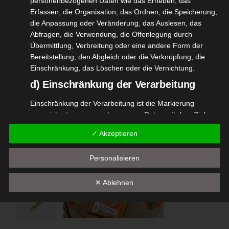
personenbezogenen Daten wie das Erheben, das
Essen
06, 2023
Erfassen, die Organisation, das Ordnen, die Speicherung,
ngsergänzung
die Anpassung oder Veränderung, das Auslesen, das
tvorstellungen
Abfragen, die Verwendung, die Offenlegung durch
ort
Trinken
Übermittlung, Verbreitung oder eine andere Form der
Bereitstellung, den Abgleich oder die Verknüpfung, die
Sheko Shakes
Einschränkung, das Löschen oder die Vernichtung.
Juni 19, 2023
|
Essen
,
Nahrungsergänzung
,
d) Einschränkung der Verarbeitung
Produktvorstellungen
,
Sport
,
Trinken
Einschränkung der Verarbeitung ist die Markierung
Weiterlesen
gespeicherter personenbezogener Daten mit dem Ziel,
ihre künftige Verarbeitung einzuschränken.
✓ Akzeptieren
e) Profiling
ipp – Es
Personalisieren
8
Profiling ist jede Art der automatisierten Verarbeitung
rd kalt
personenbezogener Daten, die darin besteht, dass diese
11, 2022
heit
Kneipp VIP
✕ Ablehnen
personenbezogenen Daten verwendet werden, um
ngsergänzung
bestimmte persönliche Aspekte, die sich auf eine
Pflege
natürliche Person beziehen, zu bewerten, insbesondere,
tvorstellungen
um Aspekte bezüglich Arbeitsleistung, wirtschaftlicher
Vegan
Wellness
Lage, Gesundheit, persönlicher Vorlieben, Interessen,