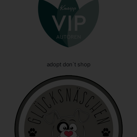
E-Mail: info@honeybunnynose.de
Cookies
Die Internetseiten verwenden Cookies. Cookies sind
Textdateien, welche über einen Internetbrowser auf einem
Computersystem abgelegt und gespeichert werden.
Zahlreiche Internetseiten und Server verwenden Cookies. Viele
adopt don`t shop
Cookies enthalten eine sogenannte Cookie-ID. Eine Cookie-ID
ist eine eindeutige Kennung des Cookies. Sie besteht aus einer
Zeichenfolge, durch welche Internetseiten und Server dem
konkreten Internetbrowser zugeordnet werden können, in dem
das Cookie gespeichert wurde. Dies ermöglicht es den
besuchten Internetseiten und Servern, den individuellen
Browser der betroffenen Person von anderen Internetbrowsern,
die andere Cookies enthalten, zu unterscheiden. Ein bestimmter
Internetbrowser kann über die eindeutige Cookie-ID
wiedererkannt und identifiziert werden.
Durch den Einsatz von Cookies kann den Nutzern dieser