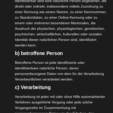
identifizierbar wird eine natürliche Person angesehen, die
direkt oder indirekt, insbesondere mittels Zuordnung zu
einer Kennung wie einem Namen, zu einer Kennnummer,
 Burn my
zu Standortdaten, zu einer Online-Kennung oder zu
22
einem oder mehreren besonderen Merkmalen, die
Fat
Ausdruck der physischen, physiologischen, genetischen,
08, 2023
Essen
psychischen, wirtschaftlichen, kulturellen oder sozialen
ngsergänzung
Identität dieser natürlichen Person sind, identifiziert
tvorstellungen
werden kann.
ort
Trinken
b) betroffene Person
egetarisch
nupo Burn my Fat
Betroffene Person ist jede identifizierte oder
August 22, 2023
|
Essen
,
Nahrungsergänzung
,
identifizierbare natürliche Person, deren
Produktvorstellungen
,
Sport
,
Trinken
,
Vegetarisch
personenbezogene Daten von dem für die Verarbeitung
Verantwortlichen verarbeitet werden.
Weiterlesen
c) Verarbeitung
Verarbeitung ist jeder mit oder ohne Hilfe automatisierter
Verfahren ausgeführte Vorgang oder jede solche
19
ko Shakes
Vorgangsreihe im Zusammenhang mit