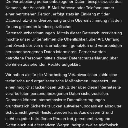
ühlgel
Die Verarbeitung personenbezogener Daten, beispielsweise des
06, 2025
Namens, der Anschrift, E-Mail-Adresse oder Telefonnummer
aut
Pflege
einer betroffenen Person, erfolgt stets im Einklang mit der
tvorstellungen
Datenschutz-Grundverordnung und in Übereinstimmung mit den
Sport
Wellness
für uns geltenden landesspezifischen
Datenschutzbestimmungen. Mittels dieser Datenschutzerklärung
Das Weleda Kühlgel
möchte unser Unternehmen die Öffentlichkeit über Art, Umfang
Juni 11, 2025
|
Haut
,
Pflege
,
Produktvorstellungen
,
Reha
,
Sport
,
und Zweck der von uns erhobenen, genutzten und verarbeiteten
Wellness
personenbezogenen Daten informieren. Ferner werden
betroffene Personen mittels dieser Datenschutzerklärung über
Weiterlesen
die ihnen zustehenden Rechte aufgeklärt.
Wir haben als für die Verarbeitung Verantwortlicher zahlreiche
technische und organisatorische Maßnahmen umgesetzt, um
VITIVE
einen möglichst lückenlosen Schutz der über diese Internetseite
29
dic Plus
verarbeiteten personenbezogenen Daten sicherzustellen.
Dennoch können Internetbasierte Datenübertragungen
01, 2025
Knie
grundsätzlich Sicherheitslücken aufweisen, sodass ein absoluter
elfer
Gesundheit
Schutz nicht gewährleistet werden kann. Aus diesem Grund
tvorstellungen
steht es jeder betroffenen Person frei, personenbezogene
Sport
Wellness
Daten auch auf alternativen Wegen, beispielsweise telefonisch,