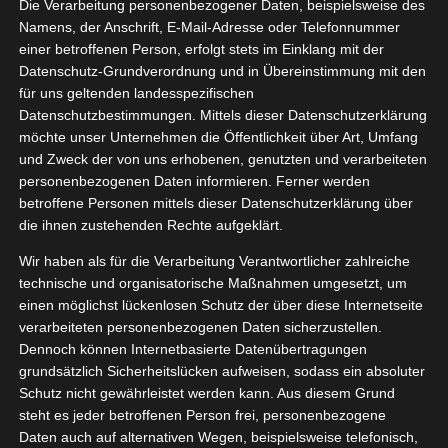
Die Verarbeitung personenbezogener Daten, beispielsweise des
Reihe
03, 2024
Namens, der Anschrift, E-Mail-Adresse oder Telefonnummer
sundheit
Haut
einer betroffenen Person, erfolgt stets im Einklang mit der
pp VIP
Pflege
Datenschutz-Grundverordnung und in Übereinstimmung mit den
tvorstellungen
für uns geltenden landesspezifischen
gan
Wellness
Datenschutzbestimmungen. Mittels dieser Datenschutzerklärung
Kneipp Mandelblüten Reihe
möchte unser Unternehmen die Öffentlichkeit über Art, Umfang
März 9, 2024
|
Bad
,
Gesundheit
,
Haut
,
Kneipp VIP
,
Pflege
,
und Zweck der von uns erhobenen, genutzten und verarbeiteten
Produktvorstellungen
,
Vegan
,
Wellness
personenbezogenen Daten informieren. Ferner werden
betroffene Personen mittels dieser Datenschutzerklärung über
Weiterlesen
die ihnen zustehenden Rechte aufgeklärt.
Wir haben als für die Verarbeitung Verantwortlicher zahlreiche
technische und organisatorische Maßnahmen umgesetzt, um
einen möglichst lückenlosen Schutz der über diese Internetseite
hlsener
12
verarbeiteten personenbezogenen Daten sicherzustellen.
le Paket
Dennoch können Internetbasierte Datenübertragungen
07, 2023
grundsätzlich Sicherheitslücken aufweisen, sodass ein absoluter
en
Frühstück
Schutz nicht gewährleistet werden kann. Aus diesem Grund
tvorstellungen
steht es jeder betroffenen Person frei, personenbezogene
Vegan
Daten auch auf alternativen Wegen, beispielsweise telefonisch,