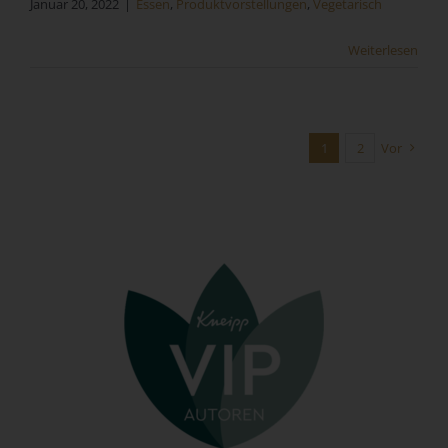
Januar 20, 2022
|
Essen
,
Produktvorstellungen
,
Vegetarisch
Form einer Erklärung oder einer sonstigen eindeutigen
bestätigenden Handlung, mit der die betroffene Person zu
Weiterlesen
verstehen gibt, dass sie mit der Verarbeitung der sie
betreffenden personenbezogenen Daten einverstanden
ist.
1
2
Vor
Name und Anschrift des für die
Verarbeitung Verantwortlichen
Verantwortlicher im Sinne der Datenschutz-Grundverordnung,
sonstiger in den Mitgliedstaaten der Europäischen Union
geltenden Datenschutzgesetze und anderer Bestimmungen mit
datenschutzrechtlichem Charakter ist:
Sandra Kunz
Fischerstraße 11
73061 Ebersbach an der Fils - Deutschland
Telefon: 071634071545