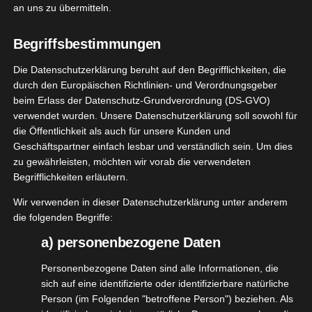
Bohlsener Mühle Paket
an uns zu übermitteln.
Juli 12, 2023
|
Essen
,
Frühstück
,
Produktvorstellungen
,
Vegan
Begriffsbestimmungen
Weiterlesen
Die Datenschutzerklärung beruht auf den Begrifflichkeiten, die
durch den Europäischen Richtlinien- und Verordnungsgeber
ld Refill
beim Erlass der Datenschutz-Grundverordnung (DS-GVO)
 – Cherry
verwendet wurden. Unsere Datenschutzerklärung soll sowohl für
24
die Öffentlichkeit als auch für unsere Kunden und
lossom
Geschäftspartner einfach lesbar und verständlich sein. Um dies
06, 2023
ty
Düfte
Haut
zu gewährleisten, möchten wir vorab die verwendeten
ooperation
Begrifflichkeiten erläutern.
osmetik
Pflege
Wir verwenden in dieser Datenschutzerklärung unter anderem
tvorstellungen
die folgenden Begriffe:
n
Vegetarisch
Wild Refill Deo – Cherry Blossom
Wellness
a) personenbezogene Daten
Juni 24, 2023
|
Beauty
,
Düfte
,
Haut
,
Kooperation
,
Naturkosmetik
,
Pflege
,
Produktvorstellungen
,
Vegan
,
Vegetarisch
,
Wellness
Personenbezogene Daten sind alle Informationen, die
sich auf eine identifizierte oder identifizierbare natürliche
Weiterlesen
Person (im Folgenden "betroffene Person") beziehen. Als