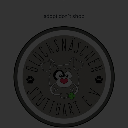
E-Mail: info@honeybunnynose.de
adopt don`t shop
Cookies
Die Internetseiten verwenden Cookies. Cookies sind
Textdateien, welche über einen Internetbrowser auf einem
Computersystem abgelegt und gespeichert werden.
Zahlreiche Internetseiten und Server verwenden Cookies. Viele
Cookies enthalten eine sogenannte Cookie-ID. Eine Cookie-ID
ist eine eindeutige Kennung des Cookies. Sie besteht aus einer
Zeichenfolge, durch welche Internetseiten und Server dem
konkreten Internetbrowser zugeordnet werden können, in dem
das Cookie gespeichert wurde. Dies ermöglicht es den
besuchten Internetseiten und Servern, den individuellen
Browser der betroffenen Person von anderen Internetbrowsern,
die andere Cookies enthalten, zu unterscheiden. Ein bestimmter
Internetbrowser kann über die eindeutige Cookie-ID
wiedererkannt und identifiziert werden.
Durch den Einsatz von Cookies kann den Nutzern dieser