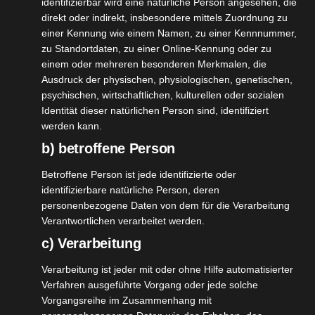
identifizierbar wird eine natürliche Person angesehen, die
ld Refill
direkt oder indirekt, insbesondere mittels Zuordnung zu
einer Kennung wie einem Namen, zu einer Kennnummer,
o – Boob
zu Standortdaten, zu einer Online-Kennung oder zu
26
behälter
einem oder mehreren besonderen Merkmalen, die
04, 2023
ty
Düfte
Haut
Ausdruck der physischen, physiologischen, genetischen,
ooperation
psychischen, wirtschaftlichen, kulturellen oder sozialen
osmetik
Pflege
Identität dieser natürlichen Person sind, identifiziert
werden kann.
tvorstellungen
n
Vegetarisch
b) betroffene Person
Wild Refill Deo – Boob Deobehälter
Wellness
April 26, 2023
|
Beauty
,
Düfte
,
Haut
,
Kooperation
,
Betroffene Person ist jede identifizierte oder
Naturkosmetik
,
Pflege
,
Produktvorstellungen
,
Vegan
,
identifizierbare natürliche Person, deren
Vegetarisch
,
Wellness
personenbezogene Daten von dem für die Verarbeitung
Verantwortlichen verarbeitet werden.
Weiterlesen
c) Verarbeitung
Verarbeitung ist jeder mit oder ohne Hilfe automatisierter
Verfahren ausgeführte Vorgang oder jede solche
 LITTLE
4
Vorgangsreihe im Zusammenhang mit
GREEN