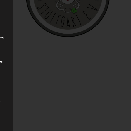
sen
e
ies
den
e
sen