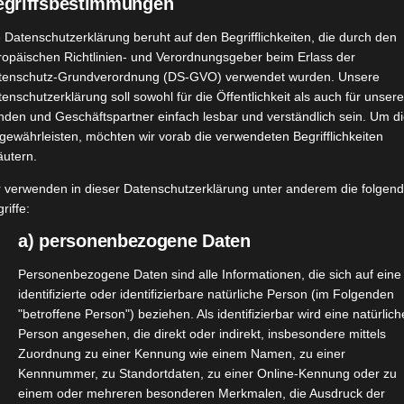
egriffsbestimmungen
 Datenschutzerklärung beruht auf den Begrifflichkeiten, die durch den
ropäischen Richtlinien- und Verordnungsgeber beim Erlass der
Weiterle
tenschutz-Grundverordnung (DS-GVO) verwendet wurden. Unsere
enschutzerklärung soll sowohl für die Öffentlichkeit als auch für unser
nden und Geschäftspartner einfach lesbar und verständlich sein. Um d
gewährleisten, möchten wir vorab die verwendeten Begrifflichkeiten
L’Oréal Men Expert Power Age
äutern.
März 5, 2023
|
Beauty
,
Haut
,
Pflege
,
Produktvorstellungen
r verwenden in dieser Datenschutzerklärung unter anderem die folgen
riffe:
a) personenbezogene Daten
Personenbezogene Daten sind alle Informationen, die sich auf eine
identifizierte oder identifizierbare natürliche Person (im Folgenden
"betroffene Person") beziehen. Als identifizierbar wird eine natürlich
Person angesehen, die direkt oder indirekt, insbesondere mittels
Weiterle
Zuordnung zu einer Kennung wie einem Namen, zu einer
Kennnummer, zu Standortdaten, zu einer Online-Kennung oder zu
einem oder mehreren besonderen Merkmalen, die Ausdruck der