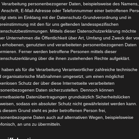
e Verarbeitung personenbezogener Daten, beispielsweise des Namens,
Bella Italia mit ORO di Parma
 Anschrift, E-Mail-Adresse oder Telefonnummer einer betroffenen Pers
August 30, 2024
|
Essen
,
Küche
,
Produktvorstellungen
olgt stets im Einklang mit der Datenschutz-Grundverordnung und in
ereinstimmung mit den für uns geltenden landesspezifischen
tenschutzbestimmungen. Mittels dieser Datenschutzerklärung möchte
ser Unternehmen die Öffentlichkeit über Art, Umfang und Zweck der vo
s erhobenen, genutzten und verarbeiteten personenbezogenen Daten
ormieren. Ferner werden betroffene Personen mittels dieser
tenschutzerklärung über die ihnen zustehenden Rechte aufgeklärt.
 haben als für die Verarbeitung Verantwortlicher zahlreiche technische
Weiterle
d organisatorische Maßnahmen umgesetzt, um einen möglichst
kenlosen Schutz der über diese Internetseite verarbeiteten
rsonenbezogenen Daten sicherzustellen. Dennoch können
ernetbasierte Datenübertragungen grundsätzlich Sicherheitslücken
Kneipp naturkind Geschenkpackunge
weisen, sodass ein absoluter Schutz nicht gewährleistet werden kann.
April 8, 2023
|
Gesundheit
,
Kneipp VIP
,
Pflege
,
 diesem Grund steht es jeder betroffenen Person frei,
Produktvorstellungen
,
Vegan
,
Wellness
rsonenbezogene Daten auch auf alternativen Wegen, beispielsweise
efonisch, an uns zu übermitteln.