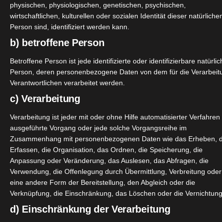
physischen, physiologischen, genetischen, psychischen,
Hans Brainfood Hanf Fruchtgummis
wirtschaftlichen, kulturellen oder sozialen Identität dieser natürliche
Person sind, identifiziert werden kann.
Februar 4, 2023
|
CBD
,
Nahrungsergänzung
,
Produktvorstellung
Wellness
b) betroffene Person
Betroffene Person ist jede identifizierte oder identifizierbare natürli
Person, deren personenbezogene Daten von dem für die Verarbeit
Verantwortlichen verarbeitet werden.
c) Verarbeitung
Weiterle
Verarbeitung ist jeder mit oder ohne Hilfe automatisierter Verfahren
ausgeführte Vorgang oder jede solche Vorgangsreihe im
Zusammenhang mit personenbezogenen Daten wie das Erheben, 
Erfassen, die Organisation, das Ordnen, die Speicherung, die
Anpassung oder Veränderung, das Auslesen, das Abfragen, die
L’Oreal 24h Primer
Verwendung, die Offenlegung durch Übermittlung, Verbreitung oder
Januar 18, 2023
|
Beauty
,
Haut
,
Pflege
,
Produktvorstellungen
,
eine andere Form der Bereitstellung, den Abgleich oder die
Wellness
Verknüpfung, die Einschränkung, das Löschen oder die Vernichtung
d) Einschränkung der Verarbeitung