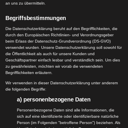
Ich finde die Idee so genial, dass ich Euch
an uns zu übermitteln.
unbedingt davon berichten möchte. Holy Pit ist ein
Refill Deo, bedeutet dass Ihr nur ein einziges Mal
Begriffsbestimmungen
das Deo Case kaufen müsst und es dann nach
Die Datenschutzerklärung beruht auf den Begrifflichkeiten, die
Verbrauch Eures neuen Lieblingsdeos einfach
durch den Europäischen Richtlinien- und Verordnungsgeber
wiederbefüllt.
beim Erlass der Datenschutz-Grundverordnung (DS-GVO)
Das Case besteht zu 100% aus recyceltem Plastik
verwendet wurden. Unsere Datenschutzerklärung soll sowohl für
die Öffentlichkeit als auch für unsere Kunden und
und wird in der EU produziert.
Geschäftspartner einfach lesbar und verständlich sein. Um dies
zu gewährleisten, möchten wir vorab die verwendeten
Es gibt 4 Case-Farben und 3 Deo-
Begrifflichkeiten erläutern.
Duftrichtungen.
Wir verwenden in dieser Datenschutzerklärung unter anderem
die folgenden Begriffe:
ACTIVE
a) personenbezogene Daten
Sehr dezenter, unaufdringlicher Duft nach
Personenbezogene Daten sind alle Informationen, die
Zitrus-Minze
sich auf eine identifizierte oder identifizierbare natürliche
Person (im Folgenden "betroffene Person") beziehen. Als