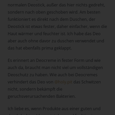
normalen Deostick, außer das hier nichts gedreht,
Zuverlässigkeit, Verhalten, Aufenthaltsort oder
Ortswechsel dieser natürlichen Person zu analysieren
sondern nach oben geschoben wird. Am besten
oder vorherzusagen.
funktioniert es direkt nach dem Duschen, der
f) Pseudonymisierung
Deostick ist etwas fester, daher einfacher, wenn die
Haut wärmer und feuchter ist. Ich habe das Deo
Pseudonymisierung ist die Verarbeitung
aber auch ohne davor zu duschen verwendet und
personenbezogener Daten in einer Weise, auf welche die
personenbezogenen Daten ohne Hinzuziehung
das hat ebenfalls prima geklappt.
zusätzlicher Informationen nicht mehr einer spezifischen
betroffenen Person zugeordnet werden können, sofern
Es erinnert an Deocreme in fester Form und wie
diese zusätzlichen Informationen gesondert aufbewahrt
auch da, braucht man nicht viel um vollständigen
werden und technischen und organisatorischen
Deoschutz zu haben. Wie auch bei Deocremes
Maßnahmen unterliegen, die gewährleisten, dass die
personenbezogenen Daten nicht einer identifizierten oder
verhindert das Deo von
@holy.pit
das Schwitzen
identifizierbaren natürlichen Person zugewiesen werden.
nicht, sondern bekämpft die
g) Verantwortlicher oder für die
geruchsverursachenden Bakterien.
Verarbeitung Verantwortlicher
Ich liebe es, wenn Produkte aus einer guten und
Verantwortlicher oder für die Verarbeitung
Verantwortlicher ist die natürliche oder juristische Person,