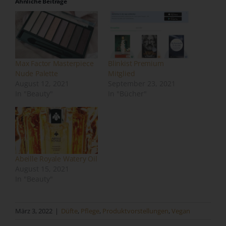
Ähnliche Beiträge
unabhängig davon, ob es sich bei ihr um einen Dritten
handelt oder nicht. Behörden, die im Rahmen eines
bestimmten Untersuchungsauftrags nach dem
Unionsrecht oder dem Recht der Mitgliedstaaten
möglicherweise personenbezogene Daten erhalten,
Max Factor Masterpiece
Blinkist Premium
gelten jedoch nicht als Empfänger.
Nude Palette
Mitglied
j) Dritter
August 12, 2021
September 23, 2021
In "Beauty"
In "Bücher"
Dritter ist eine natürliche oder juristische Person,
Behörde, Einrichtung oder andere Stelle außer der
betroffenen Person, dem Verantwortlichen, dem
Auftragsverarbeiter und den Personen, die unter der
unmittelbaren Verantwortung des Verantwortlichen oder
des Auftragsverarbeiters befugt sind, die
Abeille Royale Watery Oil
personenbezogenen Daten zu verarbeiten.
August 15, 2021
In "Beauty"
k) Einwilligung
Einwilligung ist jede von der betroffenen Person freiwillig
März 3, 2022
|
Düfte
,
Pflege
,
Produktvorstellungen
,
Vegan
für den bestimmten Fall in informierter Weise und
unmissverständlich abgegebene Willensbekundung in