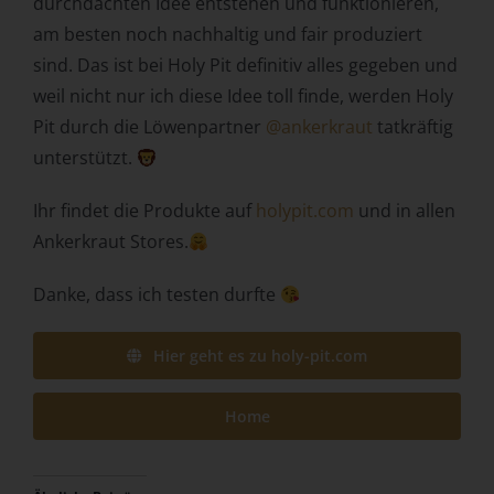
durchdachten Idee entstehen und funktionieren,
Behörde, Einrichtung oder andere Stelle, die allein oder
am besten noch nachhaltig und fair produziert
gemeinsam mit anderen über die Zwecke und Mittel der
sind. Das ist bei Holy Pit definitiv alles gegeben und
Verarbeitung von personenbezogenen Daten entscheidet.
weil nicht nur ich diese Idee toll finde, werden Holy
Sind die Zwecke und Mittel dieser Verarbeitung durch das
Unionsrecht oder das Recht der Mitgliedstaaten
Pit durch die Löwenpartner
@ankerkraut
tatkräftig
vorgegeben, so kann der Verantwortliche
unterstützt.
beziehungsweise können die bestimmten Kriterien seiner
Benennung nach dem Unionsrecht oder dem Recht der
Ihr findet die Produkte auf
holypit.com
und in allen
Mitgliedstaaten vorgesehen werden.
Ankerkraut Stores.
h) Auftragsverarbeiter
Danke, dass ich testen durfte
Auftragsverarbeiter ist eine natürliche oder juristische
Person, Behörde, Einrichtung oder andere Stelle, die
personenbezogene Daten im Auftrag des
Hier geht es zu holy-pit.com
Verantwortlichen verarbeitet.
i) Empfänger
Home
Empfänger ist eine natürliche oder juristische Person,
Behörde, Einrichtung oder andere Stelle, der
personenbezogene Daten offengelegt werden,