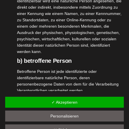
CLASSIC
identifizierbar wird eine natürliche Person angesehen, die
direkt oder indirekt, insbesondere mittels Zuordnung zu
Erinnert an Hautcreme und ist leicht süßlich
einer Kennung wie einem Namen, zu einer Kennnummer,
zu Standortdaten, zu einer Online-Kennung oder zu
ALPS
einem oder mehreren besonderen Merkmalen, die
Ausdruck der physischen, physiologischen, genetischen,
Frische Bergkräuter, ein natürlich herber Duft
psychischen, wirtschaftlichen, kulturellen oder sozialen
Identität dieser natürlichen Person sind, identifiziert
werden kann.
b) betroffene Person
Betroffene Person ist jede identifizierte oder
identifizierbare natürliche Person, deren
personenbezogene Daten von dem für die Verarbeitung
Verantwortlichen verarbeitet werden.
c) Verarbeitung
✓ Akzeptieren
Verarbeitung ist jeder mit oder ohne Hilfe automatisierter
Personalisieren
Verfahren ausgeführte Vorgang oder jede solche
Vorgangsreihe im Zusammenhang mit