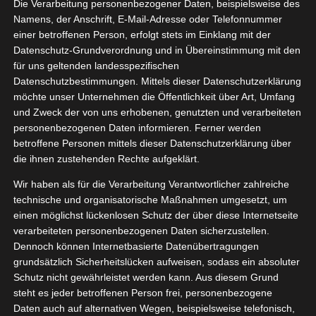
Die Verarbeitung personenbezogener Daten, beispielsweise des
Namens, der Anschrift, E-Mail-Adresse oder Telefonnummer
einer betroffenen Person, erfolgt stets im Einklang mit der
Datenschutz-Grundverordnung und in Übereinstimmung mit den
Zeige
für uns geltenden landesspezifischen
grösseres
Datenschutzbestimmungen. Mittels dieser Datenschutzerklärung
Bild
möchte unser Unternehmen die Öffentlichkeit über Art, Umfang
und Zweck der von uns erhobenen, genutzten und verarbeiteten
personenbezogenen Daten informieren. Ferner werden
betroffene Personen mittels dieser Datenschutzerklärung über
die ihnen zustehenden Rechte aufgeklärt.
Wir haben als für die Verarbeitung Verantwortlicher zahlreiche
technische und organisatorische Maßnahmen umgesetzt, um
einen möglichst lückenlosen Schutz der über diese Internetseite
[WERBUNG] HOLY PIT Alp & Classic Deo Test –
verarbeiteten personenbezogenen Daten sicherzustellen.
Dennoch können Internetbasierte Datenübertragungen
Hier kommt Holy Pit, das geniale Startup aus
grundsätzlich Sicherheitslücken aufweisen, sodass ein absoluter
Schutz nicht gewährleistet werden kann. Aus diesem Grund
Österreich.
steht es jeder betroffenen Person frei, personenbezogene
Daten auch auf alternativen Wegen, beispielsweise telefonisch,