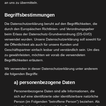
nupo Burn my Fat
an uns zu übermitteln.
August 22, 2023
|
Essen
,
Nahrungsergänzung
,
Produktvorstellungen
,
Sport
,
Trinken
,
Vegetarisch
Begriffsbestimmungen
Die Datenschutzerklärung beruht auf den Begrifflichkeiten, die
Weiterlesen
durch den Europäischen Richtlinien- und Verordnungsgeber
beim Erlass der Datenschutz-Grundverordnung (DS-GVO)
ld Refill
verwendet wurden. Unsere Datenschutzerklärung soll sowohl für
 – Cherry
die Öffentlichkeit als auch für unsere Kunden und
24
lossom
Geschäftspartner einfach lesbar und verständlich sein. Um dies
zu gewährleisten, möchten wir vorab die verwendeten
06, 2023
ty
Düfte
Haut
Begrifflichkeiten erläutern.
ooperation
osmetik
Pflege
Wir verwenden in dieser Datenschutzerklärung unter anderem
tvorstellungen
die folgenden Begriffe:
n
Vegetarisch
a) personenbezogene Daten
Wild Refill Deo – Cherry Blossom
Wellness
Juni 24, 2023
|
Beauty
,
Düfte
,
Haut
,
Kooperation
,
Naturkosmetik
,
Personenbezogene Daten sind alle Informationen, die
Pflege
,
Produktvorstellungen
,
Vegan
,
Vegetarisch
,
Wellness
sich auf eine identifizierte oder identifizierbare natürliche
Person (im Folgenden "betroffene Person") beziehen. Als
Weiterlesen