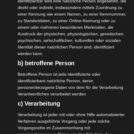
identifizierbar wird eine natürliche Person angesehen, die
direkt oder indirekt, insbesondere mittels Zuordnung zu
ld Refill
einer Kennung wie einem Namen, zu einer Kennnummer,
o – Boob
zu Standortdaten, zu einer Online-Kennung oder zu
26
einem oder mehreren besonderen Merkmalen, die
behälter
Ausdruck der physischen, physiologischen, genetischen,
04, 2023
ty
Düfte
Haut
psychischen, wirtschaftlichen, kulturellen oder sozialen
ooperation
Identität dieser natürlichen Person sind, identifiziert
osmetik
Pflege
werden kann.
tvorstellungen
b) betroffene Person
n
Vegetarisch
Wild Refill Deo – Boob Deobehälter
Wellness
Betroffene Person ist jede identifizierte oder
April 26, 2023
|
Beauty
,
Düfte
,
Haut
,
Kooperation
,
identifizierbare natürliche Person, deren
Naturkosmetik
,
Pflege
,
Produktvorstellungen
,
Vegan
,
personenbezogene Daten von dem für die Verarbeitung
Vegetarisch
,
Wellness
Verantwortlichen verarbeitet werden.
c) Verarbeitung
Weiterlesen
Verarbeitung ist jeder mit oder ohne Hilfe automatisierter
Verfahren ausgeführte Vorgang oder jede solche
Vorgangsreihe im Zusammenhang mit
bensana