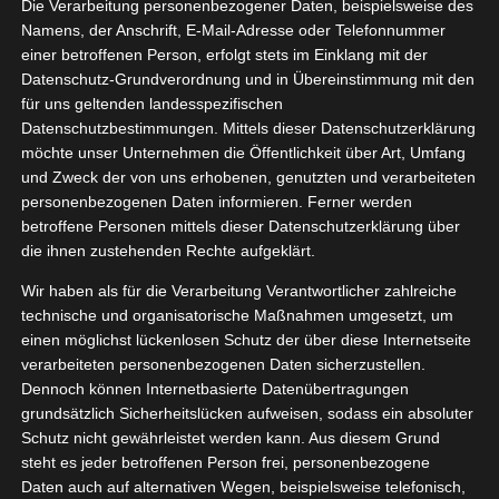
ty & Burn
Die Verarbeitung personenbezogener Daten, beispielsweise des
08, 2023
Namens, der Anschrift, E-Mail-Adresse oder Telefonnummer
Essen
einer betroffenen Person, erfolgt stets im Einklang mit der
ngsergänzung
Datenschutz-Grundverordnung und in Übereinstimmung mit den
tvorstellungen
für uns geltenden landesspezifischen
ort
Trinken
Datenschutzbestimmungen. Mittels dieser Datenschutzerklärung
egetarisch
nupo Collagen Beauty & Burn
möchte unser Unternehmen die Öffentlichkeit über Art, Umfang
August 29, 2023
|
Essen
,
Nahrungsergänzung
,
und Zweck der von uns erhobenen, genutzten und verarbeiteten
Produktvorstellungen
,
Sport
,
Trinken
,
Vegetarisch
personenbezogenen Daten informieren. Ferner werden
betroffene Personen mittels dieser Datenschutzerklärung über
Weiterlesen
die ihnen zustehenden Rechte aufgeklärt.
Wir haben als für die Verarbeitung Verantwortlicher zahlreiche
technische und organisatorische Maßnahmen umgesetzt, um
 Burn my
einen möglichst lückenlosen Schutz der über diese Internetseite
22
Fat
verarbeiteten personenbezogenen Daten sicherzustellen.
Dennoch können Internetbasierte Datenübertragungen
08, 2023
Essen
grundsätzlich Sicherheitslücken aufweisen, sodass ein absoluter
ngsergänzung
Schutz nicht gewährleistet werden kann. Aus diesem Grund
tvorstellungen
steht es jeder betroffenen Person frei, personenbezogene
ort
Trinken
Daten auch auf alternativen Wegen, beispielsweise telefonisch,
egetarisch