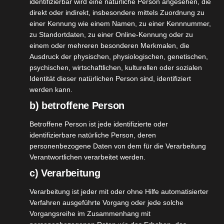
identifizierbar wird eine natürliche Person angesehen, die
direkt oder indirekt, insbesondere mittels Zuordnung zu
einer Kennung wie einem Namen, zu einer Kennnummer,
facilia
zu Standortdaten, zu einer Online-Kennung oder zu
9
ECKWEG
einem oder mehreren besonderen Merkmalen, die
02, 2022
UR mini
Ausdruck der physischen, physiologischen, genetischen,
psychischen, wirtschaftlichen, kulturellen oder sozialen
Haushalt
Identität dieser natürlichen Person sind, identifiziert
tvorstellungen
werden kann.
Reinigung
b) betroffene Person
facilia DRECKWEG NATUR mini
Februar 9, 2022
|
Haushalt
,
Produktvorstellungen
,
Reinigung
Betroffene Person ist jede identifizierte oder
identifizierbare natürliche Person, deren
Weiterlesen
personenbezogene Daten von dem für die Verarbeitung
Verantwortlichen verarbeitet werden.
c) Verarbeitung
ans XXL
Verarbeitung ist jeder mit oder ohne Hilfe automatisierter
27
ofasertuch
Verfahren ausgeführte Vorgang oder jede solche
01, 2022
Vorgangsreihe im Zusammenhang mit
Test