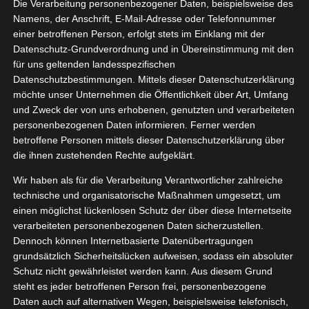
Die Verarbeitung personenbezogener Daten, beispielsweise des
03, 2026
Pulver
Namens, der Anschrift, E-Mail-Adresse oder Telefonnummer
einer betroffenen Person, erfolgt stets im Einklang mit der
helfer
Haushalt
Datenschutz-Grundverordnung und in Übereinstimmung mit den
tvorstellungen
für uns geltenden landesspezifischen
ung
Waschmittel
Datenschutzbestimmungen. Mittels dieser Datenschutzerklärung
Persil Color-und Universal Pulver
möchte unser Unternehmen die Öffentlichkeit über Art, Umfang
März 6, 2026
|
Alltagshelfer
,
Haushalt
,
Produktvorstellungen
,
und Zweck der von uns erhobenen, genutzten und verarbeiteten
Reinigung
,
Waschmittel
personenbezogenen Daten informieren. Ferner werden
betroffene Personen mittels dieser Datenschutzerklärung über
Weiterlesen
die ihnen zustehenden Rechte aufgeklärt.
Wir haben als für die Verarbeitung Verantwortlicher zahlreiche
technische und organisatorische Maßnahmen umgesetzt, um
Zewa
einen möglichst lückenlosen Schutz der über diese Internetseite
6
verarbeiteten personenbezogenen Daten sicherzustellen.
sch&Weg
Dennoch können Internetbasierte Datenübertragungen
03, 2026
helfer
Haushalt
grundsätzlich Sicherheitslücken aufweisen, sodass ein absoluter
Küche
Schutz nicht gewährleistet werden kann. Aus diesem Grund
tvorstellungen
steht es jeder betroffenen Person frei, personenbezogene
Reinigung
Daten auch auf alternativen Wegen, beispielsweise telefonisch,