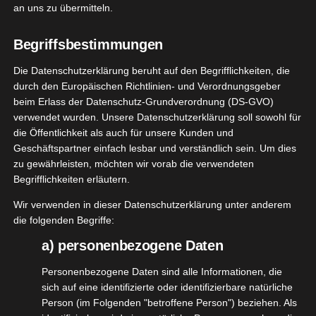
Zewa Wisch&Weg
an uns zu übermitteln.
März 6, 2026
|
Alltagshelfer
,
Haushalt
,
Küche
,
Produktvorstellungen
,
Reinigung
Begriffsbestimmungen
Die Datenschutzerklärung beruht auf den Begrifflichkeiten, die
Weiterlesen
durch den Europäischen Richtlinien- und Verordnungsgeber
beim Erlass der Datenschutz-Grundverordnung (DS-GVO)
verwendet wurden. Unsere Datenschutzerklärung soll sowohl für
SS BOSS
die Öffentlichkeit als auch für unsere Kunden und
6
Geschäftspartner einfach lesbar und verständlich sein. Um dies
n Clean
zu gewährleisten, möchten wir vorab die verwendeten
05, 2023
Gang
Begrifflichkeiten erläutern.
Haushalt
Wir verwenden in dieser Datenschutzerklärung unter anderem
tvorstellungen
die folgenden Begriffe:
nigung
Vegan
a) personenbezogene Daten
GLOSS BOSS von Clean Gang
Mai 6, 2023
|
Haushalt
,
Produktvorstellungen
,
Reinigung
,
Vegan
Personenbezogene Daten sind alle Informationen, die
sich auf eine identifizierte oder identifizierbare natürliche
Weiterlesen
Person (im Folgenden "betroffene Person") beziehen. Als