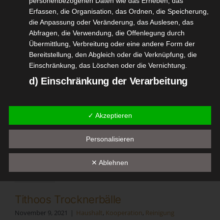
personenbezogenen Daten wie das Erheben, das
ltagshelfer
Erfassen, die Organisation, das Ordnen, die Speicherung,
tvorstellungen
die Anpassung oder Veränderung, das Auslesen, das
Reinigung
Abfragen, die Verwendung, die Offenlegung durch
Johans XXL Mikrofasertuch Test
Übermittlung, Verbreitung oder eine andere Form der
Bereitstellung, den Abgleich oder die Verknüpfung, die
Januar 27, 2022
|
Alltagshelfer
,
Produktvorstellungen
,
Reinigung
Einschränkung, das Löschen oder die Vernichtung.
Weiterlesen
d) Einschränkung der Verarbeitung
Einschränkung der Verarbeitung ist die Markierung
gespeicherter personenbezogener Daten mit dem Ziel,
✓ Akzeptieren
ihre künftige Verarbeitung einzuschränken.
9
ithoos
e) Profiling
Personalisieren
11, 2021
knerbälle
Profiling ist jede Art der automatisierten Verarbeitung
lt
Kooperation
✕ Ablehnen
personenbezogener Daten, die darin besteht, dass diese
Reinigung
personenbezogenen Daten verwendet werden, um
bestimmte persönliche Aspekte, die sich auf eine
Tithoos Trocknerbälle
natürliche Person beziehen, zu bewerten, insbesondere,
um Aspekte bezüglich Arbeitsleistung, wirtschaftlicher
November 9, 2021
|
Haushalt
,
Kooperation
,
Reinigung
Lage, Gesundheit, persönlicher Vorlieben, Interessen,