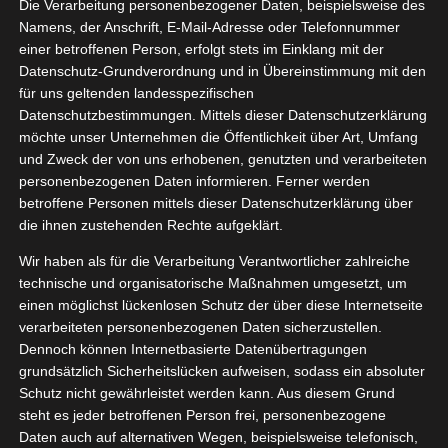
 UTRY.ME
Die Verarbeitung personenbezogener Daten, beispielsweise des
12, 2024
Namens, der Anschrift, E-Mail-Adresse oder Telefonnummer
Gewinnspiele
einer betroffenen Person, erfolgt stets im Einklang mit der
tvorstellungen
Datenschutz-Grundverordnung und in Übereinstimmung mit den
Sonstiges
für uns geltenden landesspezifischen
Datenschutzbestimmungen. Mittels dieser Datenschutzerklärung
Adventskalender von UTRY.ME
möchte unser Unternehmen die Öffentlichkeit über Art, Umfang
Dezember 2, 2024
|
Essen
,
Gewinnspiele
,
Produktvorstellungen
,
und Zweck der von uns erhobenen, genutzten und verarbeiteten
Sonstiges
personenbezogenen Daten informieren. Ferner werden
betroffene Personen mittels dieser Datenschutzerklärung über
Weiterlesen
die ihnen zustehenden Rechte aufgeklärt.
Wir haben als für die Verarbeitung Verantwortlicher zahlreiche
andUp! –
technische und organisatorische Maßnahmen umgesetzt, um
gegen
einen möglichst lückenlosen Schutz der über diese Internetseite
6
stigung in
verarbeiteten personenbezogenen Daten sicherzustellen.
Dennoch können Internetbasierte Datenübertragungen
10, 2024
der
grundsätzlich Sicherheitslücken aufweisen, sodass ein absoluter
ntlichkeit
Schutz nicht gewährleistet werden kann. Aus diesem Grund
steht es jeder betroffenen Person frei, personenbezogene
ooperation
Daten auch auf alternativen Wegen, beispielsweise telefonisch,
tvorstellungen