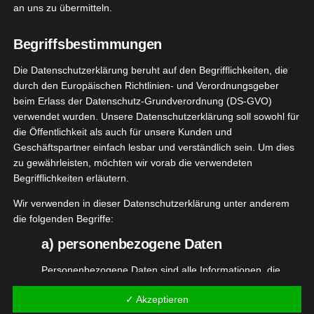
StandUp! – gegen Belästigung in der
an uns zu übermitteln.
Sonstiges
Öffentlichkeit
Begriffsbestimmungen
Oktober 6, 2024
|
Kooperation
,
Produktvorstellungen
,
Sonstiges
Die Datenschutzerklärung beruht auf den Begrifflichkeiten, die
Weiterlesen
durch den Europäischen Richtlinien- und Verordnungsgeber
beim Erlass der Datenschutz-Grundverordnung (DS-GVO)
verwendet wurden. Unsere Datenschutzerklärung soll sowohl für
die Öffentlichkeit als auch für unsere Kunden und
 LITTLE
4
Geschäftspartner einfach lesbar und verständlich sein. Um dies
GREEN
zu gewährleisten, möchten wir vorab die verwendeten
12, 2022
nachstkarten
Begrifflichkeiten erläutern.
ko
Lifestyle
Wir verwenden in dieser Datenschutzerklärung unter anderem
tvorstellungen
die folgenden Begriffe:
Sonstiges
a) personenbezogene Daten
HEY LITTLE GREEN Weihnachstkarten
Dezember 4, 2022
|
Deko
,
Lifestyle
,
Produktvorstellungen
,
Personenbezogene Daten sind alle Informationen, die
Sonstiges
sich auf eine identifizierte oder identifizierbare natürliche
✓ Akzeptieren
Person (im Folgenden "betroffene Person") beziehen. Als