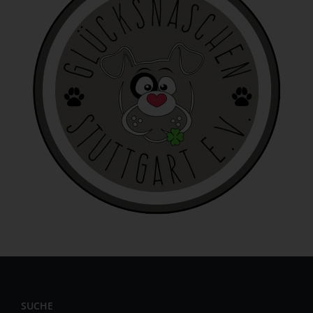
Zuverlässigkeit, Verhalten, Aufenthaltsort oder
Ortswechsel dieser natürlichen Person zu analysieren
oder vorherzusagen.
f) Pseudonymisierung
Pseudonymisierung ist die Verarbeitung
personenbezogener Daten in einer Weise, auf welche die
personenbezogenen Daten ohne Hinzuziehung
zusätzlicher Informationen nicht mehr einer spezifischen
betroffenen Person zugeordnet werden können, sofern
diese zusätzlichen Informationen gesondert aufbewahrt
werden und technischen und organisatorischen
Maßnahmen unterliegen, die gewährleisten, dass die
personenbezogenen Daten nicht einer identifizierten oder
identifizierbaren natürlichen Person zugewiesen werden.
g) Verantwortlicher oder für die
Verarbeitung Verantwortlicher
Verantwortlicher oder für die Verarbeitung
SUCHE
Verantwortlicher ist die natürliche oder juristische Person,