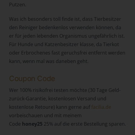
Putzen.
Zuverlässigkeit, Verhalten, Aufenthaltsort oder
Ortswechsel dieser natürlichen Person zu analysieren
Was ich besonders toll finde ist, dass Tierbesitzer
oder vorherzusagen.
den Reiniger bedenkenlos verwenden können, da
f) Pseudonymisierung
er für jeden lebenden Organismus ungefährlich ist.
Pseudonymisierung ist die Verarbeitung
Für Hunde und Katzenbesitzer klasse, da Tierkot
personenbezogener Daten in einer Weise, auf welche die
oder Erbrochenes fast geruchsfrei entfernt werden
personenbezogenen Daten ohne Hinzuziehung
kann, wenn mal was daneben geht.
zusätzlicher Informationen nicht mehr einer spezifischen
betroffenen Person zugeordnet werden können, sofern
diese zusätzlichen Informationen gesondert aufbewahrt
Coupon Code
werden und technischen und organisatorischen
Maßnahmen unterliegen, die gewährleisten, dass die
Wer 100% risikofrei testen möchte (30 Tage Geld-
personenbezogenen Daten nicht einer identifizierten oder
zurück-Garantie, kostenlosen Versand und
identifizierbaren natürlichen Person zugewiesen werden.
kostenlose Retoure) kann gerne auf
facilia.de
g) Verantwortlicher oder für die
vorbeischauen und mit meinem
Verarbeitung Verantwortlicher
Code
honey25
25% auf die erste Bestellung sparen.
Verantwortlicher oder für die Verarbeitung
Verantwortlicher ist die natürliche oder juristische Person,