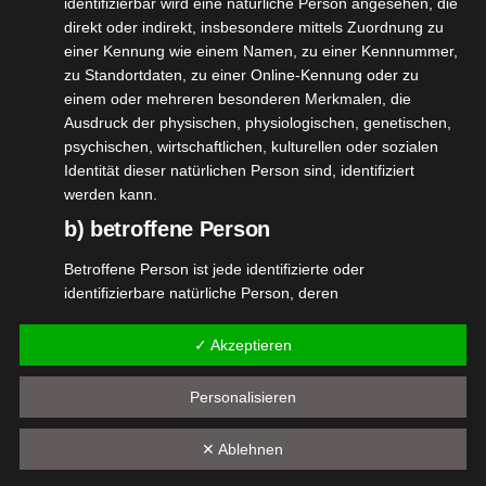
identifizierbar wird eine natürliche Person angesehen, die
direkt oder indirekt, insbesondere mittels Zuordnung zu
einer Kennung wie einem Namen, zu einer Kennnummer,
zu Standortdaten, zu einer Online-Kennung oder zu
einem oder mehreren besonderen Merkmalen, die
Ausdruck der physischen, physiologischen, genetischen,
psychischen, wirtschaftlichen, kulturellen oder sozialen
Identität dieser natürlichen Person sind, identifiziert
werden kann.
b) betroffene Person
Betroffene Person ist jede identifizierte oder
Der Reiniger wird quasi selbst angemischt. In der
identifizierbare natürliche Person, deren
Flasche befindet sich ein Reagenzglas mit dem
personenbezogene Daten von dem für die Verarbeitung
Verantwortlichen verarbeitet werden.
Konzentrat. Dieses schüttet Ihr etwa zur Hälfte in
✓ Akzeptieren
c) Verarbeitung
Flasche und füllt den Rest mit Wasser auf. Übrigens
Personalisieren
können die Reagenzgläser gesammelt und später
Verarbeitung ist jeder mit oder ohne Hilfe automatisierter
in einen Gutschein eingetauscht werden.
Verfahren ausgeführte Vorgang oder jede solche
✕ Ablehnen
Vorgangsreihe im Zusammenhang mit