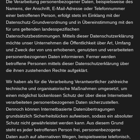
Die Verarbeitung personenbezogener Daten, beispielsweise des
Namens, der Anschrift, E-Mail-Adresse oder Telefonnummer
einer betroffenen Person, erfolgt stets im Einklang mit der
Datenschutz-Grundverordnung und in Übereinstimmung mit den
Zeige
für uns geltenden landesspezifischen
grösseres
Datenschutzbestimmungen. Mittels dieser Datenschutzerklärung
Bild
möchte unser Unternehmen die Öffentlichkeit über Art, Umfang
und Zweck der von uns erhobenen, genutzten und verarbeiteten
personenbezogenen Daten informieren. Ferner werden
betroffene Personen mittels dieser Datenschutzerklärung über
die ihnen zustehenden Rechte aufgeklärt.
Wir haben als für die Verarbeitung Verantwortlicher zahlreiche
technische und organisatorische Maßnahmen umgesetzt, um
einen möglichst lückenlosen Schutz der über diese Internetseite
[WERBUNG] facilia DRECKWEG NATUR mini –
verarbeiteten personenbezogenen Daten sicherzustellen.
Dennoch können Internetbasierte Datenübertragungen
Frühjahrsputz – bald steht er an!
grundsätzlich Sicherheitslücken aufweisen, sodass ein absoluter
Schutz nicht gewährleistet werden kann. Aus diesem Grund
steht es jeder betroffenen Person frei, personenbezogene
Dieses Mal hab ich gute, umweltbewusste und
Daten auch auf alternativen Wegen, beispielsweise telefonisch,