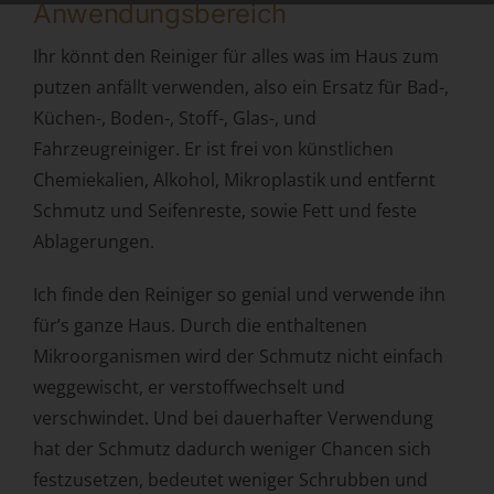
personenbezogenen Daten wie das Erheben, das
Anwendungsbereich
Erfassen, die Organisation, das Ordnen, die Speicherung,
die Anpassung oder Veränderung, das Auslesen, das
Ihr könnt den Reiniger für alles was im Haus zum
Abfragen, die Verwendung, die Offenlegung durch
putzen anfällt verwenden, also ein Ersatz für Bad-,
Übermittlung, Verbreitung oder eine andere Form der
Küchen-, Boden-, Stoff-, Glas-, und
Bereitstellung, den Abgleich oder die Verknüpfung, die
Fahrzeugreiniger. Er ist frei von künstlichen
Einschränkung, das Löschen oder die Vernichtung.
Chemiekalien, Alkohol, Mikroplastik und entfernt
d) Einschränkung der Verarbeitung
Schmutz und Seifenreste, sowie Fett und feste
Einschränkung der Verarbeitung ist die Markierung
Ablagerungen.
gespeicherter personenbezogener Daten mit dem Ziel,
ihre künftige Verarbeitung einzuschränken.
Ich finde den Reiniger so genial und verwende ihn
e) Profiling
für’s ganze Haus. Durch die enthaltenen
Profiling ist jede Art der automatisierten Verarbeitung
Mikroorganismen wird der Schmutz nicht einfach
personenbezogener Daten, die darin besteht, dass diese
weggewischt, er verstoffwechselt und
personenbezogenen Daten verwendet werden, um
verschwindet. Und bei dauerhafter Verwendung
bestimmte persönliche Aspekte, die sich auf eine
natürliche Person beziehen, zu bewerten, insbesondere,
hat der Schmutz dadurch weniger Chancen sich
um Aspekte bezüglich Arbeitsleistung, wirtschaftlicher
festzusetzen, bedeutet weniger Schrubben und
Lage, Gesundheit, persönlicher Vorlieben, Interessen,