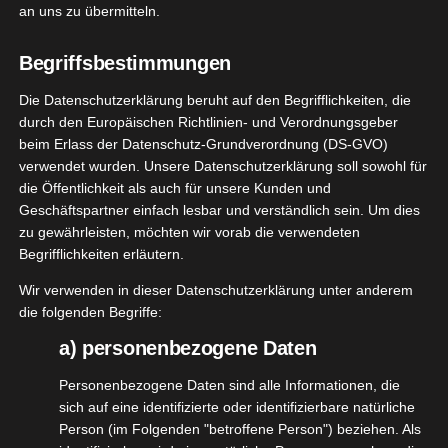
nachhaltige Unterstützung durch den
an uns zu übermitteln.
Allzweckreiniger „DRECKWEG NATUR mini“ von
@facilia_bio_reiniger
.
Begriffsbestimmungen
Die Datenschutzerklärung beruht auf den Begrifflichkeiten, die
Vor einer Weile habe ich diesen Reiniger zum
durch den Europäischen Richtlinien- und Verordnungsgeber
testen bekommen und ausgiebig damit geputzt
beim Erlass der Datenschutz-Grundverordnung (DS-GVO)
und auch für den anstehenden Frühjahrsputz
verwendet wurden. Unsere Datenschutzerklärung soll sowohl für
werde ich den DreckWeg Natur Allzweckreiniger
die Öffentlichkeit als auch für unsere Kunden und
Geschäftspartner einfach lesbar und verständlich sein. Um dies
verwenden.
zu gewährleisten, möchten wir vorab die verwendeten
Begrifflichkeiten erläutern.
Wir verwenden in dieser Datenschutzerklärung unter anderem
die folgenden Begriffe:
a) personenbezogene Daten
Personenbezogene Daten sind alle Informationen, die
sich auf eine identifizierte oder identifizierbare natürliche
Person (im Folgenden "betroffene Person") beziehen. Als