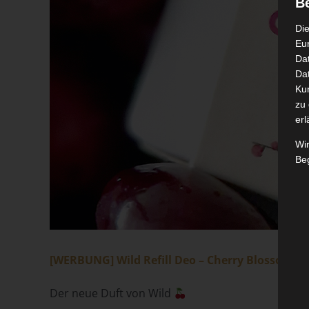
B
Die
Eu
Da
Dat
Ku
zu 
erl
Wi
Beg
[WERBUNG] Wild Refill Deo – Cherry Blossom
Der neue Duft von Wild