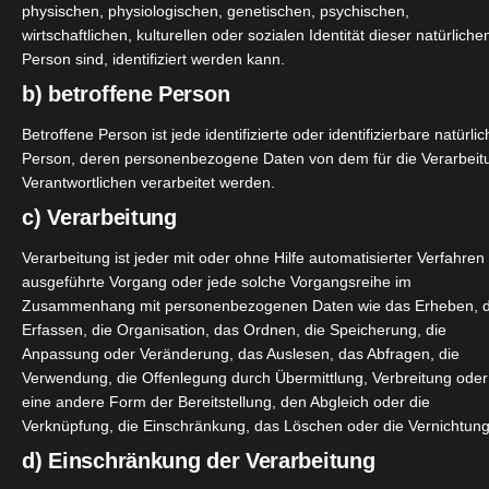
physischen, physiologischen, genetischen, psychischen,
d.com den neuen Duft Cherry Blossom ergattern.
wirtschaftlichen, kulturellen oder sozialen Identität dieser natürliche
Person sind, identifiziert werden kann.
b) betroffene Person
e Link) spart Ihr auf Eure gesamte Bestellung
20%
quer durc
Betroffene Person ist jede identifizierte oder identifizierbare natürli
Person, deren personenbezogene Daten von dem für die Verarbeit
Verantwortlichen verarbeitet werden.
sie die letzten Monate ausschließlich, auch auf Arbeit. En
c) Verarbeitung
h liebe ja das Ocean Mist. Aber Cherry Blossom ist schon auß
Ich finde gerade im Sommer darf es ruhig mal etwas mehr an
Verarbeitung ist jeder mit oder ohne Hilfe automatisierter Verfahren
ausgeführte Vorgang oder jede solche Vorgangsreihe im
Zusammenhang mit personenbezogenen Daten wie das Erheben, 
Erfassen, die Organisation, das Ordnen, die Speicherung, die
Anpassung oder Veränderung, das Auslesen, das Abfragen, die
Verwendung, die Offenlegung durch Übermittlung, Verbreitung oder
eine andere Form der Bereitstellung, den Abgleich oder die
Verknüpfung, die Einschränkung, das Löschen oder die Vernichtung
d) Einschränkung der Verarbeitung