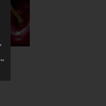
e
.
cht