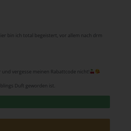
er bin ich total begeistert, vor allem nach drm
em
n
r und vergesse meinen Rabattcode nicht!
ung
eblings Duft geworden ist.
des