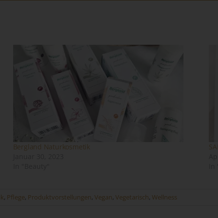
Einwilligung ist jede von der betroffenen Person freiwillig für den
bestimmten Fall in informierter Weise und unmissverständlich
abgegebene Willensbekundung in Form einer Erklärung oder einer
sonstigen eindeutigen bestätigenden Handlung, mit der die betroff
Person zu verstehen gibt, dass sie mit der Verarbeitung der sie
betreffenden personenbezogenen Daten einverstanden ist.
me und Anschrift des für die Verarbeitung
rantwortlichen
antwortlicher im Sinne der Datenschutz-Grundverordnung, sonstiger i
n Mitgliedstaaten der Europäischen Union geltenden Datenschutzgeset
d anderer Bestimmungen mit datenschutzrechtlichem Charakter ist:
Bergland Naturkosmetik
SA
ndra Kunz
Januar 30, 2023
Ap
In "Beauty"
In
scherstraße 11
061 Ebersbach an der Fils - Deutschland
ik
,
Pflege
,
Produktvorstellungen
,
Vegan
,
Vegetarisch
,
Wellness
lefon: 071634071545