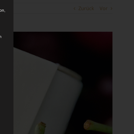
Zurück
Vor
on,
n