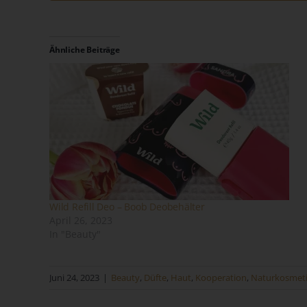
Ähnliche Beiträge
Na
Ve
Ver
de
un
Wild Refill Deo – Boob Deobehälter
Sa
April 26, 2023
In "Beauty"
Fi
73
Juni 24, 2023
|
Beauty
,
Düfte
,
Haut
,
Kooperation
,
Naturkosmet
Te