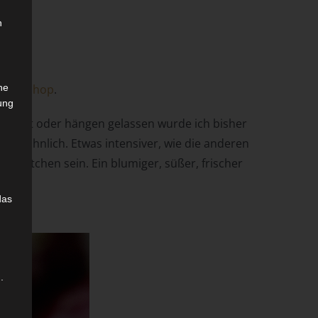
n
h den
Shop
.
che
ung
ttäuscht oder hängen gelassen wurde ich bisher
ergewöhnlich. Etwas intensiver, wie die anderen
 Düftchen sein. Ein blumiger, süßer, frischer
das
.