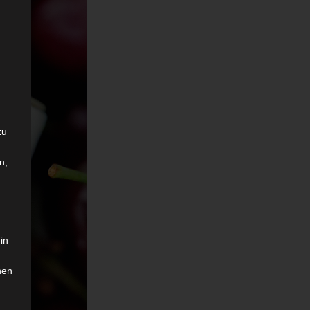
zu
n,
in
hen