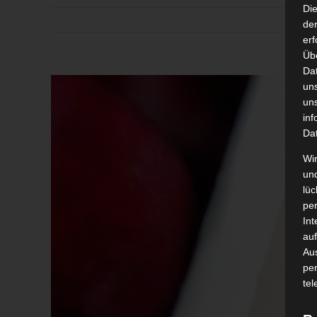
Di
der
erf
Üb
Da
Zeige
un
grösseres
un
inf
Bild
Da
Wir
un
lüc
pe
Int
auf
Aus
pe
tel