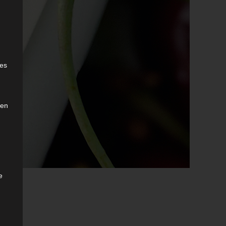
e
ies
den
e