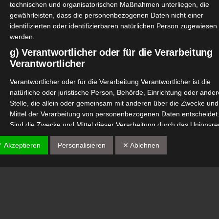
technischen und organisatorischen Maßnahmen unterliegen, die
gewährleisten, dass die personenbezogenen Daten nicht einer
identifizierten oder identifizierbaren natürlichen Person zugewiesen
werden.
g) Verantwortlicher oder für die Verarbeitung
Verantwortlicher
Verantwortlicher oder für die Verarbeitung Verantwortlicher ist die
natürliche oder juristische Person, Behörde, Einrichtung oder ander
Stelle, die allein oder gemeinsam mit anderen über die Zwecke und
Mittel der Verarbeitung von personenbezogenen Daten entscheidet
Sind die Zwecke und Mittel dieser Verarbeitung durch das Unionsre
oder das Recht der Mitgliedstaaten vorgegeben, so kann der
✓ Akzeptieren
Personalisieren
✕ Ablehnen
Verantwortliche beziehungsweise können die bestimmten Kriterien
seiner Benennung nach dem Unionsrecht oder dem Recht der
Mitgliedstaaten vorgesehen werden.
h) Auftragsverarbeiter
Auftragsverarbeiter ist eine natürliche oder juristische Person,
Behörde, Einrichtung oder andere Stelle, die personenbezogene