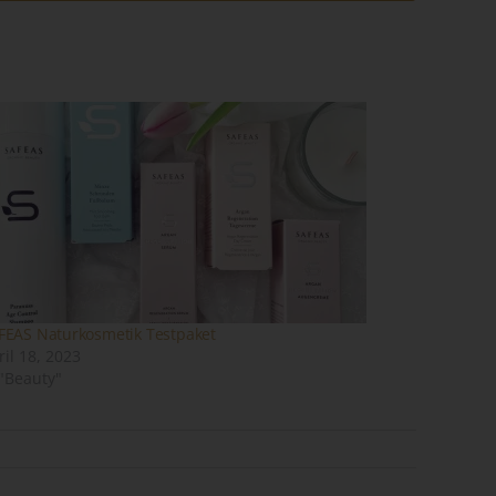
ene
n
ze
FEAS Naturkosmetik Testpaket
ril 18, 2023
 "Beauty"