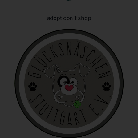
E-Mail: info@honeybunnynose.de
adopt don`t shop
Cookies
Die Internetseiten verwenden Cookies. Cookies sind
Textdateien, welche über einen Internetbrowser auf einem
Computersystem abgelegt und gespeichert werden.
Zahlreiche Internetseiten und Server verwenden Cookies. Viele
Cookies enthalten eine sogenannte Cookie-ID. Eine Cookie-ID
ist eine eindeutige Kennung des Cookies. Sie besteht aus einer
Zeichenfolge, durch welche Internetseiten und Server dem
konkreten Internetbrowser zugeordnet werden können, in dem
das Cookie gespeichert wurde. Dies ermöglicht es den
besuchten Internetseiten und Servern, den individuellen
Browser der betroffenen Person von anderen Internetbrowsern,
die andere Cookies enthalten, zu unterscheiden. Ein bestimmter
Internetbrowser kann über die eindeutige Cookie-ID
wiedererkannt und identifiziert werden.
Durch den Einsatz von Cookies kann den Nutzern dieser