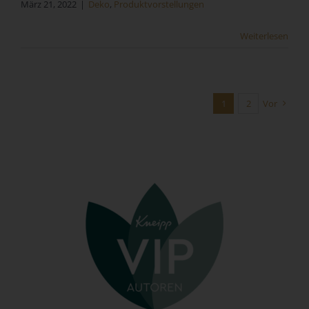
März 21, 2022
|
Deko
,
Produktvorstellungen
Form einer Erklärung oder einer sonstigen eindeutigen
bestätigenden Handlung, mit der die betroffene Person zu
Weiterlesen
verstehen gibt, dass sie mit der Verarbeitung der sie
betreffenden personenbezogenen Daten einverstanden
ist.
1
2
Vor
Name und Anschrift des für die
Verarbeitung Verantwortlichen
Verantwortlicher im Sinne der Datenschutz-Grundverordnung,
sonstiger in den Mitgliedstaaten der Europäischen Union
geltenden Datenschutzgesetze und anderer Bestimmungen mit
datenschutzrechtlichem Charakter ist:
Sandra Kunz
Fischerstraße 11
73061 Ebersbach an der Fils - Deutschland
Telefon: 071634071545