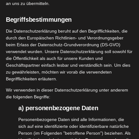
an uns zu übermitteln.
August 22, 2023
|
Deko
,
Garten
,
Lifestyle
,
Produktvorstellungen
Begriffsbestimmungen
Weiterlesen
Die Datenschutzerklärung beruht auf den Begrifflichkeiten, die
durch den Europäischen Richtlinien- und Verordnungsgeber
beim Erlass der Datenschutz-Grundverordnung (DS-GVO)
12
verwendet wurden. Unsere Datenschutzerklärung soll sowohl für
drad von
die Öffentlichkeit als auch für unsere Kunden und
07, 2023
 Johnson
Geschäftspartner einfach lesbar und verständlich sein. Um dies
zu gewährleisten, möchten wir vorab die verwendeten
Garten
Lifestyle
Begrifflichkeiten erläutern.
tvorstellungen
Wir verwenden in dieser Datenschutzerklärung unter anderem
Windrad von Deko Johnson
die folgenden Begriffe:
Juli 12, 2023
|
Deko
,
Garten
,
Lifestyle
,
Produktvorstellungen
a) personenbezogene Daten
Weiterlesen
Personenbezogene Daten sind alle Informationen, die
sich auf eine identifizierte oder identifizierbare natürliche
Person (im Folgenden "betroffene Person") beziehen. Als