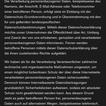
ntskalender
Die Verarbeitung personenbezogener Daten, beispielsweise des
11, 2023
Namens, der Anschrift, E-Mail-Adresse oder Telefonnummer
 MyBuddy
einer betroffenen Person, erfolgt stets im Einklang mit der
eko
Essen
Datenschutz-Grundverordnung und in Übereinstimmung mit den
tvorstellungen
für uns geltenden landesspezifischen
Datenschutzbestimmungen. Mittels dieser Datenschutzerklärung
Der Adventskalender von MyBuddy
möchte unser Unternehmen die Öffentlichkeit über Art, Umfang
November 30, 2023
|
Deko
,
Essen
,
Produktvorstellungen
und Zweck der von uns erhobenen, genutzten und verarbeiteten
personenbezogenen Daten informieren. Ferner werden
Weiterlesen
betroffene Personen mittels dieser Datenschutzerklärung über
die ihnen zustehenden Rechte aufgeklärt.
Wir haben als für die Verarbeitung Verantwortlicher zahlreiche
technische und organisatorische Maßnahmen umgesetzt, um
Czaja
22
einen möglichst lückenlosen Schutz der über diese Internetseite
erschale
verarbeiteten personenbezogenen Daten sicherzustellen.
08, 2023
Berlin
Dennoch können Internetbasierte Datenübertragungen
grundsätzlich Sicherheitslücken aufweisen, sodass ein absoluter
Garten
Lifestyle
Schutz nicht gewährleistet werden kann. Aus diesem Grund
tvorstellungen
steht es jeder betroffenen Person frei, personenbezogene
Daten auch auf alternativen Wegen, beispielsweise telefonisch,
Czaja Feuerschale Berlin