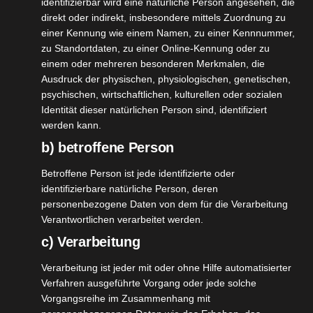
identifizierbar wird eine natürliche Person angesehen, die
direkt oder indirekt, insbesondere mittels Zuordnung zu
Digital 50
24
einer Kennung wie einem Namen, zu einer Kennnummer,
 70 cm
05, 2023
zu Standortdaten, zu einer Online-Kennung oder zu
inwand
einem oder mehreren besonderen Merkmalen, die
Ausdruck der physischen, physiologischen, genetischen,
ko
Lifestyle
psychischen, wirtschaftlichen, kulturellen oder sozialen
tvorstellungen
Identität dieser natürlichen Person sind, identifiziert
Saal Digital 50 x 70 cm Leinwand
werden kann.
Mai 24, 2023
|
Deko
,
Lifestyle
,
Produktvorstellungen
b) betroffene Person
Betroffene Person ist jede identifizierte oder
Weiterlesen
identifizierbare natürliche Person, deren
personenbezogene Daten von dem für die Verarbeitung
Verantwortlichen verarbeitet werden.
 LITTLE
c) Verarbeitung
4
GREEN
Verarbeitung ist jeder mit oder ohne Hilfe automatisierter
12, 2022
nachstkarten
Verfahren ausgeführte Vorgang oder jede solche
ko
Lifestyle
Vorgangsreihe im Zusammenhang mit