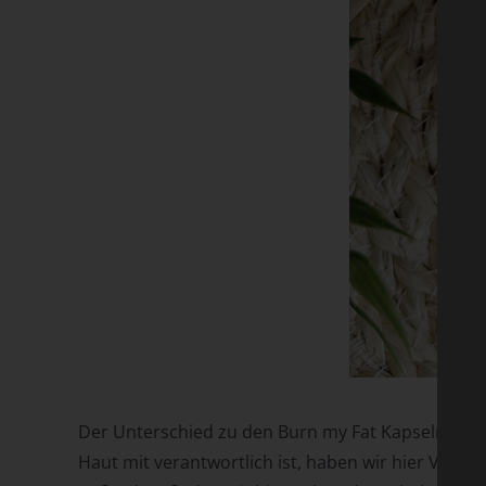
Der Unterschied zu den Burn my Fat Kapseln ist d
Haut mit verantwortlich ist, haben wir hier Vitam