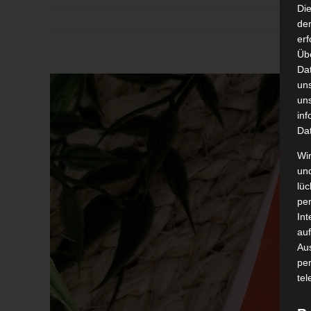
Di
der
erf
Üb
Da
Zeige
un
grösseres
un
inf
Bild
Da
Wir
un
lüc
pe
Int
auf
Aus
pe
tel