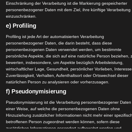
Einschränkung der Verarbeitung ist die Markierung gespeicherter
personenbezogener Daten mit dem Ziel, ihre künftige Verarbeitung
einzuschränken.
e) Profiling
Profiling ist jede Art der automatisierten Verarbeitung
personenbezogener Daten, die darin besteht, dass diese
personenbezogenen Daten verwendet werden, um bestimmte
persönliche Aspekte, die sich auf eine natürliche Person beziehen, 
bewerten, insbesondere, um Aspekte bezüglich Arbeitsleistung,
wirtschaftlicher Lage, Gesundheit, persönlicher Vorlieben, Interesse
Zuverlässigkeit, Verhalten, Aufenthaltsort oder Ortswechsel dieser
natürlichen Person zu analysieren oder vorherzusagen.
f) Pseudonymisierung
Pseudonymisierung ist die Verarbeitung personenbezogener Daten 
einer Weise, auf welche die personenbezogenen Daten ohne
Hinzuziehung zusätzlicher Informationen nicht mehr einer spezifisc
as enthaltene Collagen und weitere starke Zutaten. Denn ne
betroffenen Person zugeordnet werden können, sofern diese
in A, Vitamin C und Zink enthalten. Zur Unterstützung und 
zusätzlichen Informationen gesondert aufbewahrt werden und