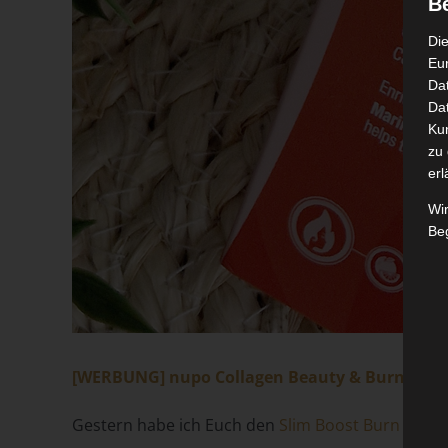
B
Die
Eu
Da
Dat
Ku
zu 
erl
Wi
Beg
[WERBUNG] nupo Collagen Beauty & Burn
Gestern habe ich Euch den
Slim Boost Burn my Fa