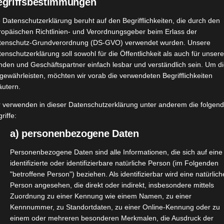
egriffsbestimmungen
 Datenschutzerklärung beruht auf den Begrifflichkeiten, die durch den
ropäischen Richtlinien- und Verordnungsgeber beim Erlass der
tenschutz-Grundverordnung (DS-GVO) verwendet wurden. Unsere
enschutzerklärung soll sowohl für die Öffentlichkeit als auch für unser
nden und Geschäftspartner einfach lesbar und verständlich sein. Um d
gewährleisten, möchten wir vorab die verwendeten Begrifflichkeiten
äutern.
r verwenden in dieser Datenschutzerklärung unter anderem die folgen
riffe:
a) personenbezogene Daten
Personenbezogene Daten sind alle Informationen, die sich auf eine
identifizierte oder identifizierbare natürliche Person (im Folgenden
"betroffene Person") beziehen. Als identifizierbar wird eine natürlich
Person angesehen, die direkt oder indirekt, insbesondere mittels
Zuordnung zu einer Kennung wie einem Namen, zu einer
Kennnummer, zu Standortdaten, zu einer Online-Kennung oder zu
t
von nupo vorgestellt. Heute zeige ich Euch die Collagen 
einem oder mehreren besonderen Merkmalen, die Ausdruck der