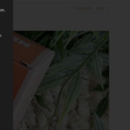
Zurück
Vor
on,
n