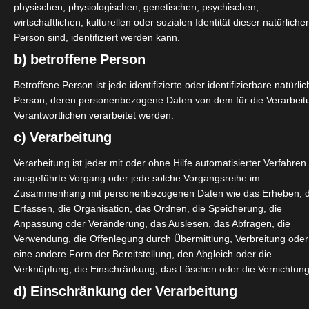
physischen, physiologischen, genetischen, psychischen,
 empfohlen. Das Pulver eines Sachets wird in 200ml kalt
wirtschaftlichen, kulturellen oder sozialen Identität dieser natürliche
range mit einer angenehmen Süße. Enthalten sind in einer 
Person sind, identifiziert werden kann.
b) betroffene Person
Betroffene Person ist jede identifizierte oder identifizierbare natürli
Person, deren personenbezogene Daten von dem für die Verarbeit
Verantwortlichen verarbeitet werden.
c) Verarbeitung
Verarbeitung ist jeder mit oder ohne Hilfe automatisierter Verfahren
ausgeführte Vorgang oder jede solche Vorgangsreihe im
Zusammenhang mit personenbezogenen Daten wie das Erheben, 
Erfassen, die Organisation, das Ordnen, die Speicherung, die
Anpassung oder Veränderung, das Auslesen, das Abfragen, die
Verwendung, die Offenlegung durch Übermittlung, Verbreitung oder
eine andere Form der Bereitstellung, den Abgleich oder die
Verknüpfung, die Einschränkung, das Löschen oder die Vernichtung
d) Einschränkung der Verarbeitung