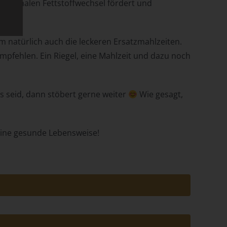
n normalen Fettstoffwechsel fördert und
m natürlich auch die leckeren Ersatzmahlzeiten.
 empfehlen. Ein Riegel, eine Mahlzeit und dazu noch
s seid, dann stöbert gerne weiter
Wie gesagt,
e
.
cht
eine gesunde Lebensweise!