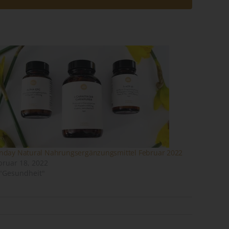
em
n
ung
nday Natural Nahrungsergänzungsmittel Februar 2022
bruar 18, 2022
 "Gesundheit"
des