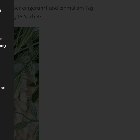
es Wasser eingerührt und einmal am Tag
n
Packung 15 Sachets.
che
ung
das
.