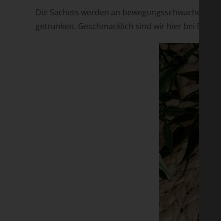
Die Sachets werden an bewegungsschwachen Tagen
getrunken. Geschmacklich sind wir hier bei Bluto