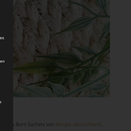
e
ies
den
e
Beauty & Burn Sachets von
@nupo_deutschland
.