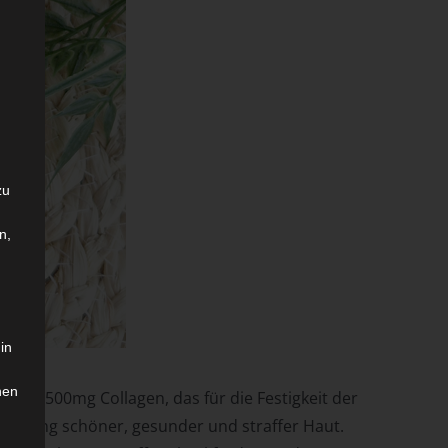
zu
n,
in
hen
ben 2500mg Collagen, das für die Festigkeit der
Erhaltung schöner, gesunder und straffer Haut.