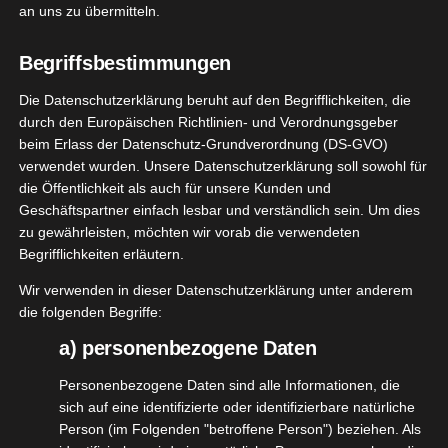
das ich davon wusste, zugeschickt bekommen.
an uns zu übermitteln.
„Kleine Geschenke erhalten die Freundschaft“, sagt
Begriffsbestimmungen
man. Das wäre bei Euch aber gar nicht notwendig
Die Datenschutzerklärung beruht auf den Begrifflichkeiten, die
gewesen, da ich Euch auch ohne Geschenke
durch den Europäischen Richtlinien- und Verordnungsgeber
absolut treu bin
@nupo_deutschland
. Dennoch
beim Erlass der Datenschutz-Grundverordnung (DS-GVO)
habe ich mich natürlich total gefreut und die
verwendet wurden. Unsere Datenschutzerklärung soll sowohl für
Überraschung ist Euch total gelungen. Vielen Dank
die Öffentlichkeit als auch für unsere Kunden und
Geschäftspartner einfach lesbar und verständlich sein. Um dies
dafür
zu gewährleisten, möchten wir vorab die verwendeten
Begrifflichkeiten erläutern.
Wir verwenden in dieser Datenschutzerklärung unter anderem
die folgenden Begriffe:
a) personenbezogene Daten
Personenbezogene Daten sind alle Informationen, die
sich auf eine identifizierte oder identifizierbare natürliche
Person (im Folgenden "betroffene Person") beziehen. Als