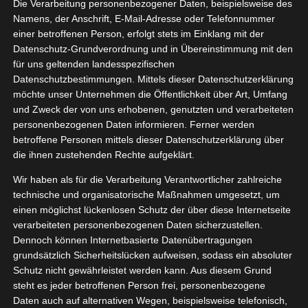
Die Verarbeitung personenbezogener Daten, beispielsweise des
Namens, der Anschrift, E-Mail-Adresse oder Telefonnummer
einer betroffenen Person, erfolgt stets im Einklang mit der
Datenschutz-Grundverordnung und in Übereinstimmung mit den
Zeige
für uns geltenden landesspezifischen
grösseres
Datenschutzbestimmungen. Mittels dieser Datenschutzerklärung
Bild
möchte unser Unternehmen die Öffentlichkeit über Art, Umfang
und Zweck der von uns erhobenen, genutzten und verarbeiteten
personenbezogenen Daten informieren. Ferner werden
betroffene Personen mittels dieser Datenschutzerklärung über
die ihnen zustehenden Rechte aufgeklärt.
Wir haben als für die Verarbeitung Verantwortlicher zahlreiche
technische und organisatorische Maßnahmen umgesetzt, um
einen möglichst lückenlosen Schutz der über diese Internetseite
[WERBUNG] nupo ONE MEAL Shakes + Cookies
verarbeiteten personenbezogenen Daten sicherzustellen.
Dennoch können Internetbasierte Datenübertragungen
Die Shakes von Nupo
grundsätzlich Sicherheitslücken aufweisen, sodass ein absoluter
Schutz nicht gewährleistet werden kann. Aus diesem Grund
steht es jeder betroffenen Person frei, personenbezogene
Habe ich als ganz tolle Aufmerksamkeit, also ohne
Daten auch auf alternativen Wegen, beispielsweise telefonisch,