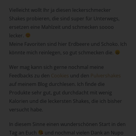
personenbezogenen Daten wie das Erheben, das
Erfassen, die Organisation, das Ordnen, die Speicherung,
Vielleicht wollt Ihr ja diesen leckerschmecker
die Anpassung oder Veränderung, das Auslesen, das
Shakes probieren, die sind super für Unterwegs,
Abfragen, die Verwendung, die Offenlegung durch
ersetzen eine Mahlzeit und schmecken soooo
Übermittlung, Verbreitung oder eine andere Form der
Bereitstellung, den Abgleich oder die Verknüpfung, die
lecker.
Einschränkung, das Löschen oder die Vernichtung.
Meine Favoriten sind hier Erdbeere und Schoko. Ich
d) Einschränkung der Verarbeitung
könnte mich reinlegen, so gut schmecken die.
Einschränkung der Verarbeitung ist die Markierung
Wer mag kann sich gerne nochmal meine
gespeicherter personenbezogener Daten mit dem Ziel,
Feedbacks zu den
Cookies
und den
Pulvershakes
ihre künftige Verarbeitung einzuschränken.
auf meinem Blog durchlesen. Ich finde die
e) Profiling
Produkte sehr gut, gut durchdacht mit wenig
Profiling ist jede Art der automatisierten Verarbeitung
Kalorien und die leckersten Shakes, die ich bisher
personenbezogener Daten, die darin besteht, dass diese
versucht habe.
personenbezogenen Daten verwendet werden, um
bestimmte persönliche Aspekte, die sich auf eine
natürliche Person beziehen, zu bewerten, insbesondere,
In diesem Sinne einen wunderschönen Start in den
um Aspekte bezüglich Arbeitsleistung, wirtschaftlicher
Tag an Euch
und nochmal vielen Dank an Nupo
Lage, Gesundheit, persönlicher Vorlieben, Interessen,