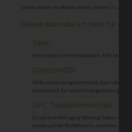
Schon wieder ein Monat vorbei und bei
@sunday
h
Dieses Mal habe ich mich für die
Selen
Unterstützt die Immunabwehr. Hilft bei der
CoenzymQ10
Wirkt entzündungshemmend, kann den Erhalt 
unersetzlich für unsere Energieversorgung.
OPC Traubenkernextrakt
Es soll eine Anti-aging Wirkung haben, wie 
positiv auf die Blutfettwerte auswirken kan