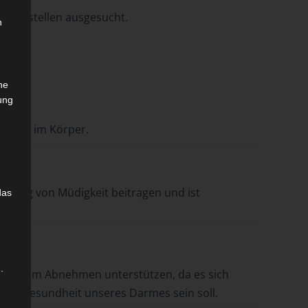
m Vorstellen ausgesucht.
n
n
che
ung
etalle im Körper.
erung von Müdigkeit beitragen und ist
das
.
 kann beim Abnehmen unterstützen, da es sich
 die Gesundheit unseres Darmes sein soll.