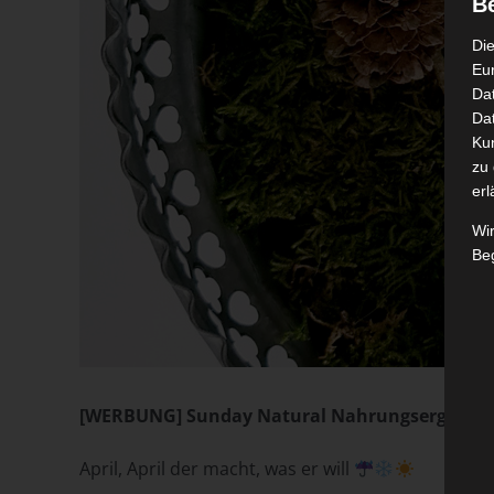
B
Die
Eu
Da
Dat
Ku
zu 
erl
Wi
Beg
[WERBUNG] Sunday Natural Nahrungsergänzung
April, April der macht, was er will