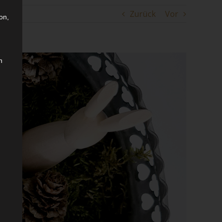
Zurück
Vor
on,
n