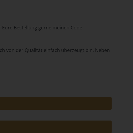
ür Eure Bestellung gerne meinen Code
em
ich von der Qualität einfach überzeugt bin. Neben
n
ung
des