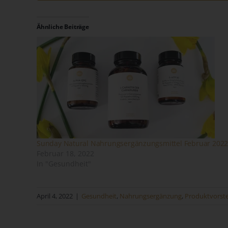
Ähnliche Beiträge
Na
Ve
Ver
de
un
Sunday Natural Nahrungsergänzungsmittel Februar 202
Februar 18, 2022
Sa
In "Gesundheit"
Fi
April 4, 2022
|
Gesundheit
,
Nahrungsergänzung
,
Produktvorst
73
Te