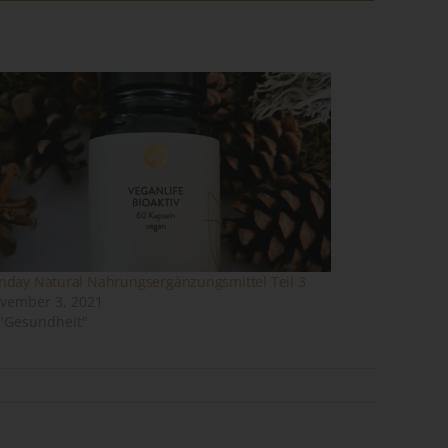
ene
n
ze
nday Natural Nahrungsergänzungsmittel Teil 3
vember 3, 2021
 "Gesundheit"