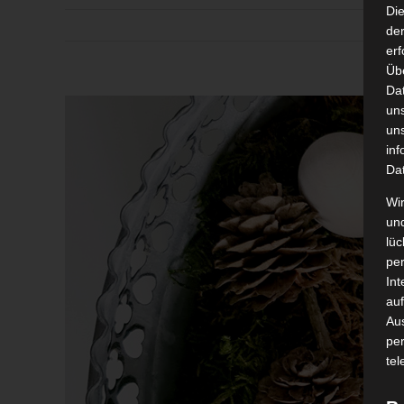
Di
der
erf
Üb
Da
Zeige
un
grösseres
un
inf
Bild
Da
Wir
un
lüc
pe
Int
auf
Aus
pe
tel