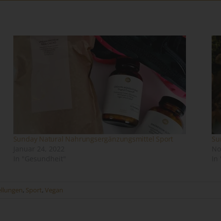
Einwilligung ist jede von der betroffenen Person freiwillig für den
bestimmten Fall in informierter Weise und unmissverständlich
abgegebene Willensbekundung in Form einer Erklärung oder einer
sonstigen eindeutigen bestätigenden Handlung, mit der die betroff
Person zu verstehen gibt, dass sie mit der Verarbeitung der sie
betreffenden personenbezogenen Daten einverstanden ist.
me und Anschrift des für die Verarbeitung
rantwortlichen
antwortlicher im Sinne der Datenschutz-Grundverordnung, sonstiger i
n Mitgliedstaaten der Europäischen Union geltenden Datenschutzgeset
d anderer Bestimmungen mit datenschutzrechtlichem Charakter ist:
2
Sunday Natural Nahrungsergänzungsmittel Sport
Su
Januar 24, 2022
No
ndra Kunz
In "Gesundheit"
In
scherstraße 11
ellungen
,
Sport
,
Vegan
061 Ebersbach an der Fils - Deutschland
lefon: 071634071545