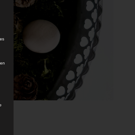
e
ies
den
e