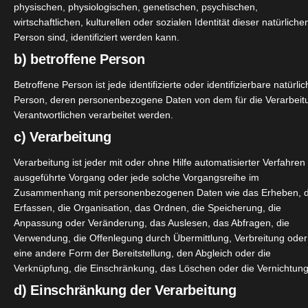
physischen, physiologischen, genetischen, psychischen,
abe ich mir für diesen Monat diese 3 Produkte für Euch zu
wirtschaftlichen, kulturellen oder sozialen Identität dieser natürliche
Person sind, identifiziert werden kann.
se 3 Produkte zum Vorstellen entschiede
b) betroffene Person
Betroffene Person ist jede identifizierte oder identifizierbare natürli
Person, deren personenbezogene Daten von dem für die Verarbeit
Verantwortlichen verarbeitet werden.
 Produktion der Schilddrüsenhormonen und bindet Schwerm
c) Verarbeitung
Verarbeitung ist jeder mit oder ohne Hilfe automatisierter Verfahren
ausgeführte Vorgang oder jede solche Vorgangsreihe im
und die Gesundheit unserer Zellen fördern. Kann zur Lind
Zusammenhang mit personenbezogenen Daten wie das Erheben, 
Erfassen, die Organisation, das Ordnen, die Speicherung, die
Anpassung oder Veränderung, das Auslesen, das Abfragen, die
Verwendung, die Offenlegung durch Übermittlung, Verbreitung oder
eine andere Form der Bereitstellung, den Abgleich oder die
Verknüpfung, die Einschränkung, das Löschen oder die Vernichtung
auch eine generell positive Wirkung auf unseren Körper. Es
d) Einschränkung der Verarbeitung
n. Außerdem wird OPC nachgesagt, dass es besonders gut für