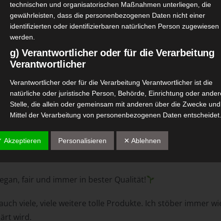
technischen und organisatorischen Maßnahmen unterliegen, die
gewährleisten, dass die personenbezogenen Daten nicht einer
identifizierten oder identifizierbaren natürlichen Person zugewiesen
werden.
g) Verantwortlicher oder für die Verarbeitung
Verantwortlicher
Verantwortlicher oder für die Verarbeitung Verantwortlicher ist die
natürliche oder juristische Person, Behörde, Einrichtung oder ander
Stelle, die allein oder gemeinsam mit anderen über die Zwecke und
Mittel der Verarbeitung von personenbezogenen Daten entscheidet
Sind die Zwecke und Mittel dieser Verarbeitung durch das Unionsre
oder das Recht der Mitgliedstaaten vorgegeben, so kann der
✓ Akzeptieren
Personalisieren
✕ Ablehnen
Verantwortliche beziehungsweise können die bestimmten Kriterien
seiner Benennung nach dem Unionsrecht oder dem Recht der
Mitgliedstaaten vorgesehen werden.
gan, fair und immer in bester Qualität!
h) Auftragsverarbeiter
uch viele, viele weitere tolle Produkte. Ich stöber immer wi
Auftragsverarbeiter ist eine natürliche oder juristische Person,
Behörde, Einrichtung oder andere Stelle, die personenbezogene
ärt wird.