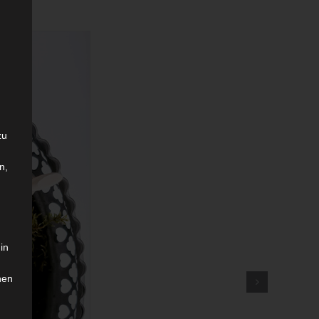
zu
n,
in
hen