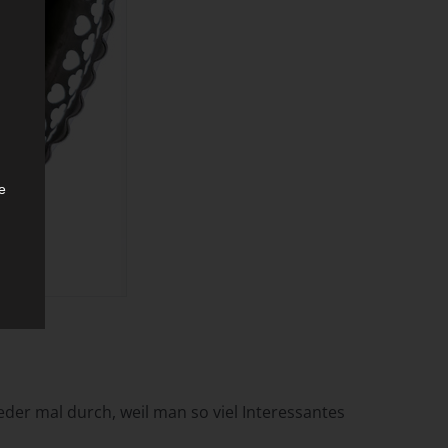
e
.
cht
eder mal durch, weil man so viel Interessantes