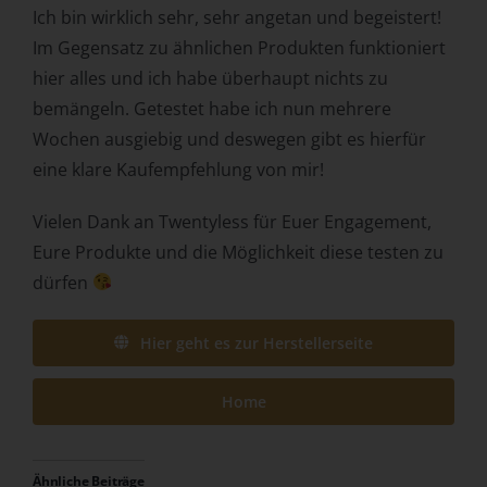
Ich bin wirklich sehr, sehr angetan und begeistert!
Behörde, Einrichtung oder andere Stelle, die allein oder
Im Gegensatz zu ähnlichen Produkten funktioniert
gemeinsam mit anderen über die Zwecke und Mittel der
Verarbeitung von personenbezogenen Daten entscheidet.
hier alles und ich habe überhaupt nichts zu
Sind die Zwecke und Mittel dieser Verarbeitung durch das
bemängeln. Getestet habe ich nun mehrere
Unionsrecht oder das Recht der Mitgliedstaaten
Wochen ausgiebig und deswegen gibt es hierfür
vorgegeben, so kann der Verantwortliche
beziehungsweise können die bestimmten Kriterien seiner
eine klare Kaufempfehlung von mir!
Benennung nach dem Unionsrecht oder dem Recht der
Mitgliedstaaten vorgesehen werden.
Vielen Dank an Twentyless für Euer Engagement,
h) Auftragsverarbeiter
Eure Produkte und die Möglichkeit diese testen zu
dürfen
Auftragsverarbeiter ist eine natürliche oder juristische
Person, Behörde, Einrichtung oder andere Stelle, die
personenbezogene Daten im Auftrag des
Hier geht es zur Herstellerseite
Verantwortlichen verarbeitet.
i) Empfänger
Home
Empfänger ist eine natürliche oder juristische Person,
Behörde, Einrichtung oder andere Stelle, der
Ähnliche Beiträge
personenbezogene Daten offengelegt werden,