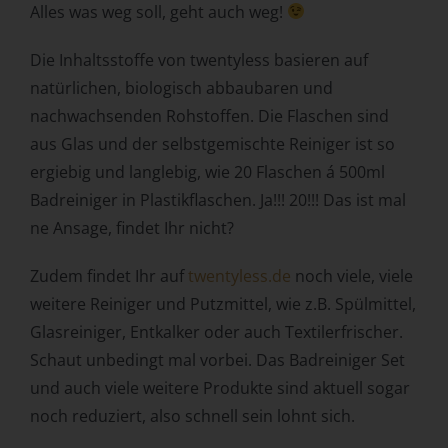
Alles was weg soll, geht auch weg!
Zuverlässigkeit, Verhalten, Aufenthaltsort oder
Ortswechsel dieser natürlichen Person zu analysieren
Die Inhaltsstoffe von twentyless basieren auf
oder vorherzusagen.
natürlichen, biologisch abbaubaren und
f) Pseudonymisierung
nachwachsenden Rohstoffen. Die Flaschen sind
Pseudonymisierung ist die Verarbeitung
aus Glas und der selbstgemischte Reiniger ist so
personenbezogener Daten in einer Weise, auf welche die
ergiebig und langlebig, wie 20 Flaschen á 500ml
personenbezogenen Daten ohne Hinzuziehung
Badreiniger in Plastikflaschen. Ja!!! 20!!! Das ist mal
zusätzlicher Informationen nicht mehr einer spezifischen
betroffenen Person zugeordnet werden können, sofern
ne Ansage, findet Ihr nicht?
diese zusätzlichen Informationen gesondert aufbewahrt
werden und technischen und organisatorischen
Zudem findet Ihr auf
twentyless.de
noch viele, viele
Maßnahmen unterliegen, die gewährleisten, dass die
weitere Reiniger und Putzmittel, wie z.B. Spülmittel,
personenbezogenen Daten nicht einer identifizierten oder
Glasreiniger, Entkalker oder auch Textilerfrischer.
identifizierbaren natürlichen Person zugewiesen werden.
Schaut unbedingt mal vorbei. Das Badreiniger Set
g) Verantwortlicher oder für die
Verarbeitung Verantwortlicher
und auch viele weitere Produkte sind aktuell sogar
noch reduziert, also schnell sein lohnt sich.
Verantwortlicher oder für die Verarbeitung
Verantwortlicher ist die natürliche oder juristische Person,