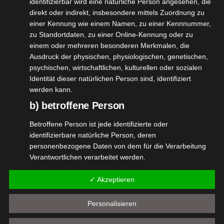
Leere Glasflasche
identifizierbar wird eine natürliche Person angesehen, die
direkt oder indirekt, insbesondere mittels Zuordnung zu
Sprühaufsatz
einer Kennung wie einem Namen, zu einer Kennnummer,
zu Standortdaten, zu einer Online-Kennung oder zu
Dosierkappe
einem oder mehreren besonderen Merkmalen, die
Ausdruck der physischen, physiologischen, genetischen,
psychischen, wirtschaftlichen, kulturellen oder sozialen
Identität dieser natürlichen Person sind, identifiziert
werden kann.
b) betroffene Person
Betroffene Person ist jede identifizierte oder
identifizierbare natürliche Person, deren
personenbezogene Daten von dem für die Verarbeitung
Verantwortlichen verarbeitet werden.
c) Verarbeitung
✓ Akzeptieren
Verarbeitung ist jeder mit oder ohne Hilfe automatisierter
Verfahren ausgeführte Vorgang oder jede solche
Personalisieren
Vorgangsreihe im Zusammenhang mit