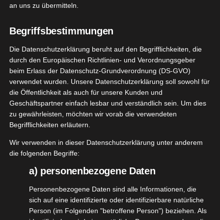
an uns zu übermitteln.
[WERBUNG] Twentyless Badreinigerset Test –
Begriffsbestimmungen
Und genauso muss es sein! Ein nachhaltiger
Die Datenschutzerklärung beruht auf den Begrifflichkeiten, die
Badreiniger der tut, was er soll und das System
durch den Europäischen Richtlinien- und Verordnungsgeber
beim Erlass der Datenschutz-Grundverordnung (DS-GVO)
richtig gut durchdacht ist. PERFEKT!
verwendet wurden. Unsere Datenschutzerklärung soll sowohl für
die Öffentlichkeit als auch für unsere Kunden und
Vor einiger Zeit erreichte mich ein tolles Twentyless
Geschäftspartner einfach lesbar und verständlich sein. Um dies
Badreinigerset Test von
@twentyless
zu gewährleisten, möchten wir vorab die verwendeten
mit dem Badreinigerset. Vielleicht auch bekannt
Begrifflichkeiten erläutern.
durch den Auftritt und letzendlich den Deal
Wir verwenden in dieser Datenschutzerklärung unter anderem
mit
@ralfduemmel_dsprodukte
bei
@diehoehlederloew
die folgenden Begriffe:
a) personenbezogene Daten
Im Set Enthalten sind
Personenbezogene Daten sind alle Informationen, die
sich auf eine identifizierte oder identifizierbare natürliche
Badreiniger Konzentrat
Person (im Folgenden "betroffene Person") beziehen. Als