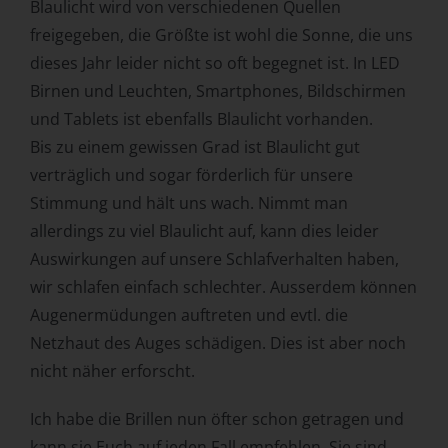
personenbezogenen Daten wie das Erheben, das
Blaulicht wird von verschiedenen Quellen
Erfassen, die Organisation, das Ordnen, die Speicherung,
freigegeben, die Größte ist wohl die Sonne, die uns
die Anpassung oder Veränderung, das Auslesen, das
dieses Jahr leider nicht so oft begegnet ist. In LED
Abfragen, die Verwendung, die Offenlegung durch
Birnen und Leuchten, Smartphones, Bildschirmen
Übermittlung, Verbreitung oder eine andere Form der
Bereitstellung, den Abgleich oder die Verknüpfung, die
und Tablets ist ebenfalls Blaulicht vorhanden.
Einschränkung, das Löschen oder die Vernichtung.
Bis zu einem gewissen Grad ist Blaulicht gut
d) Einschränkung der Verarbeitung
verträglich und sogar förderlich für unsere
Stimmung und hält uns wach. Nimmt man
Einschränkung der Verarbeitung ist die Markierung
gespeicherter personenbezogener Daten mit dem Ziel,
allerdings zu viel Blaulicht auf, kann dies leider
ihre künftige Verarbeitung einzuschränken.
Auswirkungen auf unsere Schlafverhalten haben,
e) Profiling
wir schlafen einfach schlechter. Ausserdem können
Augenermüdungen auftreten und evtl. die
Profiling ist jede Art der automatisierten Verarbeitung
personenbezogener Daten, die darin besteht, dass diese
Netzhaut des Auges schädigen. Dies ist aber noch
personenbezogenen Daten verwendet werden, um
nicht näher erforscht.
bestimmte persönliche Aspekte, die sich auf eine
natürliche Person beziehen, zu bewerten, insbesondere,
Ich habe die Brillen nun öfter schon getragen und
um Aspekte bezüglich Arbeitsleistung, wirtschaftlicher
kann sie Euch auf jeden Fall empfehlen. Sie sind
Lage, Gesundheit, persönlicher Vorlieben, Interessen,