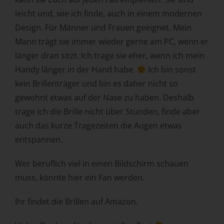
Zuverlässigkeit, Verhalten, Aufenthaltsort oder
leicht und, wie ich finde, auch in einem modernen
Ortswechsel dieser natürlichen Person zu analysieren
Design. Für Männer und Frauen geeignet. Mein
oder vorherzusagen.
Mann trägt sie immer wieder gerne am PC, wenn er
f) Pseudonymisierung
länger dran sitzt. Ich trage sie eher, wenn ich mein
Pseudonymisierung ist die Verarbeitung
Handy länger in der Hand habe.
Ich bin sonst
personenbezogener Daten in einer Weise, auf welche die
kein Brillenträger und bin es daher nicht so
personenbezogenen Daten ohne Hinzuziehung
gewohnt etwas auf der Nase zu haben. Deshalb
zusätzlicher Informationen nicht mehr einer spezifischen
trage ich die Brille nicht über Stunden, finde aber
betroffenen Person zugeordnet werden können, sofern
diese zusätzlichen Informationen gesondert aufbewahrt
auch das kurze Tragezeiten die Augen etwas
werden und technischen und organisatorischen
entspannen.
Maßnahmen unterliegen, die gewährleisten, dass die
personenbezogenen Daten nicht einer identifizierten oder
Wer beruflich viel in einen Bildschirm schauen
identifizierbaren natürlichen Person zugewiesen werden.
muss, könnte hier ein Fan werden.
g) Verantwortlicher oder für die
Verarbeitung Verantwortlicher
Ihr findet die Brillen auf Amazon.
Verantwortlicher oder für die Verarbeitung
Verantwortlicher ist die natürliche oder juristische Person,