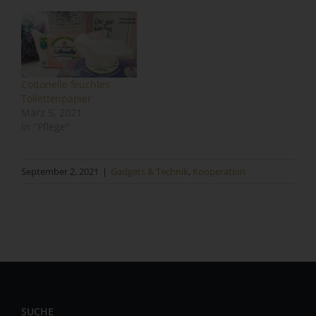
unabhängig davon, ob es sich bei ihr um einen Dritten
handelt oder nicht. Behörden, die im Rahmen eines
bestimmten Untersuchungsauftrags nach dem
Unionsrecht oder dem Recht der Mitgliedstaaten
möglicherweise personenbezogene Daten erhalten,
Cottonelle feuchtes
gelten jedoch nicht als Empfänger.
Toilettenpapier
j) Dritter
März 5, 2021
In "Pflege"
Dritter ist eine natürliche oder juristische Person,
Behörde, Einrichtung oder andere Stelle außer der
betroffenen Person, dem Verantwortlichen, dem
September 2, 2021
|
Gadgets & Technik
,
Kooperation
Auftragsverarbeiter und den Personen, die unter der
unmittelbaren Verantwortung des Verantwortlichen oder
des Auftragsverarbeiters befugt sind, die
personenbezogenen Daten zu verarbeiten.
k) Einwilligung
Einwilligung ist jede von der betroffenen Person freiwillig
für den bestimmten Fall in informierter Weise und
SUCHE
unmissverständlich abgegebene Willensbekundung in