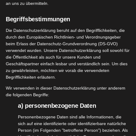
an uns zu übermitteln.
[WERBUNG] Eono Blaulichtbrillen –
Begriffsbestimmungen
Das sind die Blaulichtbrillen von
@eonovision_de
,
Die Datenschutzerklärung beruht auf den Begrifflichkeiten, die
die ich gerade begeistert teste und ich Euch eben
durch den Europäischen Richtlinien- und Verordnungsgeber
beim Erlass der Datenschutz-Grundverordnung (DS-GVO)
vorstellen will.
verwendet wurden. Unsere Datenschutzerklärung soll sowohl für
die Öffentlichkeit als auch für unsere Kunden und
Wählen kann man zwischen unterschiedlichen
Geschäftspartner einfach lesbar und verständlich sein. Um dies
Modellen, immer im 2er Pack. Ich habe mich für
zu gewährleisten, möchten wir vorab die verwendeten
das Set mit der schwarzen und der klaren Brille
Begrifflichkeiten erläutern.
entschieden.
Wir verwenden in dieser Datenschutzerklärung unter anderem
die folgenden Begriffe:
Die Brillen haben selbstverständlich keine
a) personenbezogene Daten
Sehstärken, sie schützen Eure Augen vor Blaulicht.
Personenbezogene Daten sind alle Informationen, die
sich auf eine identifizierte oder identifizierbare natürliche
Person (im Folgenden "betroffene Person") beziehen. Als