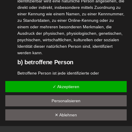
identifizierbar wird eine natürliche Person angesehen, die
direkt oder indirekt, insbesondere mittels Zuordnung zu
einer Kennung wie einem Namen, zu einer Kennnummer,
zu Standortdaten, zu einer Online-Kennung oder zu
einem oder mehreren besonderen Merkmalen, die
Ausdruck der physischen, physiologischen, genetischen,
psychischen, wirtschaftlichen, kulturellen oder sozialen
Identität dieser natürlichen Person sind, identifiziert
werden kann.
b) betroffene Person
Betroffene Person ist jede identifizierte oder
identifizierbare natürliche Person, deren
personenbezogene Daten von dem für die Verarbeitung
✓ Akzeptieren
Verantwortlichen verarbeitet werden.
Personalisieren
c) Verarbeitung
Verarbeitung ist jeder mit oder ohne Hilfe automatisierter
✕ Ablehnen
Verfahren ausgeführte Vorgang oder jede solche
Was ist Blaulicht?
Vorgangsreihe im Zusammenhang mit