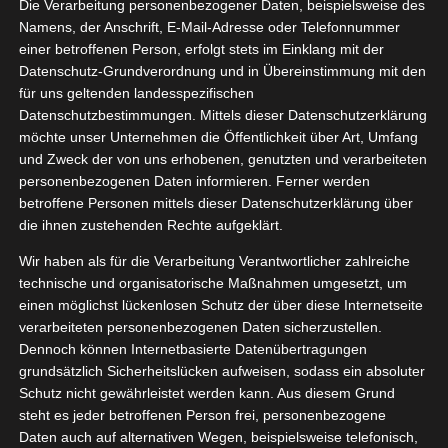
Die Verarbeitung personenbezogener Daten, beispielsweise des
Namens, der Anschrift, E-Mail-Adresse oder Telefonnummer
einer betroffenen Person, erfolgt stets im Einklang mit der
Datenschutz-Grundverordnung und in Übereinstimmung mit den
Zeige
für uns geltenden landesspezifischen
grösseres
Datenschutzbestimmungen. Mittels dieser Datenschutzerklärung
Bild
möchte unser Unternehmen die Öffentlichkeit über Art, Umfang
und Zweck der von uns erhobenen, genutzten und verarbeiteten
personenbezogenen Daten informieren. Ferner werden
betroffene Personen mittels dieser Datenschutzerklärung über
die ihnen zustehenden Rechte aufgeklärt.
Wir haben als für die Verarbeitung Verantwortlicher zahlreiche
technische und organisatorische Maßnahmen umgesetzt, um
einen möglichst lückenlosen Schutz der über diese Internetseite
[WERBUNG] Der Adventskalender von MyBuddy
verarbeiteten personenbezogenen Daten sicherzustellen.
Dennoch können Internetbasierte Datenübertragungen
In 24 Tagen um die Welt
grundsätzlich Sicherheitslücken aufweisen, sodass ein absoluter
Schutz nicht gewährleistet werden kann. Aus diesem Grund
steht es jeder betroffenen Person frei, personenbezogene
Das geht mit dem Adventskalender von
Daten auch auf alternativen Wegen, beispielsweise telefonisch,