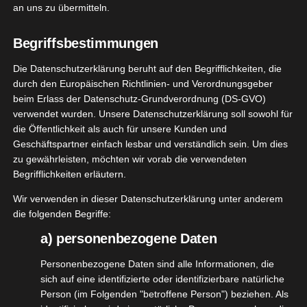
@mybuddyprogram
. Dort befinden ich nämlich
an uns zu übermitteln.
alle möglichen Köstlichkeiten aus Dänemark,
Philippinen, Ukraine, Frankreich, Serbien, USA,
Begriffsbestimmungen
Korea, Polen, UK, China, Italien und ganz vielen
Die Datenschutzerklärung beruht auf den Begrifflichkeiten, die
anderen Ländern.
durch den Europäischen Richtlinien- und Verordnungsgeber
beim Erlass der Datenschutz-Grundverordnung (DS-GVO)
Ich bin mega gespannt und freu
verwendet wurden. Unsere Datenschutzerklärung soll sowohl für
die Öffentlichkeit als auch für unsere Kunden und
mich total auf diese Weltreise.
Geschäftspartner einfach lesbar und verständlich sein. Um dies
zu gewährleisten, möchten wir vorab die verwendeten
Bei
@mybuddyprogram
wird übrigens jeden Tag
Begrifflichkeiten erläutern.
das Geheimnis gelüftet aus welchem Land die
Süßigkeit stammt. Also, schaut da auf jeden Fall
Wir verwenden in dieser Datenschutzerklärung unter anderem
die folgenden Begriffe:
vorbei. Nicht vergessen!
a) personenbezogene Daten
Personenbezogene Daten sind alle Informationen, die
sich auf eine identifizierte oder identifizierbare natürliche
Person (im Folgenden "betroffene Person") beziehen. Als