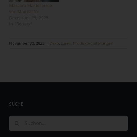
Mascara Masterpiece
unabhängig davon, ob es sich bei ihr um einen Dritten
von Max Factor
handelt oder nicht. Behörden, die im Rahmen eines
Dezember 29, 2023
bestimmten Untersuchungsauftrags nach dem
In "Beauty"
Unionsrecht oder dem Recht der Mitgliedstaaten
möglicherweise personenbezogene Daten erhalten,
gelten jedoch nicht als Empfänger.
November 30, 2023
|
Deko
,
Essen
,
Produktvorstellungen
j) Dritter
Dritter ist eine natürliche oder juristische Person,
Behörde, Einrichtung oder andere Stelle außer der
betroffenen Person, dem Verantwortlichen, dem
Auftragsverarbeiter und den Personen, die unter der
unmittelbaren Verantwortung des Verantwortlichen oder
des Auftragsverarbeiters befugt sind, die
personenbezogenen Daten zu verarbeiten.
SUCHE
k) Einwilligung
Suche
Einwilligung ist jede von der betroffenen Person freiwillig
nach:
für den bestimmten Fall in informierter Weise und
unmissverständlich abgegebene Willensbekundung in