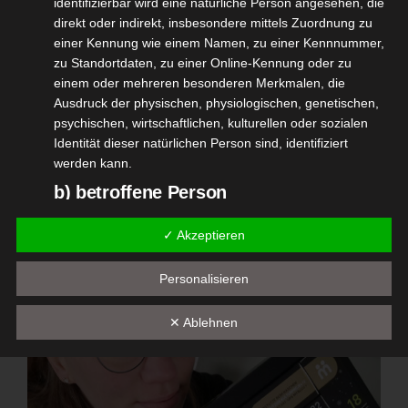
identifizierbar wird eine natürliche Person angesehen, die
direkt oder indirekt, insbesondere mittels Zuordnung zu
einer Kennung wie einem Namen, zu einer Kennnummer,
zu Standortdaten, zu einer Online-Kennung oder zu
einem oder mehreren besonderen Merkmalen, die
Ausdruck der physischen, physiologischen, genetischen,
psychischen, wirtschaftlichen, kulturellen oder sozialen
Identität dieser natürlichen Person sind, identifiziert
werden kann.
b) betroffene Person
Betroffene Person ist jede identifizierte oder
✓ Akzeptieren
identifizierbare natürliche Person, deren
personenbezogene Daten von dem für die Verarbeitung
Personalisieren
Verantwortlichen verarbeitet werden.
c) Verarbeitung
✕ Ablehnen
Verarbeitung ist jeder mit oder ohne Hilfe automatisierter
Verfahren ausgeführte Vorgang oder jede solche
Vorgangsreihe im Zusammenhang mit