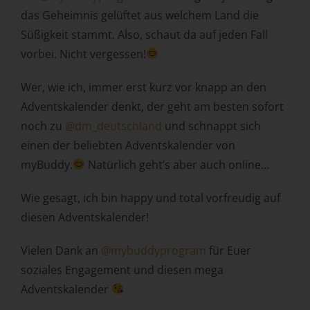
das Geheimnis gelüftet aus welchem Land die
Zuverlässigkeit, Verhalten, Aufenthaltsort oder
Ortswechsel dieser natürlichen Person zu analysieren
Süßigkeit stammt. Also, schaut da auf jeden Fall
oder vorherzusagen.
vorbei. Nicht vergessen!
f) Pseudonymisierung
Wer, wie ich, immer erst kurz vor knapp an den
Pseudonymisierung ist die Verarbeitung
Adventskalender denkt, der geht am besten sofort
personenbezogener Daten in einer Weise, auf welche die
personenbezogenen Daten ohne Hinzuziehung
noch zu
@dm_deutschland
und schnappt sich
zusätzlicher Informationen nicht mehr einer spezifischen
einen der beliebten Adventskalender von
betroffenen Person zugeordnet werden können, sofern
myBuddy.
Natürlich geht’s aber auch online…
diese zusätzlichen Informationen gesondert aufbewahrt
werden und technischen und organisatorischen
Wie gesagt, ich bin happy und total vorfreudig auf
Maßnahmen unterliegen, die gewährleisten, dass die
personenbezogenen Daten nicht einer identifizierten oder
diesen Adventskalender!
identifizierbaren natürlichen Person zugewiesen werden.
Vielen Dank an
@mybuddyprogram
für Euer
g) Verantwortlicher oder für die
Verarbeitung Verantwortlicher
soziales Engagement und diesen mega
Adventskalender
Verantwortlicher oder für die Verarbeitung
Verantwortlicher ist die natürliche oder juristische Person,