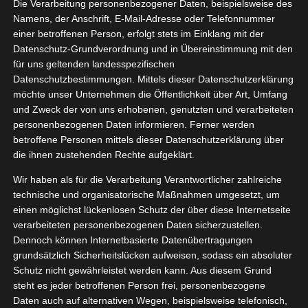
Die Verarbeitung personenbezogener Daten, beispielsweise des
12, 2022
nachstkarten
Namens, der Anschrift, E-Mail-Adresse oder Telefonnummer
einer betroffenen Person, erfolgt stets im Einklang mit der
ko
Lifestyle
Datenschutz-Grundverordnung und in Übereinstimmung mit den
tvorstellungen
für uns geltenden landesspezifischen
Sonstiges
Datenschutzbestimmungen. Mittels dieser Datenschutzerklärung
HEY LITTLE GREEN Weihnachstkarten
möchte unser Unternehmen die Öffentlichkeit über Art, Umfang
Dezember 4, 2022
|
Deko
,
Lifestyle
,
Produktvorstellungen
,
und Zweck der von uns erhobenen, genutzten und verarbeiteten
Sonstiges
personenbezogenen Daten informieren. Ferner werden
betroffene Personen mittels dieser Datenschutzerklärung über
Weiterlesen
die ihnen zustehenden Rechte aufgeklärt.
Wir haben als für die Verarbeitung Verantwortlicher zahlreiche
technische und organisatorische Maßnahmen umgesetzt, um
einen möglichst lückenlosen Schutz der über diese Internetseite
verarbeiteten personenbezogenen Daten sicherzustellen.
Dennoch können Internetbasierte Datenübertragungen
grundsätzlich Sicherheitslücken aufweisen, sodass ein absoluter
Schutz nicht gewährleistet werden kann. Aus diesem Grund
steht es jeder betroffenen Person frei, personenbezogene
Daten auch auf alternativen Wegen, beispielsweise telefonisch,