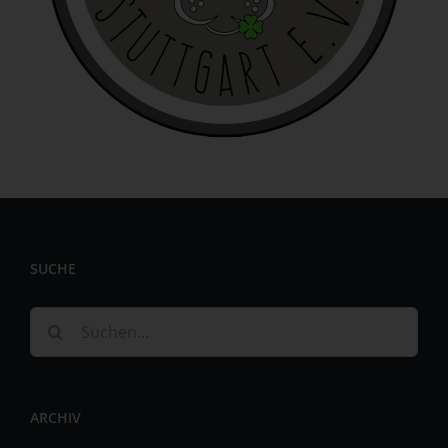
identifizierbar wird eine natürliche Person angesehen, die
direkt oder indirekt, insbesondere mittels Zuordnung zu
einer Kennung wie einem Namen, zu einer Kennnummer,
zu Standortdaten, zu einer Online-Kennung oder zu
einem oder mehreren besonderen Merkmalen, die
Ausdruck der physischen, physiologischen, genetischen,
psychischen, wirtschaftlichen, kulturellen oder sozialen
Identität dieser natürlichen Person sind, identifiziert
werden kann.
b) betroffene Person
Betroffene Person ist jede identifizierte oder
SUCHE
identifizierbare natürliche Person, deren
personenbezogene Daten von dem für die Verarbeitung
Verantwortlichen verarbeitet werden.
Suche
c) Verarbeitung
nach:
Verarbeitung ist jeder mit oder ohne Hilfe automatisierter
Verfahren ausgeführte Vorgang oder jede solche
ARCHIV
Vorgangsreihe im Zusammenhang mit