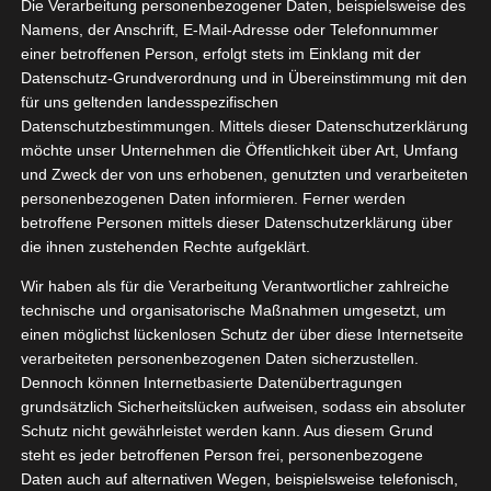
 Junolie
Die Verarbeitung personenbezogener Daten, beispielsweise des
04, 2025
Namens, der Anschrift, E-Mail-Adresse oder Telefonnummer
agshelfer
Dog
einer betroffenen Person, erfolgt stets im Einklang mit der
Lifestyle
Datenschutz-Grundverordnung und in Übereinstimmung mit den
tvorstellungen
für uns geltenden landesspezifischen
Datenschutzbestimmungen. Mittels dieser Datenschutzerklärung
Hundemarken von Junolie
möchte unser Unternehmen die Öffentlichkeit über Art, Umfang
April 25, 2025
|
Alltagshelfer
,
Dog
,
Lifestyle
,
und Zweck der von uns erhobenen, genutzten und verarbeiteten
Produktvorstellungen
personenbezogenen Daten informieren. Ferner werden
betroffene Personen mittels dieser Datenschutzerklärung über
Weiterlesen
die ihnen zustehenden Rechte aufgeklärt.
Wir haben als für die Verarbeitung Verantwortlicher zahlreiche
technische und organisatorische Maßnahmen umgesetzt, um
einen möglichst lückenlosen Schutz der über diese Internetseite
verarbeiteten personenbezogenen Daten sicherzustellen.
Dennoch können Internetbasierte Datenübertragungen
grundsätzlich Sicherheitslücken aufweisen, sodass ein absoluter
Schutz nicht gewährleistet werden kann. Aus diesem Grund
steht es jeder betroffenen Person frei, personenbezogene
Daten auch auf alternativen Wegen, beispielsweise telefonisch,