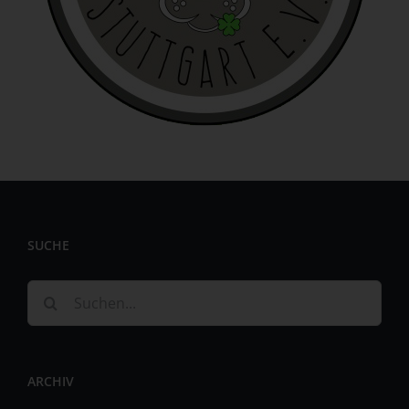
identifizierbar wird eine natürliche Person angesehen, die
direkt oder indirekt, insbesondere mittels Zuordnung zu
einer Kennung wie einem Namen, zu einer Kennnummer,
zu Standortdaten, zu einer Online-Kennung oder zu
einem oder mehreren besonderen Merkmalen, die
Ausdruck der physischen, physiologischen, genetischen,
psychischen, wirtschaftlichen, kulturellen oder sozialen
Identität dieser natürlichen Person sind, identifiziert
werden kann.
b) betroffene Person
Betroffene Person ist jede identifizierte oder
SUCHE
identifizierbare natürliche Person, deren
personenbezogene Daten von dem für die Verarbeitung
Verantwortlichen verarbeitet werden.
Suche
c) Verarbeitung
nach:
Verarbeitung ist jeder mit oder ohne Hilfe automatisierter
Verfahren ausgeführte Vorgang oder jede solche
ARCHIV
Vorgangsreihe im Zusammenhang mit