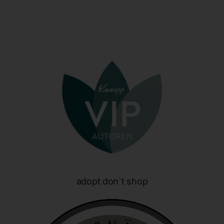
identifizierbar wird eine natürliche Person angesehen, die
direkt oder indirekt, insbesondere mittels Zuordnung zu
einer Kennung wie einem Namen, zu einer Kennnummer,
zu Standortdaten, zu einer Online-Kennung oder zu
einem oder mehreren besonderen Merkmalen, die
Ausdruck der physischen, physiologischen, genetischen,
psychischen, wirtschaftlichen, kulturellen oder sozialen
Identität dieser natürlichen Person sind, identifiziert
werden kann.
b) betroffene Person
Betroffene Person ist jede identifizierte oder
identifizierbare natürliche Person, deren
personenbezogene Daten von dem für die Verarbeitung
Verantwortlichen verarbeitet werden.
c) Verarbeitung
adopt don`t shop
Verarbeitung ist jeder mit oder ohne Hilfe automatisierter
Verfahren ausgeführte Vorgang oder jede solche
Vorgangsreihe im Zusammenhang mit