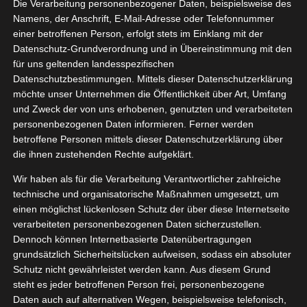
y von Bad
Die Verarbeitung personenbezogener Daten, beispielsweise des
06, 2022
Namens, der Anschrift, E-Mail-Adresse oder Telefonnummer
rmonter
einer betroffenen Person, erfolgt stets im Einklang mit der
ko
Lifestyle
Datenschutz-Grundverordnung und in Übereinstimmung mit den
tvorstellungen
für uns geltenden landesspezifischen
Datenschutzbestimmungen. Mittels dieser Datenschutzerklärung
BAD Wild Berry von Bad Pyrmonter
möchte unser Unternehmen die Öffentlichkeit über Art, Umfang
Juni 18, 2022
|
Deko
,
Lifestyle
,
Produktvorstellungen
und Zweck der von uns erhobenen, genutzten und verarbeiteten
personenbezogenen Daten informieren. Ferner werden
Weiterlesen
betroffene Personen mittels dieser Datenschutzerklärung über
die ihnen zustehenden Rechte aufgeklärt.
Wir haben als für die Verarbeitung Verantwortlicher zahlreiche
technische und organisatorische Maßnahmen umgesetzt, um
15
landsien
einen möglichst lückenlosen Schutz der über diese Internetseite
verarbeiteten personenbezogenen Daten sicherzustellen.
06, 2022
stpaket
Dennoch können Internetbasierte Datenübertragungen
ko
Lifestyle
grundsätzlich Sicherheitslücken aufweisen, sodass ein absoluter
tvorstellungen
Schutz nicht gewährleistet werden kann. Aus diesem Grund
steht es jeder betroffenen Person frei, personenbezogene
Daten auch auf alternativen Wegen, beispielsweise telefonisch,
Tillandsien Testpaket