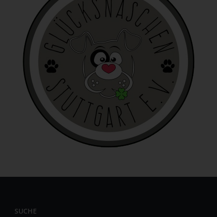
personenbezogenen Daten wie das Erheben, das
Erfassen, die Organisation, das Ordnen, die Speicherung,
die Anpassung oder Veränderung, das Auslesen, das
Abfragen, die Verwendung, die Offenlegung durch
Übermittlung, Verbreitung oder eine andere Form der
Bereitstellung, den Abgleich oder die Verknüpfung, die
Einschränkung, das Löschen oder die Vernichtung.
d) Einschränkung der Verarbeitung
Einschränkung der Verarbeitung ist die Markierung
gespeicherter personenbezogener Daten mit dem Ziel,
ihre künftige Verarbeitung einzuschränken.
e) Profiling
Profiling ist jede Art der automatisierten Verarbeitung
personenbezogener Daten, die darin besteht, dass diese
personenbezogenen Daten verwendet werden, um
bestimmte persönliche Aspekte, die sich auf eine
natürliche Person beziehen, zu bewerten, insbesondere,
um Aspekte bezüglich Arbeitsleistung, wirtschaftlicher
SUCHE
Lage, Gesundheit, persönlicher Vorlieben, Interessen,