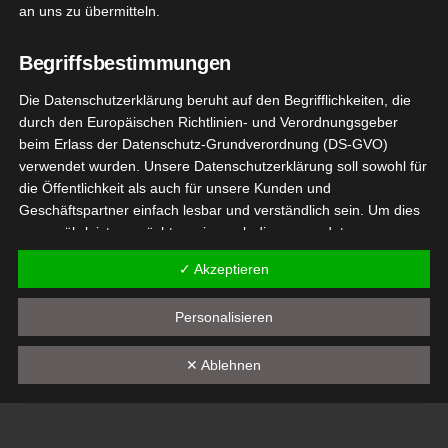
an uns zu übermitteln.
Juni 15, 2022
|
Deko
,
Lifestyle
,
Produktvorstellungen
Begriffsbestimmungen
Weiterlesen
Die Datenschutzerklärung beruht auf den Begrifflichkeiten, die
durch den Europäischen Richtlinien- und Verordnungsgeber
beim Erlass der Datenschutz-Grundverordnung (DS-GVO)
21
verwendet wurden. Unsere Datenschutzerklärung soll sowohl für
uftikus
die Öffentlichkeit als auch für unsere Kunden und
03, 2022
lants Test
Geschäftspartner einfach lesbar und verständlich sein. Um dies
zu gewährleisten, möchten wir vorab die verwendeten
Deko
Begrifflichkeiten erläutern.
tvorstellungen
✓ Akzeptieren
Wir verwenden in dieser Datenschutzerklärung unter anderem
Luftikus Airplants Test
die folgenden Begriffe:
Personalisieren
März 21, 2022
|
Deko
,
Produktvorstellungen
a) personenbezogene Daten
✕ Ablehnen
Weiterlesen
Personenbezogene Daten sind alle Informationen, die
sich auf eine identifizierte oder identifizierbare natürliche
Person (im Folgenden "betroffene Person") beziehen. Als