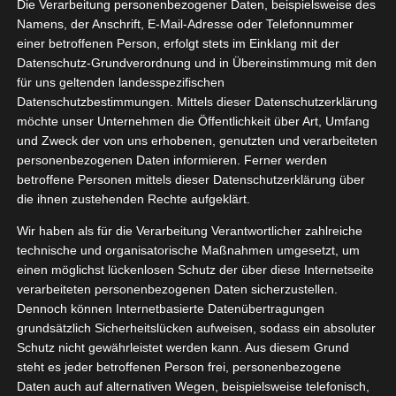
y von Bad
Die Verarbeitung personenbezogener Daten, beispielsweise des
06, 2022
Namens, der Anschrift, E-Mail-Adresse oder Telefonnummer
rmonter
einer betroffenen Person, erfolgt stets im Einklang mit der
ko
Lifestyle
Datenschutz-Grundverordnung und in Übereinstimmung mit den
tvorstellungen
für uns geltenden landesspezifischen
Datenschutzbestimmungen. Mittels dieser Datenschutzerklärung
BAD Wild Berry von Bad Pyrmonter
möchte unser Unternehmen die Öffentlichkeit über Art, Umfang
Juni 18, 2022
|
Deko
,
Lifestyle
,
Produktvorstellungen
und Zweck der von uns erhobenen, genutzten und verarbeiteten
personenbezogenen Daten informieren. Ferner werden
Weiterlesen
betroffene Personen mittels dieser Datenschutzerklärung über
die ihnen zustehenden Rechte aufgeklärt.
Wir haben als für die Verarbeitung Verantwortlicher zahlreiche
technische und organisatorische Maßnahmen umgesetzt, um
15
landsien
einen möglichst lückenlosen Schutz der über diese Internetseite
verarbeiteten personenbezogenen Daten sicherzustellen.
06, 2022
stpaket
Dennoch können Internetbasierte Datenübertragungen
ko
Lifestyle
grundsätzlich Sicherheitslücken aufweisen, sodass ein absoluter
tvorstellungen
Schutz nicht gewährleistet werden kann. Aus diesem Grund
steht es jeder betroffenen Person frei, personenbezogene
Daten auch auf alternativen Wegen, beispielsweise telefonisch,
Tillandsien Testpaket