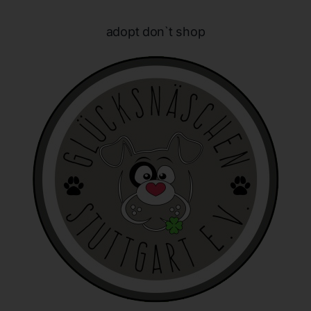
identifizierbar wird eine natürliche Person angesehen, die
direkt oder indirekt, insbesondere mittels Zuordnung zu
adopt don`t shop
einer Kennung wie einem Namen, zu einer Kennnummer,
zu Standortdaten, zu einer Online-Kennung oder zu
einem oder mehreren besonderen Merkmalen, die
Ausdruck der physischen, physiologischen, genetischen,
psychischen, wirtschaftlichen, kulturellen oder sozialen
Identität dieser natürlichen Person sind, identifiziert
werden kann.
b) betroffene Person
Betroffene Person ist jede identifizierte oder
identifizierbare natürliche Person, deren
personenbezogene Daten von dem für die Verarbeitung
Verantwortlichen verarbeitet werden.
c) Verarbeitung
Verarbeitung ist jeder mit oder ohne Hilfe automatisierter
Verfahren ausgeführte Vorgang oder jede solche
Vorgangsreihe im Zusammenhang mit