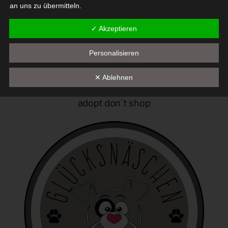
an uns zu übermitteln.
✓ Akzeptieren
Begriffsbestimmungen
Die Datenschutzerklärung beruht auf den Begrifflichkeiten, die
Personalisieren
durch den Europäischen Richtlinien- und Verordnungsgeber
beim Erlass der Datenschutz-Grundverordnung (DS-GVO)
✕ Ablehnen
verwendet wurden. Unsere Datenschutzerklärung soll sowohl für
die Öffentlichkeit als auch für unsere Kunden und
adopt don`t shop
Geschäftspartner einfach lesbar und verständlich sein. Um dies
zu gewährleisten, möchten wir vorab die verwendeten
Begrifflichkeiten erläutern.
Wir verwenden in dieser Datenschutzerklärung unter anderem
die folgenden Begriffe:
a) personenbezogene Daten
Personenbezogene Daten sind alle Informationen, die
sich auf eine identifizierte oder identifizierbare natürliche
Person (im Folgenden "betroffene Person") beziehen. Als