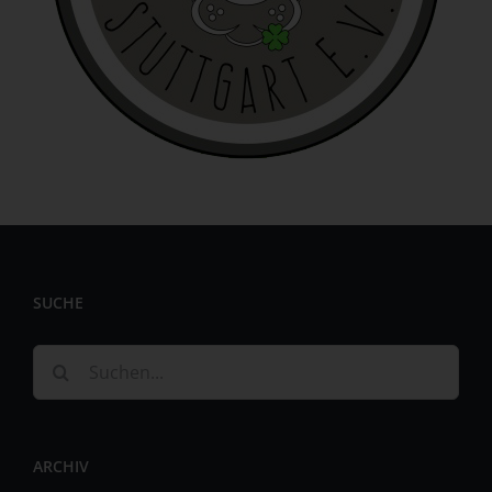
identifizierbar wird eine natürliche Person angesehen, die
direkt oder indirekt, insbesondere mittels Zuordnung zu
einer Kennung wie einem Namen, zu einer Kennnummer,
zu Standortdaten, zu einer Online-Kennung oder zu
einem oder mehreren besonderen Merkmalen, die
Ausdruck der physischen, physiologischen, genetischen,
psychischen, wirtschaftlichen, kulturellen oder sozialen
Identität dieser natürlichen Person sind, identifiziert
werden kann.
b) betroffene Person
Betroffene Person ist jede identifizierte oder
identifizierbare natürliche Person, deren
SUCHE
personenbezogene Daten von dem für die Verarbeitung
Verantwortlichen verarbeitet werden.
Suche
c) Verarbeitung
nach:
Verarbeitung ist jeder mit oder ohne Hilfe automatisierter
Verfahren ausgeführte Vorgang oder jede solche
ARCHIV
Vorgangsreihe im Zusammenhang mit