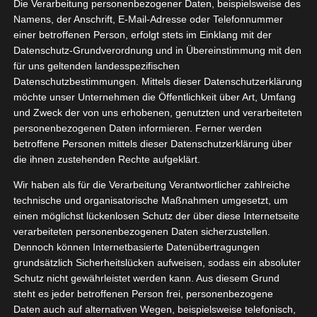
Die Verarbeitung personenbezogener Daten, beispielsweise des
04, 2025
den Glow
Namens, der Anschrift, E-Mail-Adresse oder Telefonnummer
ronzer
einer betroffenen Person, erfolgt stets im Einklang mit der
Datenschutz-Grundverordnung und in Übereinstimmung mit den
Haut
Lifestyle
für uns geltenden landesspezifischen
tvorstellungen
Datenschutzbestimmungen. Mittels dieser Datenschutzerklärung
Max Factor Miracle Pure Golden Glow
möchte unser Unternehmen die Öffentlichkeit über Art, Umfang
Bronzer
und Zweck der von uns erhobenen, genutzten und verarbeiteten
April 1, 2025
|
Beauty
,
Haut
,
Lifestyle
,
Produktvorstellungen
personenbezogenen Daten informieren. Ferner werden
betroffene Personen mittels dieser Datenschutzerklärung über
Weiterlesen
die ihnen zustehenden Rechte aufgeklärt.
Wir haben als für die Verarbeitung Verantwortlicher zahlreiche
technische und organisatorische Maßnahmen umgesetzt, um
einen möglichst lückenlosen Schutz der über diese Internetseite
verarbeiteten personenbezogenen Daten sicherzustellen.
Dennoch können Internetbasierte Datenübertragungen
grundsätzlich Sicherheitslücken aufweisen, sodass ein absoluter
Schutz nicht gewährleistet werden kann. Aus diesem Grund
steht es jeder betroffenen Person frei, personenbezogene
Daten auch auf alternativen Wegen, beispielsweise telefonisch,