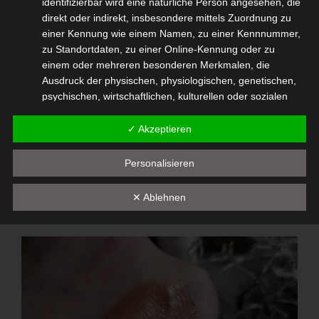
identifizierbar wird eine natürliche Person angesehen, die
direkt oder indirekt, insbesondere mittels Zuordnung zu
einer Kennung wie einem Namen, zu einer Kennnummer,
zu Standortdaten, zu einer Online-Kennung oder zu
einem oder mehreren besonderen Merkmalen, die
Ausdruck der physischen, physiologischen, genetischen,
psychischen, wirtschaftlichen, kulturellen oder sozialen
Identität dieser natürlichen Person sind, identifiziert
werden kann.
✓ Akzeptieren
b) betroffene Person
Personalisieren
Betroffene Person ist jede identifizierte oder
identifizierbare natürliche Person, deren
✕ Ablehnen
personenbezogene Daten von dem für die Verarbeitung
Verantwortlichen verarbeitet werden.
c) Verarbeitung
Verarbeitung ist jeder mit oder ohne Hilfe automatisierter
Verfahren ausgeführte Vorgang oder jede solche
Vorgangsreihe im Zusammenhang mit