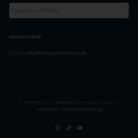
Form einer Erklärung oder einer sonstigen eindeutigen
Kategorien
bestätigenden Handlung, mit der die betroffene Person zu
verstehen gibt, dass sie mit der Verarbeitung der sie
betreffenden personenbezogenen Daten einverstanden
ist.
KONTAKT INFO
Name und Anschrift des für die
E-Mail:
info@honeybunnynose.de
Verarbeitung Verantwortlichen
Verantwortlicher im Sinne der Datenschutz-Grundverordnung,
sonstiger in den Mitgliedstaaten der Europäischen Union
geltenden Datenschutzgesetze und anderer Bestimmungen mit
datenschutzrechtlichem Charakter ist:
Sandra Kunz
© Copyright
2026 |
Sandra Kunz
| All Rights Reserved |
Impressum
|
Datenschutzerklärung
Fischerstraße 11
73061 Ebersbach an der Fils - Deutschland
Instagram
Tiktok
YouTube
Telefon: 071634071545