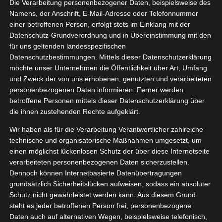
Die Verarbeitung personenbezogener Daten, beispielsweise des
Namens, der Anschrift, E-Mail-Adresse oder Telefonnummer
einer betroffenen Person, erfolgt stets im Einklang mit der
Datenschutz-Grundverordnung und in Übereinstimmung mit den
Zeige
für uns geltenden landesspezifischen
grösseres
Datenschutzbestimmungen. Mittels dieser Datenschutzerklärung
Bild
möchte unser Unternehmen die Öffentlichkeit über Art, Umfang
und Zweck der von uns erhobenen, genutzten und verarbeiteten
personenbezogenen Daten informieren. Ferner werden
betroffene Personen mittels dieser Datenschutzerklärung über
die ihnen zustehenden Rechte aufgeklärt.
Wir haben als für die Verarbeitung Verantwortlicher zahlreiche
technische und organisatorische Maßnahmen umgesetzt, um
einen möglichst lückenlosen Schutz der über diese Internetseite
[WERBUNG] Max Factor Miracle Pure Golden
verarbeiteten personenbezogenen Daten sicherzustellen.
Dennoch können Internetbasierte Datenübertragungen
Glow Bronzer
grundsätzlich Sicherheitslücken aufweisen, sodass ein absoluter
Schutz nicht gewährleistet werden kann. Aus diesem Grund
Den Max Factor Miracle Pure Golden Glow Bronzer
steht es jeder betroffenen Person frei, personenbezogene
durfte ich über Influenster testen. Wie Ihr auf dem
Daten auch auf alternativen Wegen, beispielsweise telefonisch,