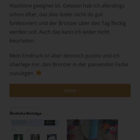
Hauttöne geeignet ist. Gelesen hab ich allerdings
Zuverlässigkeit, Verhalten, Aufenthaltsort oder
schon öfter, das dies leider nicht do gut
Ortswechsel dieser natürlichen Person zu analysieren
oder vorherzusagen.
funktioniert und der Bronzer über den Tag fleckig
f) Pseudonymisierung
werden soll. Auch das kann ich leider nicht
beurteilen.
Pseudonymisierung ist die Verarbeitung
personenbezogener Daten in einer Weise, auf welche die
Mein Eindruck ist aber dennoch positiv und ich
personenbezogenen Daten ohne Hinzuziehung
zusätzlicher Informationen nicht mehr einer spezifischen
überlege mir, den Bronzer in der passenden Farbe
betroffenen Person zugeordnet werden können, sofern
zuzulegen.
diese zusätzlichen Informationen gesondert aufbewahrt
werden und technischen und organisatorischen
Home
Maßnahmen unterliegen, die gewährleisten, dass die
personenbezogenen Daten nicht einer identifizierten oder
identifizierbaren natürlichen Person zugewiesen werden.
g) Verantwortlicher oder für die
Ähnliche Beiträge
Verarbeitung Verantwortlicher
Verantwortlicher oder für die Verarbeitung
Verantwortlicher ist die natürliche oder juristische Person,