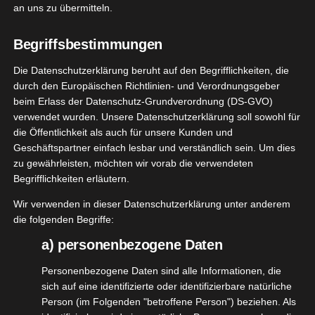
zweiten Bild erkennen könnt, ist die Farbe definitiv
an uns zu übermitteln.
nichts für meine helle Haut. Natürlich wird der
Begriffsbestimmungen
Bronzer nicht so großzügig aufgetragen, eher als
kleine Highlights. Aber auch da passt dieser
Die Datenschutzerklärung beruht auf den Begrifflichkeiten, die
Farbton einfach nicht zu mir.
durch den Europäischen Richtlinien- und Verordnungsgeber
beim Erlass der Datenschutz-Grundverordnung (DS-GVO)
Nichtsdestotrotz möchte ich das getestete Produkt
verwendet wurden. Unsere Datenschutzerklärung soll sowohl für
die Öffentlichkeit als auch für unsere Kunden und
neutral und einfach nach den verschiedensten
Geschäftspartner einfach lesbar und verständlich sein. Um dies
Kriterien bewerten. Der Bronzer soll eine dezente
zu gewährleisten, möchten wir vorab die verwendeten
Tönung erzielen, um eine natürlich wirkende
Begrifflichkeiten erläutern.
Gesichtsbräune zu zaubern. Mit diesem Bronzer
Wir verwenden in dieser Datenschutzerklärung unter anderem
können auch Konturen hervorgehoben und die
die folgenden Begriffe:
Gesichtsform modelliert werden.
a) personenbezogene Daten
Personenbezogene Daten sind alle Informationen, die
sich auf eine identifizierte oder identifizierbare natürliche
Person (im Folgenden "betroffene Person") beziehen. Als