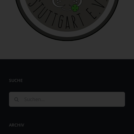
identifizierbar wird eine natürliche Person angesehen, die
direkt oder indirekt, insbesondere mittels Zuordnung zu
einer Kennung wie einem Namen, zu einer Kennnummer,
zu Standortdaten, zu einer Online-Kennung oder zu
einem oder mehreren besonderen Merkmalen, die
Ausdruck der physischen, physiologischen, genetischen,
psychischen, wirtschaftlichen, kulturellen oder sozialen
Identität dieser natürlichen Person sind, identifiziert
werden kann.
b) betroffene Person
Betroffene Person ist jede identifizierte oder
SUCHE
identifizierbare natürliche Person, deren
personenbezogene Daten von dem für die Verarbeitung
Verantwortlichen verarbeitet werden.
Suche
c) Verarbeitung
nach:
Verarbeitung ist jeder mit oder ohne Hilfe automatisierter
Verfahren ausgeführte Vorgang oder jede solche
ARCHIV
Vorgangsreihe im Zusammenhang mit