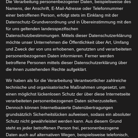
Die Verarbeitung personenbezogener Daten, beispielsweise des
10, 2023
nsfreude
Namens, der Anschrift, E-Mail-Adresse oder Telefonnummer
einer betroffenen Person, erfolgt stets im Einklang mit der
shelfer
Bücher
Datenschutz-Grundverordnung und in Übereinstimmung mit den
Lifestyle
für uns geltenden landesspezifischen
tvorstellungen
Datenschutzbestimmungen. Mittels dieser Datenschutzerklärung
Das Luca Tagebuch Lebensfreude
möchte unser Unternehmen die Öffentlichkeit über Art, Umfang
Oktober 25, 2023
|
Alltagshelfer
,
Bücher
,
Lifestyle
,
und Zweck der von uns erhobenen, genutzten und verarbeiteten
Produktvorstellungen
personenbezogenen Daten informieren. Ferner werden
betroffene Personen mittels dieser Datenschutzerklärung über
Weiterlesen
die ihnen zustehenden Rechte aufgeklärt.
Wir haben als für die Verarbeitung Verantwortlicher zahlreiche
technische und organisatorische Maßnahmen umgesetzt, um
einen möglichst lückenlosen Schutz der über diese Internetseite
verarbeiteten personenbezogenen Daten sicherzustellen.
Dennoch können Internetbasierte Datenübertragungen
grundsätzlich Sicherheitslücken aufweisen, sodass ein absoluter
Schutz nicht gewährleistet werden kann. Aus diesem Grund
steht es jeder betroffenen Person frei, personenbezogene
Daten auch auf alternativen Wegen, beispielsweise telefonisch,