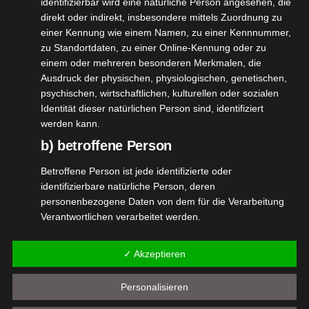
identifizierbar wird eine natürliche Person angesehen, die
direkt oder indirekt, insbesondere mittels Zuordnung zu
einer Kennung wie einem Namen, zu einer Kennnummer,
ee Lauder
zu Standortdaten, zu einer Online-Kennung oder zu
vanced
5
einem oder mehreren besonderen Merkmalen, die
Ausdruck der physischen, physiologischen, genetischen,
e Night
11, 2022
psychischen, wirtschaftlichen, kulturellen oder sozialen
Repair
Identität dieser natürlichen Person sind, identifiziert
y
Haut
Pflege
werden kann.
tvorstellungen
b) betroffene Person
Wellness
Estee Lauder Advanced Eye Night
Betroffene Person ist jede identifizierte oder
Repair
identifizierbare natürliche Person, deren
November 5, 2022
|
Beauty
,
Haut
,
Pflege
,
Produktvorstellungen
,
personenbezogene Daten von dem für die Verarbeitung
Wellness
Verantwortlichen verarbeitet werden.
c) Verarbeitung
Weiterlesen
✓ Akzeptieren
Verarbeitung ist jeder mit oder ohne Hilfe automatisierter
Verfahren ausgeführte Vorgang oder jede solche
Personalisieren
Vorgangsreihe im Zusammenhang mit