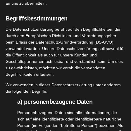
PANORAMA Volume Million Lashes
an uns zu übermitteln.
Januar 10, 2024
|
Beauty
,
Lifestyle
,
Pflege
,
Produktvorstellungen
,
Wellness
Begriffsbestimmungen
Die Datenschutzerklärung beruht auf den Begrifflichkeiten, die
Weiterlesen
durch den Europäischen Richtlinien- und Verordnungsgeber
beim Erlass der Datenschutz-Grundverordnung (DS-GVO)
verwendet wurden. Unsere Datenschutzerklärung soll sowohl für
AFEAS
die Öffentlichkeit als auch für unsere Kunden und
18
Geschäftspartner einfach lesbar und verständlich sein. Um dies
rkosmetik
zu gewährleisten, möchten wir vorab die verwendeten
04, 2023
stpaket
Begrifflichkeiten erläutern.
y
Haut
Pflege
Wir verwenden in dieser Datenschutzerklärung unter anderem
tvorstellungen
die folgenden Begriffe:
gan
Wellness
a) personenbezogene Daten
SAFEAS Naturkosmetik Testpaket
April 18, 2023
|
Beauty
,
Haut
,
Pflege
,
Produktvorstellungen
,
Personenbezogene Daten sind alle Informationen, die
Vegan
,
Wellness
sich auf eine identifizierte oder identifizierbare natürliche
Person (im Folgenden "betroffene Person") beziehen. Als
Weiterlesen