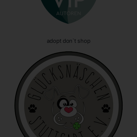
unabhängig davon, ob es sich bei ihr um einen Dritten
handelt oder nicht. Behörden, die im Rahmen eines
bestimmten Untersuchungsauftrags nach dem
Unionsrecht oder dem Recht der Mitgliedstaaten
möglicherweise personenbezogene Daten erhalten,
gelten jedoch nicht als Empfänger.
adopt don`t shop
j) Dritter
Dritter ist eine natürliche oder juristische Person,
Behörde, Einrichtung oder andere Stelle außer der
betroffenen Person, dem Verantwortlichen, dem
Auftragsverarbeiter und den Personen, die unter der
unmittelbaren Verantwortung des Verantwortlichen oder
des Auftragsverarbeiters befugt sind, die
personenbezogenen Daten zu verarbeiten.
k) Einwilligung
Einwilligung ist jede von der betroffenen Person freiwillig
für den bestimmten Fall in informierter Weise und
unmissverständlich abgegebene Willensbekundung in