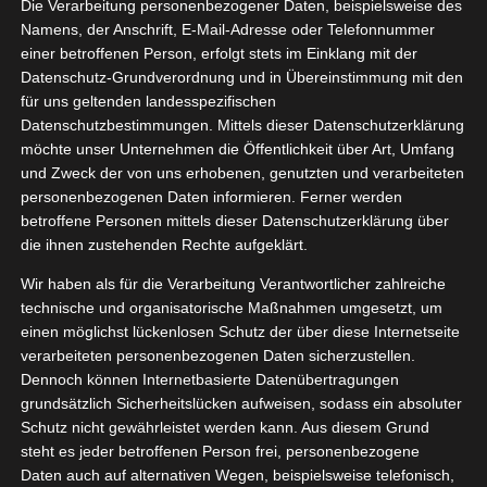
Die Verarbeitung personenbezogener Daten, beispielsweise des
rahlkraft
01, 2025
Namens, der Anschrift, E-Mail-Adresse oder Telefonnummer
Gesundheit
Haut
einer betroffenen Person, erfolgt stets im Einklang mit der
style
Pflege
Datenschutz-Grundverordnung und in Übereinstimmung mit den
tvorstellungen
für uns geltenden landesspezifischen
Wellness
Datenschutzbestimmungen. Mittels dieser Datenschutzerklärung
NIVEA Cellular Team Strahlkraft
möchte unser Unternehmen die Öffentlichkeit über Art, Umfang
Januar 30, 2025
|
Beauty
,
Gesundheit
,
Haut
,
Lifestyle
,
Pflege
,
und Zweck der von uns erhobenen, genutzten und verarbeiteten
Produktvorstellungen
,
Wellness
personenbezogenen Daten informieren. Ferner werden
betroffene Personen mittels dieser Datenschutzerklärung über
Weiterlesen
die ihnen zustehenden Rechte aufgeklärt.
Wir haben als für die Verarbeitung Verantwortlicher zahlreiche
technische und organisatorische Maßnahmen umgesetzt, um
NORAMA
einen möglichst lückenlosen Schutz der über diese Internetseite
10
olume
verarbeiteten personenbezogenen Daten sicherzustellen.
Dennoch können Internetbasierte Datenübertragungen
01, 2024
ion Lashes
grundsätzlich Sicherheitslücken aufweisen, sodass ein absoluter
Lifestyle
Pflege
Schutz nicht gewährleistet werden kann. Aus diesem Grund
tvorstellungen
steht es jeder betroffenen Person frei, personenbezogene
Wellness
Daten auch auf alternativen Wegen, beispielsweise telefonisch,