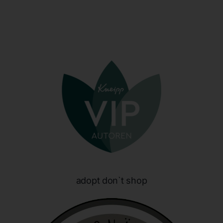
identifizierbar wird eine natürliche Person angesehen, die
direkt oder indirekt, insbesondere mittels Zuordnung zu
einer Kennung wie einem Namen, zu einer Kennnummer,
zu Standortdaten, zu einer Online-Kennung oder zu
einem oder mehreren besonderen Merkmalen, die
Ausdruck der physischen, physiologischen, genetischen,
psychischen, wirtschaftlichen, kulturellen oder sozialen
Identität dieser natürlichen Person sind, identifiziert
werden kann.
b) betroffene Person
Betroffene Person ist jede identifizierte oder
identifizierbare natürliche Person, deren
personenbezogene Daten von dem für die Verarbeitung
Verantwortlichen verarbeitet werden.
c) Verarbeitung
adopt don`t shop
Verarbeitung ist jeder mit oder ohne Hilfe automatisierter
Verfahren ausgeführte Vorgang oder jede solche
Vorgangsreihe im Zusammenhang mit