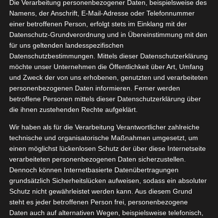
Die Verarbeitung personenbezogener Daten, beispielsweise des
03, 2022
lants Test
Namens, der Anschrift, E-Mail-Adresse oder Telefonnummer
einer betroffenen Person, erfolgt stets im Einklang mit der
Deko
Datenschutz-Grundverordnung und in Übereinstimmung mit den
tvorstellungen
für uns geltenden landesspezifischen
Datenschutzbestimmungen. Mittels dieser Datenschutzerklärung
Luftikus Airplants Test
möchte unser Unternehmen die Öffentlichkeit über Art, Umfang
März 21, 2022
|
Deko
,
Produktvorstellungen
und Zweck der von uns erhobenen, genutzten und verarbeiteten
personenbezogenen Daten informieren. Ferner werden
Weiterlesen
betroffene Personen mittels dieser Datenschutzerklärung über
die ihnen zustehenden Rechte aufgeklärt.
Wir haben als für die Verarbeitung Verantwortlicher zahlreiche
technische und organisatorische Maßnahmen umgesetzt, um
28
m walls
einen möglichst lückenlosen Schutz der über diese Internetseite
verarbeiteten personenbezogenen Daten sicherzustellen.
02, 2022
Test
Dennoch können Internetbasierte Datenübertragungen
Deko
grundsätzlich Sicherheitslücken aufweisen, sodass ein absoluter
tvorstellungen
Schutz nicht gewährleistet werden kann. Aus diesem Grund
steht es jeder betroffenen Person frei, personenbezogene
Daten auch auf alternativen Wegen, beispielsweise telefonisch,
fam walls Test