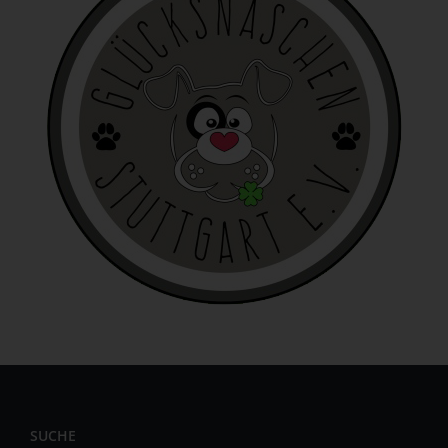
personenbezogenen Daten wie das Erheben, das
Erfassen, die Organisation, das Ordnen, die Speicherung,
die Anpassung oder Veränderung, das Auslesen, das
Abfragen, die Verwendung, die Offenlegung durch
Übermittlung, Verbreitung oder eine andere Form der
Bereitstellung, den Abgleich oder die Verknüpfung, die
Einschränkung, das Löschen oder die Vernichtung.
d) Einschränkung der Verarbeitung
Einschränkung der Verarbeitung ist die Markierung
gespeicherter personenbezogener Daten mit dem Ziel,
ihre künftige Verarbeitung einzuschränken.
e) Profiling
Profiling ist jede Art der automatisierten Verarbeitung
personenbezogener Daten, die darin besteht, dass diese
personenbezogenen Daten verwendet werden, um
bestimmte persönliche Aspekte, die sich auf eine
natürliche Person beziehen, zu bewerten, insbesondere,
um Aspekte bezüglich Arbeitsleistung, wirtschaftlicher
SUCHE
Lage, Gesundheit, persönlicher Vorlieben, Interessen,