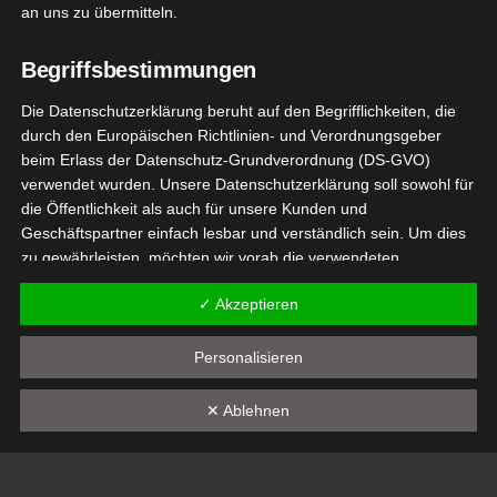
an uns zu übermitteln.
Februar 28, 2022
|
Deko
,
Produktvorstellungen
Begriffsbestimmungen
Weiterlesen
Die Datenschutzerklärung beruht auf den Begrifflichkeiten, die
durch den Europäischen Richtlinien- und Verordnungsgeber
beim Erlass der Datenschutz-Grundverordnung (DS-GVO)
stStars
10
verwendet wurden. Unsere Datenschutzerklärung soll sowohl für
 & Glitter
die Öffentlichkeit als auch für unsere Kunden und
12, 2021
Geschäftspartner einfach lesbar und verständlich sein. Um dies
Stern
zu gewährleisten, möchten wir vorab die verwendeten
Deko
Begrifflichkeiten erläutern.
tvorstellungen
✓ Akzeptieren
Wir verwenden in dieser Datenschutzerklärung unter anderem
JustStars Gold & Glitter Stern
die folgenden Begriffe:
Personalisieren
Dezember 10, 2021
|
Deko
,
Produktvorstellungen
a) personenbezogene Daten
✕ Ablehnen
Weiterlesen
Personenbezogene Daten sind alle Informationen, die
sich auf eine identifizierte oder identifizierbare natürliche
Person (im Folgenden "betroffene Person") beziehen. Als