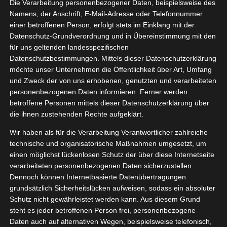
Die Verarbeitung personenbezogener Daten, beispielsweise des
Namens, der Anschrift, E-Mail-Adresse oder Telefonnummer
einer betroffenen Person, erfolgt stets im Einklang mit der
Datenschutz-Grundverordnung und in Übereinstimmung mit den
Zeige
für uns geltenden landesspezifischen
grösseres
Datenschutzbestimmungen. Mittels dieser Datenschutzerklärung
Bild
möchte unser Unternehmen die Öffentlichkeit über Art, Umfang
und Zweck der von uns erhobenen, genutzten und verarbeiteten
personenbezogenen Daten informieren. Ferner werden
betroffene Personen mittels dieser Datenschutzerklärung über
die ihnen zustehenden Rechte aufgeklärt.
Wir haben als für die Verarbeitung Verantwortlicher zahlreiche
technische und organisatorische Maßnahmen umgesetzt, um
einen möglichst lückenlosen Schutz der über diese Internetseite
[WERBUNG] fam walls Test –
verarbeiteten personenbezogenen Daten sicherzustellen.
Dennoch können Internetbasierte Datenübertragungen
Ich liebe zeitlose und stilvolle Dekorationen, dazu
grundsätzlich Sicherheitslücken aufweisen, sodass ein absoluter
Schutz nicht gewährleistet werden kann. Aus diesem Grund
bin ich absoluter Familienmensch
steht es jeder betroffenen Person frei, personenbezogene
Daten auch auf alternativen Wegen, beispielsweise telefonisch,