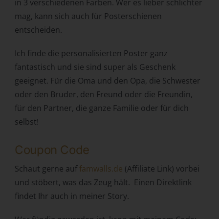
in 3 verschiedenen Farben. Wer es lieber schlichter
Behörde, Einrichtung oder andere Stelle, die allein oder
mag, kann sich auch für Posterschienen
gemeinsam mit anderen über die Zwecke und Mittel der
entscheiden.
Verarbeitung von personenbezogenen Daten entscheidet.
Sind die Zwecke und Mittel dieser Verarbeitung durch das
Ich finde die personalisierten Poster ganz
Unionsrecht oder das Recht der Mitgliedstaaten
vorgegeben, so kann der Verantwortliche
fantastisch und sie sind super als Geschenk
beziehungsweise können die bestimmten Kriterien seiner
geeignet. Für die Oma und den Opa, die Schwester
Benennung nach dem Unionsrecht oder dem Recht der
oder den Bruder, den Freund oder die Freundin,
Mitgliedstaaten vorgesehen werden.
für den Partner, die ganze Familie oder für dich
h) Auftragsverarbeiter
selbst!
Auftragsverarbeiter ist eine natürliche oder juristische
Person, Behörde, Einrichtung oder andere Stelle, die
Coupon Code
personenbezogene Daten im Auftrag des
Verantwortlichen verarbeitet.
Schaut gerne auf
famwalls.de
(Affiliate Link) vorbei
i) Empfänger
und stöbert, was das Zeug hält. Einen Direktlink
findet Ihr auch in meiner Story.
Empfänger ist eine natürliche oder juristische Person,
Behörde, Einrichtung oder andere Stelle, der
personenbezogene Daten offengelegt werden,