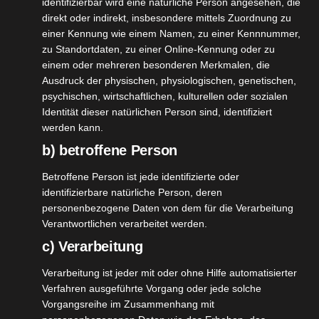
identifizierbar wird eine natürliche Person angesehen, die
direkt oder indirekt, insbesondere mittels Zuordnung zu
einer Kennung wie einem Namen, zu einer Kennnummer,
Dort findet Ihr eine große Auswahl an Postern in
zu Standortdaten, zu einer Online-Kennung oder zu
einem oder mehreren besonderen Merkmalen, die
verschiedenen Größen, die Ihr ganz individuell
Ausdruck der physischen, physiologischen, genetischen,
gestalten könnt. Das Poster ist in einer wirklich
psychischen, wirtschaftlichen, kulturellen oder sozialen
tollen Qualität und auf schön dickem Papier
Identität dieser natürlichen Person sind, identifiziert
gedruckt. Ihr habt immens viele gestalterische
werden kann.
Möglichkeiten Eure Poster zu kreieren, z.B. auch
b) betroffene Person
mit eigenem Foto. Wer sich unsicher ist, kann sich
Betroffene Person ist jede identifizierte oder
natürlich auch inspirieren lassen oder über den
identifizierbare natürliche Person, deren
Livechat Fragen stellen, die schnell beantwortet
personenbezogene Daten von dem für die Verarbeitung
Verantwortlichen verarbeitet werden.
werden.
c) Verarbeitung
Verarbeitung ist jeder mit oder ohne Hilfe automatisierter
Verfahren ausgeführte Vorgang oder jede solche
Vorgangsreihe im Zusammenhang mit