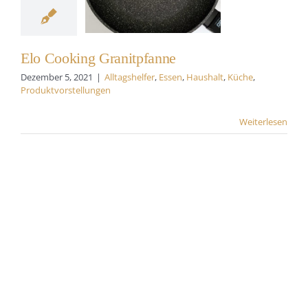
shalt
Küche
tvorstellungen
Elo Cooking Granitpfanne
Dezember 5, 2021
|
Alltagshelfer
,
Essen
,
Haushalt
,
Küche
,
Produktvorstellungen
Weiterlesen