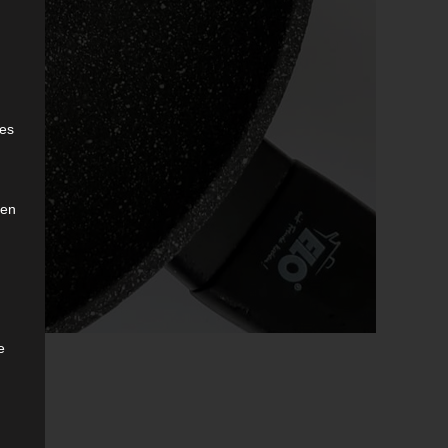
e
ies
den
e