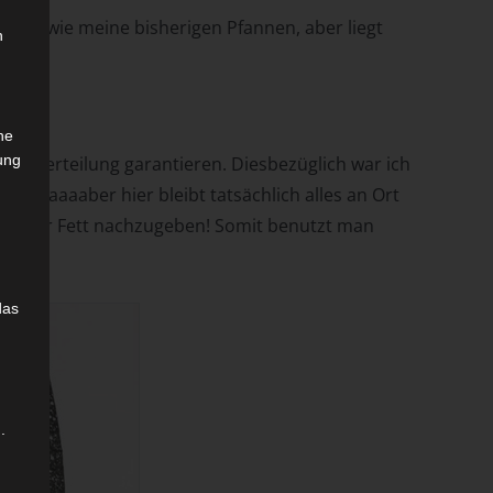
mehr, wie meine bisherigen Pfannen, aber liegt
n
che
ung
e Fettverteilung garantieren. Diesbezüglich war ich
cht. Aaaaaber hier bleibt tatsächlich alles an Ort
ird, mehr Fett nachzugeben! Somit benutzt man
das
.