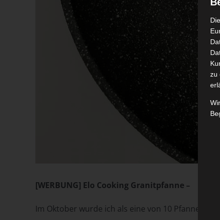
B
Die
Eu
Da
Dat
Ku
zu 
erl
Wi
Beg
[WERBUNG] Elo Cooking Granitpfanne –
Im Oktober wurde ich als eine von 10 Pfannentes