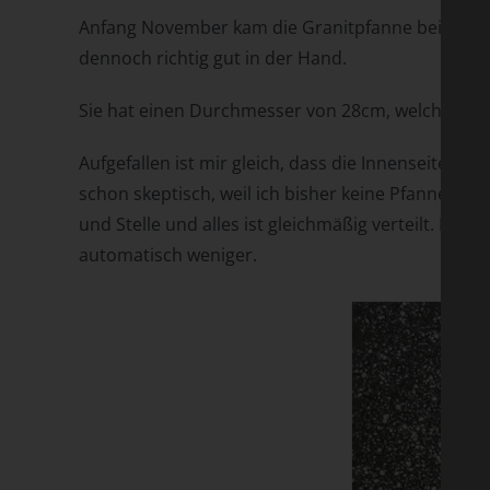
Anfang November kam die Granitpfanne bei mir an 
dennoch richtig gut in der Hand.
Sie hat einen Durchmesser von 28cm, welche ich
Aufgefallen ist mir gleich, dass die Innenseite an
schon skeptisch, weil ich bisher keine Pfanne hatte
und Stelle und alles ist gleichmäßig verteilt. Da
automatisch weniger.