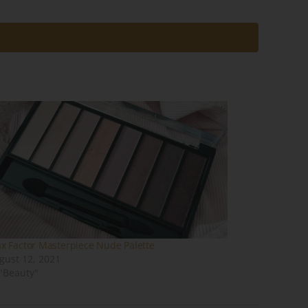
em
n
ung
des
x Factor Masterpiece Nude Palette
gust 12, 2021
 "Beauty"