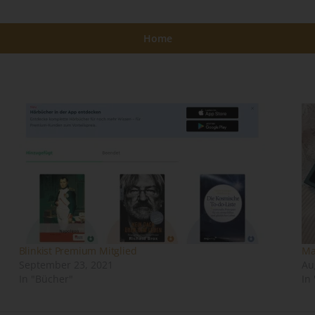
Daten im Auftrag des Verantwortlichen verarbeitet.
i) Empfänger
Home
Empfänger ist eine natürliche oder juristische Person, Behörde,
Einrichtung oder andere Stelle, der personenbezogene Daten
offengelegt werden, unabhängig davon, ob es sich bei ihr um einen
Dritten handelt oder nicht. Behörden, die im Rahmen eines
bestimmten Untersuchungsauftrags nach dem Unionsrecht oder d
Recht der Mitgliedstaaten möglicherweise personenbezogene Date
erhalten, gelten jedoch nicht als Empfänger.
j) Dritter
Dritter ist eine natürliche oder juristische Person, Behörde, Einricht
oder andere Stelle außer der betroffenen Person, dem
Verantwortlichen, dem Auftragsverarbeiter und den Personen, die
unter der unmittelbaren Verantwortung des Verantwortlichen oder 
Blinkist Premium Mitglied
Ma
Auftragsverarbeiters befugt sind, die personenbezogenen Daten zu
September 23, 2021
Au
verarbeiten.
In "Bücher"
In
k) Einwilligung