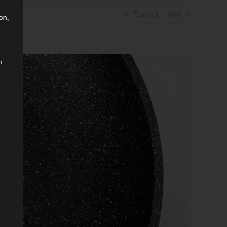
Zurück
Vor
on,
n