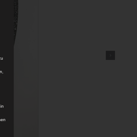
zu
n,
in
hen