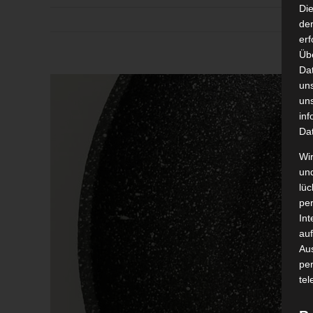
Di
der
erf
Üb
Da
Zeige
un
grösseres
un
inf
Bild
Da
Wir
un
lüc
pe
Int
auf
Aus
pe
tel