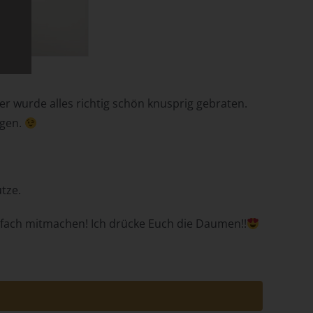
her wurde alles richtig schön knusprig gebraten.
egen.
e
.
cht
tze.
einfach mitmachen! Ich drücke Euch die Daumen!!