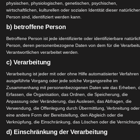
physischen, physiologischen, genetischen, psychischen,
und mir fiel sofort das Gewicht auf. Sie wiegt zwar schon 
wirtschaftlichen, kulturellen oder sozialen Identität dieser natürliche
Person sind, identifiziert werden kann.
b) betroffene Person
 für den normalen Gebrauch am besten finde.
Betroffene Person ist jede identifizierte oder identifizierbare natürli
Person, deren personenbezogene Daten von dem für die Verarbeit
gerauht ist. Das soll wohl besonders schnelles Braten und di
Verantwortlichen verarbeitet werden.
, wo sich das Fett nicht selbstständig seine Lieblingsecke su
c) Verarbeitung
s ist mega gut, weil man auch nicht in Versuchung geführt w
Verarbeitung ist jeder mit oder ohne Hilfe automatisierter Verfahren
ausgeführte Vorgang oder jede solche Vorgangsreihe im
Zusammenhang mit personenbezogenen Daten wie das Erheben, 
Erfassen, die Organisation, das Ordnen, die Speicherung, die
Anpassung oder Veränderung, das Auslesen, das Abfragen, die
Verwendung, die Offenlegung durch Übermittlung, Verbreitung oder
eine andere Form der Bereitstellung, den Abgleich oder die
Verknüpfung, die Einschränkung, das Löschen oder die Vernichtung
d) Einschränkung der Verarbeitung