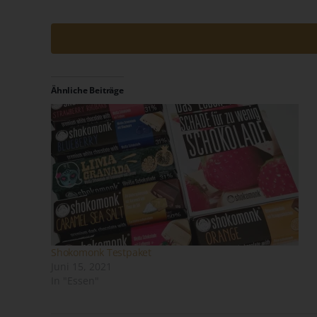
Ähnliche Beiträge
Shokomonk Testpaket
Juni 15, 2021
In "Essen"