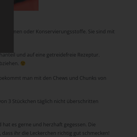
e, Aromen oder Konservierungsstoffe. Sie sind mit
nteil und auf eine getreidefreie Rezeptur.
e
abziehen.
.
as bekommt man mit den Chews und Chunks von
cht
on 3 Stückchen täglich nicht überschritten
 hat es gerne und herzhaft gegessen. Die
 dass ihr die Leckerchen richtig gut schmecken!