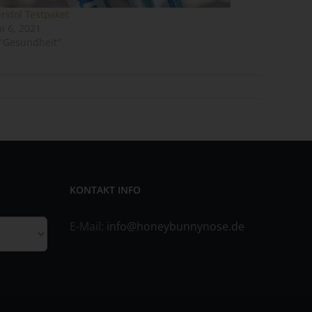
ridol Testpaket
ni 6, 2021
 "Gesundheit"
ene
n
ze
KONTAKT INFO
E-Mail:
info@honeybunnynose.de