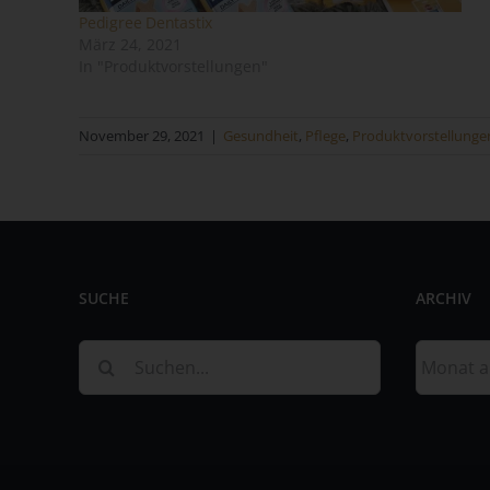
Pedigree Dentastix
März 24, 2021
In "Produktvorstellungen"
November 29, 2021
|
Gesundheit
,
Pflege
,
Produktvorstellunge
Na
Ve
Ver
de
SUCHE
ARCHIV
un
Sa
Suche
Archiv
nach:
Fi
73
Te