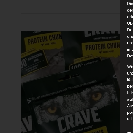
Di
der
erf
Üb
Da
Zeige
un
grösseres
un
inf
Bild
Da
Wir
un
lüc
pe
Int
auf
Aus
pe
tel