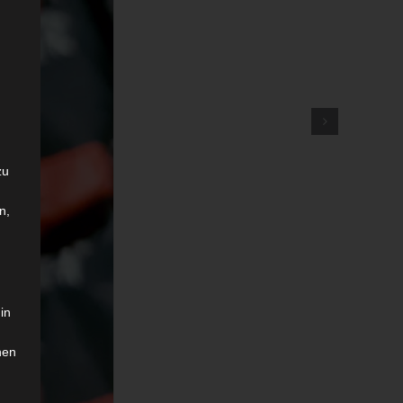
zu
n,
in
hen