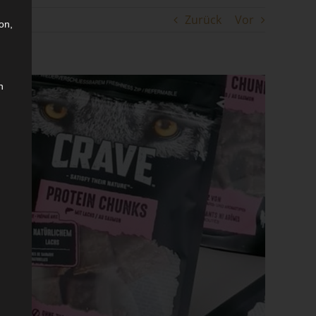
Zurück
Vor
on,
n