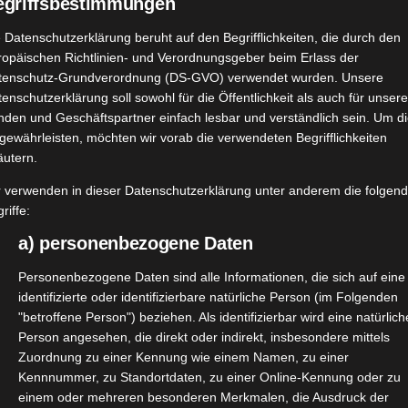
egriffsbestimmungen
 Datenschutzerklärung beruht auf den Begrifflichkeiten, die durch den
ropäischen Richtlinien- und Verordnungsgeber beim Erlass der
tenschutz-Grundverordnung (DS-GVO) verwendet wurden. Unsere
enschutzerklärung soll sowohl für die Öffentlichkeit als auch für unser
nden und Geschäftspartner einfach lesbar und verständlich sein. Um d
gewährleisten, möchten wir vorab die verwendeten Begrifflichkeiten
äutern.
r verwenden in dieser Datenschutzerklärung unter anderem die folgen
riffe:
a) personenbezogene Daten
Personenbezogene Daten sind alle Informationen, die sich auf eine
identifizierte oder identifizierbare natürliche Person (im Folgenden
"betroffene Person") beziehen. Als identifizierbar wird eine natürlich
Person angesehen, die direkt oder indirekt, insbesondere mittels
Zuordnung zu einer Kennung wie einem Namen, zu einer
Kennnummer, zu Standortdaten, zu einer Online-Kennung oder zu
s Testpaket von
@trnd_dach
und
@crave_deutschland
die T
einem oder mehreren besonderen Merkmalen, die Ausdruck der