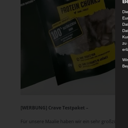
B
Die
Eu
Da
Dat
Ku
zu 
erl
Wi
Beg
[WERBUNG] Crave Testpaket –
Für unsere Maalie haben wir ein sehr großzügige