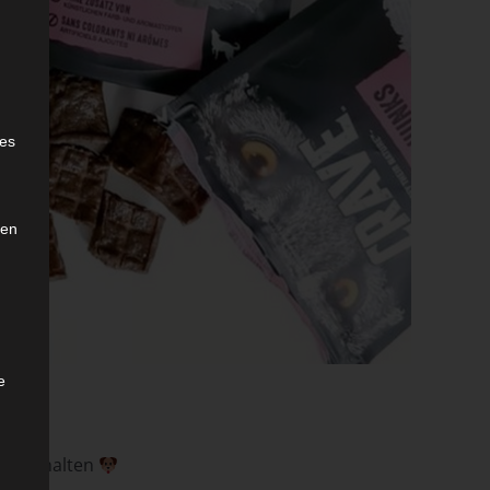
e
ies
den
e
age erhalten