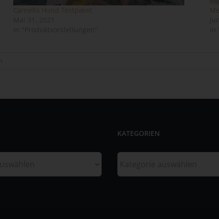
Einwilligung ist jede von der betroffenen Person freiwillig für den
Carnello Hund Testpaket
Me
bestimmten Fall in informierter Weise und unmissverständlich
Mai 31, 2021
Ju
abgegebene Willensbekundung in Form einer Erklärung oder einer
In "Produktvorstellungen"
In
sonstigen eindeutigen bestätigenden Handlung, mit der die betroff
Person zu verstehen gibt, dass sie mit der Verarbeitung der sie
betreffenden personenbezogenen Daten einverstanden ist.
n
me und Anschrift des für die Verarbeitung
rantwortlichen
antwortlicher im Sinne der Datenschutz-Grundverordnung, sonstiger i
n Mitgliedstaaten der Europäischen Union geltenden Datenschutzgeset
KATEGORIEN
d anderer Bestimmungen mit datenschutzrechtlichem Charakter ist:
ndra Kunz
Kategorien
scherstraße 11
061 Ebersbach an der Fils - Deutschland
lefon: 071634071545