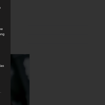
n
che
ung
das
.