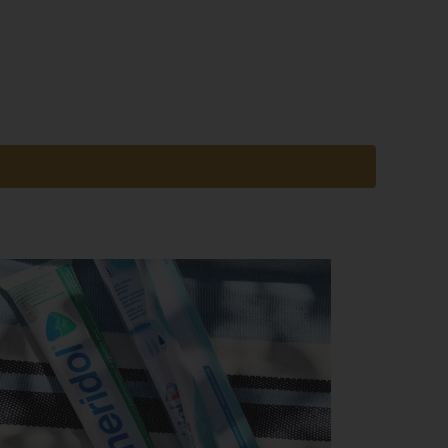
em
n
ung
des