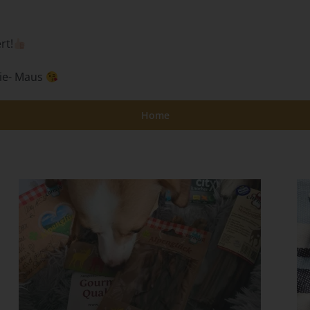
Daten im Auftrag des Verantwortlichen verarbeitet.
i) Empfänger
rt!
Empfänger ist eine natürliche oder juristische Person, Behörde,
Einrichtung oder andere Stelle, der personenbezogene Daten
lie- Maus
offengelegt werden, unabhängig davon, ob es sich bei ihr um einen
Dritten handelt oder nicht. Behörden, die im Rahmen eines
Home
bestimmten Untersuchungsauftrags nach dem Unionsrecht oder d
Recht der Mitgliedstaaten möglicherweise personenbezogene Date
erhalten, gelten jedoch nicht als Empfänger.
j) Dritter
Dritter ist eine natürliche oder juristische Person, Behörde, Einricht
oder andere Stelle außer der betroffenen Person, dem
Verantwortlichen, dem Auftragsverarbeiter und den Personen, die
unter der unmittelbaren Verantwortung des Verantwortlichen oder 
Auftragsverarbeiters befugt sind, die personenbezogenen Daten zu
verarbeiten.
k) Einwilligung