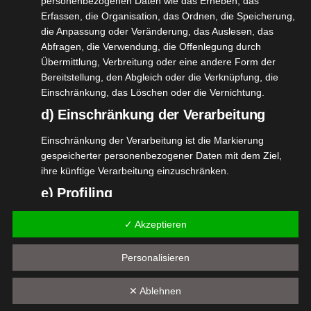
personenbezogenen Daten wie das Erheben, das
findet sich sehr viel in tierischen Produkten,
Erfassen, die Organisation, das Ordnen, die Speicherung,
hauptsächlich in Fisch. Wer diese nicht gerne
die Anpassung oder Veränderung, das Auslesen, das
ißt, für den sind diese Kapseln eine sehr gute
Abfragen, die Verwendung, die Offenlegung durch
Übermittlung, Verbreitung oder eine andere Form der
Alternative. Omega3 ist wichtig für unser
Bereitstellung, den Abgleich oder die Verknüpfung, die
Immunsystem, wie auch für eine normale
Einschränkung, das Löschen oder die Vernichtung.
Gehirnfunktion, eine normale Sehkraft und
d) Einschränkung der Verarbeitung
einen normalen Blutdruck.
Einschränkung der Verarbeitung ist die Markierung
Bio Wilde Heidelbeere Pulver
gespeicherter personenbezogener Daten mit dem Ziel,
ihre künftige Verarbeitung einzuschränken.
Füllmenge sind hier 100g. Hierfür werden
e) Profiling
100% reife, handgepflückte Heidelbeeren
gefriergetrocknet und schonend gemahlen.
Profiling ist jede Art der automatisierten Verarbeitung
✓ Akzeptieren
personenbezogener Daten, die darin besteht, dass diese
Das Pulver hat eine sehr intensive violette
personenbezogenen Daten verwendet werden, um
Farbe und verwandelt deinen Smoothie, Saft
Personalisieren
bestimmte persönliche Aspekte, die sich auf eine
oder das Müsli in ein noch wertvolleres
natürliche Person beziehen, zu bewerten, insbesondere,
✕ Ablehnen
Lebensmittel. Hierfür werden 1-2 Teelöffel
um Aspekte bezüglich Arbeitsleistung, wirtschaftlicher
Lage, Gesundheit, persönlicher Vorlieben, Interessen,