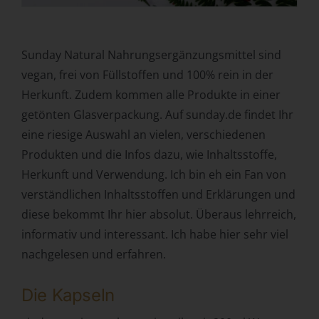
Behörde, Einrichtung oder andere Stelle, die allein oder
gemeinsam mit anderen über die Zwecke und Mittel der
Verarbeitung von personenbezogenen Daten entscheidet.
Sunday Natural Nahrungsergänzungsmittel sind
Sind die Zwecke und Mittel dieser Verarbeitung durch das
vegan, frei von Füllstoffen und 100% rein in der
Unionsrecht oder das Recht der Mitgliedstaaten
Herkunft. Zudem kommen alle Produkte in einer
vorgegeben, so kann der Verantwortliche
beziehungsweise können die bestimmten Kriterien seiner
getönten Glasverpackung. Auf sunday.de findet Ihr
Benennung nach dem Unionsrecht oder dem Recht der
eine riesige Auswahl an vielen, verschiedenen
Mitgliedstaaten vorgesehen werden.
Produkten und die Infos dazu, wie Inhaltsstoffe,
h) Auftragsverarbeiter
Herkunft und Verwendung. Ich bin eh ein Fan von
Auftragsverarbeiter ist eine natürliche oder juristische
verständlichen Inhaltsstoffen und Erklärungen und
Person, Behörde, Einrichtung oder andere Stelle, die
diese bekommt Ihr hier absolut. Überaus lehrreich,
personenbezogene Daten im Auftrag des
informativ und interessant. Ich habe hier sehr viel
Verantwortlichen verarbeitet.
nachgelesen und erfahren.
i) Empfänger
Empfänger ist eine natürliche oder juristische Person,
Die Kapseln
Behörde, Einrichtung oder andere Stelle, der
personenbezogene Daten offengelegt werden,