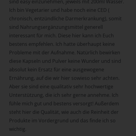
sind easy einzunehmen, jeweils mit 200ml Wasser.
unabhängig davon, ob es sich bei ihr um einen Dritten
Ich bin Vegetarier und habe noch eine CED (
handelt oder nicht. Behörden, die im Rahmen eines
chronisch, entzündliche Darmerkrankung), somit
bestimmten Untersuchungsauftrags nach dem
Unionsrecht oder dem Recht der Mitgliedstaaten
sind Nahrungsergänzungsmittel generell
möglicherweise personenbezogene Daten erhalten,
interessant für mich. Diese hier kann ich Euch
gelten jedoch nicht als Empfänger.
bestens empfehlen. Ich hatte überhaupt keine
j) Dritter
Probleme mit der Aufnahme. Natürlich bewirken
Dritter ist eine natürliche oder juristische Person,
diese Kapseln und Pulver keine Wunder und sind
Behörde, Einrichtung oder andere Stelle außer der
absolut kein Ersatz für eine ausgewogene
betroffenen Person, dem Verantwortlichen, dem
Ernährung, auf die wir hier sowieso sehr achten.
Auftragsverarbeiter und den Personen, die unter der
Aber sie sind eine qualitativ sehr hochwertige
unmittelbaren Verantwortung des Verantwortlichen oder
des Auftragsverarbeiters befugt sind, die
Unterstützung, die ich sehr gerne annehme. Ich
personenbezogenen Daten zu verarbeiten.
fühle mich gut und bestens versorgt! Außerdem
k) Einwilligung
steht hier die Qualität, wie auch die Reinheit der
Produkte im Vordergrund und das finde ich so
Einwilligung ist jede von der betroffenen Person freiwillig
für den bestimmten Fall in informierter Weise und
wichtig.
unmissverständlich abgegebene Willensbekundung in