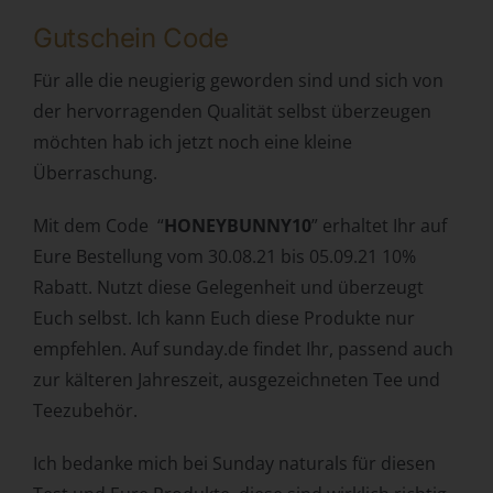
Form einer Erklärung oder einer sonstigen eindeutigen
Gutschein Code
bestätigenden Handlung, mit der die betroffene Person zu
verstehen gibt, dass sie mit der Verarbeitung der sie
Für alle die neugierig geworden sind und sich von
betreffenden personenbezogenen Daten einverstanden
der hervorragenden Qualität selbst überzeugen
ist.
möchten hab ich jetzt noch eine kleine
Überraschung.
Name und Anschrift des für die
Verarbeitung Verantwortlichen
Mit dem Code “
HONEYBUNNY10
” erhaltet Ihr auf
Verantwortlicher im Sinne der Datenschutz-Grundverordnung,
Eure Bestellung vom 30.08.21 bis 05.09.21 10%
sonstiger in den Mitgliedstaaten der Europäischen Union
Rabatt. Nutzt diese Gelegenheit und überzeugt
geltenden Datenschutzgesetze und anderer Bestimmungen mit
Euch selbst. Ich kann Euch diese Produkte nur
datenschutzrechtlichem Charakter ist:
empfehlen. Auf sunday.de findet Ihr, passend auch
Sandra Kunz
zur kälteren Jahreszeit, ausgezeichneten Tee und
Fischerstraße 11
Teezubehör.
73061 Ebersbach an der Fils - Deutschland
Ich bedanke mich bei Sunday naturals für diesen
Telefon: 071634071545