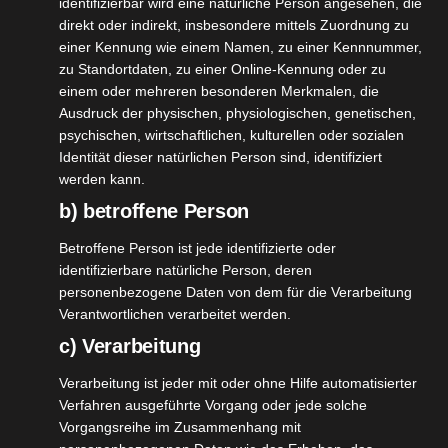
identifizierbar wird eine natürliche Person angesehen, die
Vitamine, Mineralstoffe & Spurenelemente. In
direkt oder indirekt, insbesondere mittels Zuordnung zu
der Dose befinden sich 120 Kapseln. Täglich
einer Kennung wie einem Namen, zu einer Kennnummer,
zu Standortdaten, zu einer Online-Kennung oder zu
können bis zu 8 Kapseln eingenommen
einem oder mehreren besonderen Merkmalen, die
werden. Ich habe mit 2 Kapseln tgl.
Ausdruck der physischen, physiologischen, genetischen,
angefangen und bin jetzt bei 4. Für mich
psychischen, wirtschaftlichen, kulturellen oder sozialen
reicht das, jeder sollte hier seine eigene
Identität dieser natürlichen Person sind, identifiziert
werden kann.
gewünschte Menge finden. Hier sind so viele
hochwertige Elemente eingebunden, fast
b) betroffene Person
schon unglaublich, z. B. Eisen, Selen, Zink,
Betroffene Person ist jede identifizierte oder
Q10, Vitamin B2, B6, B9, B12, Vitamin C und D
identifizierbare natürliche Person, deren
und vieles mehr. Gerade für Vegetarier oder
personenbezogene Daten von dem für die Verarbeitung
Verantwortlichen verarbeitet werden.
Veganer sehr gut.
c) Verarbeitung
Omega3 Kapseln
Verarbeitung ist jeder mit oder ohne Hilfe automatisierter
120 Kapseln sind in dieser machen, tägliche
Verfahren ausgeführte Vorgang oder jede solche
Vorgangsreihe im Zusammenhang mit
Einnahme ist hier nur 1 Kapsel. Omega 3