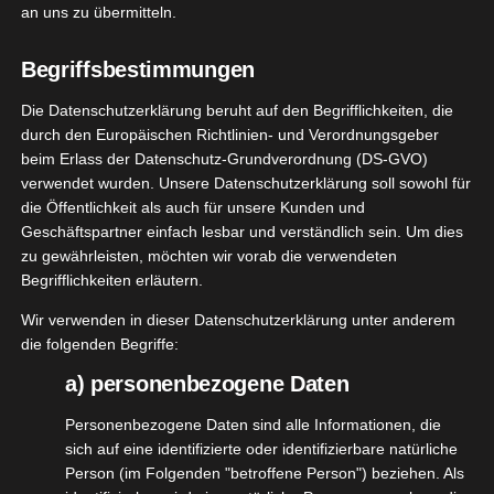
an uns zu übermitteln.
[WERBUNG] Sunday Natural
Begriffsbestimmungen
Nahrungsergänzungsmittel –
Die Datenschutzerklärung beruht auf den Begrifflichkeiten, die
Sunday Natural ist die Anlaufstellen, wenn es um
durch den Europäischen Richtlinien- und Verordnungsgeber
beim Erlass der Datenschutz-Grundverordnung (DS-GVO)
qualitativ hochwertige Nahrungsergänzungsmittel
verwendet wurden. Unsere Datenschutzerklärung soll sowohl für
geht. Ich hatte das Glück und habe Anfang August
die Öffentlichkeit als auch für unsere Kunden und
ein wirklich tolles Paket erhalten, dass ich die
Geschäftspartner einfach lesbar und verständlich sein. Um dies
letzten Wochen ausgiebig getestet habe.
zu gewährleisten, möchten wir vorab die verwendeten
Begrifflichkeiten erläutern.
Ich stell Euch diese 3 Sunday
Wir verwenden in dieser Datenschutzerklärung unter anderem
die folgenden Begriffe:
Natural Nahrungsergänzungsmittel
vor
a) personenbezogene Daten
Personenbezogene Daten sind alle Informationen, die
Phytocleanse Essentials Plus
sich auf eine identifizierte oder identifizierbare natürliche
Person (im Folgenden "betroffene Person") beziehen. Als
40 ausgewählte Antioxidantien, Vitalstoffe,