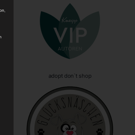
on,
n
sen
adopt don`t shop