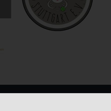
e
ies
sen
den
e
KONTAKT INFO