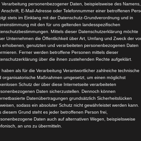
e Verarbeitung personenbezogener Daten, beispielsweise des Namens,
GLOSS BOSS von Clean Gang
 Anschrift, E-Mail-Adresse oder Telefonnummer einer betroffenen Pers
Mai 6, 2023
|
Haushalt
,
Produktvorstellungen
,
Reinigung
,
Vegan
olgt stets im Einklang mit der Datenschutz-Grundverordnung und in
ereinstimmung mit den für uns geltenden landesspezifischen
tenschutzbestimmungen. Mittels dieser Datenschutzerklärung möchte
ser Unternehmen die Öffentlichkeit über Art, Umfang und Zweck der vo
s erhobenen, genutzten und verarbeiteten personenbezogenen Daten
ormieren. Ferner werden betroffene Personen mittels dieser
tenschutzerklärung über die ihnen zustehenden Rechte aufgeklärt.
 haben als für die Verarbeitung Verantwortlicher zahlreiche technische
Weiterle
d organisatorische Maßnahmen umgesetzt, um einen möglichst
kenlosen Schutz der über diese Internetseite verarbeiteten
rsonenbezogenen Daten sicherzustellen. Dennoch können
ernetbasierte Datenübertragungen grundsätzlich Sicherheitslücken
Holste Kaiser Natron
weisen, sodass ein absoluter Schutz nicht gewährleistet werden kann.
März 10, 2021
|
Produktvorstellungen
,
Reinigung
 diesem Grund steht es jeder betroffenen Person frei,
rsonenbezogene Daten auch auf alternativen Wegen, beispielsweise
efonisch, an uns zu übermitteln.