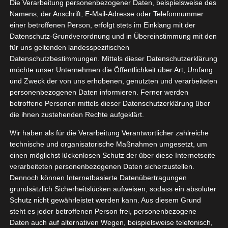
 Lattafa
Die Verarbeitung personenbezogener Daten, beispielsweise des
08, 2025
Namens, der Anschrift, E-Mail-Adresse oder Telefonnummer
Beauty
Düfte
einer betroffenen Person, erfolgt stets im Einklang mit der
Lifestyle
Pflege
Datenschutz-Grundverordnung und in Übereinstimmung mit den
tvorstellungen
für uns geltenden landesspezifischen
Datenschutzbestimmungen. Mittels dieser Datenschutzerklärung
FIRE ON ICE von Lattafa
möchte unser Unternehmen die Öffentlichkeit über Art, Umfang
August 14, 2025
|
Bad
,
Beauty
,
Düfte
,
Lattafa
,
Lifestyle
,
Pflege
,
und Zweck der von uns erhobenen, genutzten und verarbeiteten
Produktvorstellungen
personenbezogenen Daten informieren. Ferner werden
betroffene Personen mittels dieser Datenschutzerklärung über
Weiterlesen
die ihnen zustehenden Rechte aufgeklärt.
Wir haben als für die Verarbeitung Verantwortlicher zahlreiche
technische und organisatorische Maßnahmen umgesetzt, um
attafa
einen möglichst lückenlosen Schutz der über diese Internetseite
19
hamrah
verarbeiteten personenbezogenen Daten sicherzustellen.
Dennoch können Internetbasierte Datenübertragungen
05, 2025
arfum
grundsätzlich Sicherheitslücken aufweisen, sodass ein absoluter
Beauty
Düfte
Schutz nicht gewährleistet werden kann. Aus diesem Grund
Lifestyle
Pflege
steht es jeder betroffenen Person frei, personenbezogene
tvorstellungen
Daten auch auf alternativen Wegen, beispielsweise telefonisch,