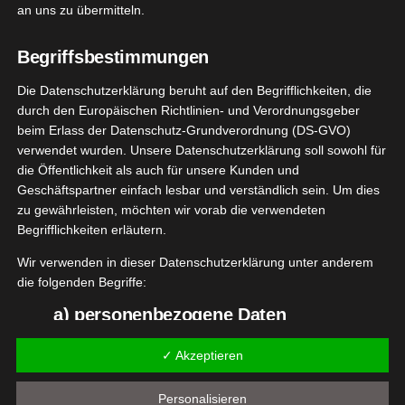
Lattafa Khamrah Parfum
an uns zu übermitteln.
Mai 19, 2025
|
Bad
,
Beauty
,
Düfte
,
Lattafa
,
Lifestyle
,
Pflege
,
Produktvorstellungen
Begriffsbestimmungen
Die Datenschutzerklärung beruht auf den Begrifflichkeiten, die
Weiterlesen
durch den Europäischen Richtlinien- und Verordnungsgeber
beim Erlass der Datenschutz-Grundverordnung (DS-GVO)
verwendet wurden. Unsere Datenschutzerklärung soll sowohl für
die Öffentlichkeit als auch für unsere Kunden und
29
Geschäftspartner einfach lesbar und verständlich sein. Um dies
iper Lane
zu gewährleisten, möchten wir vorab die verwendeten
06, 2022
o Vanilla
Begrifflichkeiten erläutern.
Düfte
Lifestyle
Wir verwenden in dieser Datenschutzerklärung unter anderem
tvorstellungen
die folgenden Begriffe:
a) personenbezogene Daten
Juniper Lane Coco Vanilla
Juni 29, 2022
|
Beauty
,
Düfte
,
Lifestyle
,
Produktvorstellungen
Personenbezogene Daten sind alle Informationen, die
✓ Akzeptieren
sich auf eine identifizierte oder identifizierbare natürliche
Weiterlesen
Person (im Folgenden "betroffene Person") beziehen. Als
Personalisieren