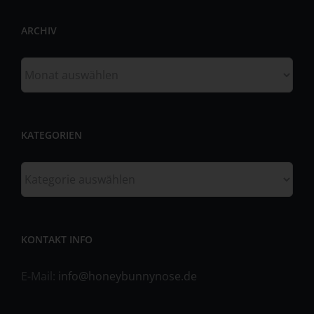
Behörde, Einrichtung oder andere Stelle, die allein oder
ARCHIV
gemeinsam mit anderen über die Zwecke und Mittel der
Verarbeitung von personenbezogenen Daten entscheidet.
Sind die Zwecke und Mittel dieser Verarbeitung durch das
Archiv
Unionsrecht oder das Recht der Mitgliedstaaten
vorgegeben, so kann der Verantwortliche
beziehungsweise können die bestimmten Kriterien seiner
Benennung nach dem Unionsrecht oder dem Recht der
KATEGORIEN
Mitgliedstaaten vorgesehen werden.
h) Auftragsverarbeiter
Kategorien
Auftragsverarbeiter ist eine natürliche oder juristische
Person, Behörde, Einrichtung oder andere Stelle, die
personenbezogene Daten im Auftrag des
Verantwortlichen verarbeitet.
KONTAKT INFO
i) Empfänger
E-Mail:
info@honeybunnynose.de
Empfänger ist eine natürliche oder juristische Person,
Behörde, Einrichtung oder andere Stelle, der
personenbezogene Daten offengelegt werden,