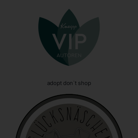
personenbezogenen Daten wie das Erheben, das
Erfassen, die Organisation, das Ordnen, die Speicherung,
die Anpassung oder Veränderung, das Auslesen, das
Abfragen, die Verwendung, die Offenlegung durch
Übermittlung, Verbreitung oder eine andere Form der
Bereitstellung, den Abgleich oder die Verknüpfung, die
Einschränkung, das Löschen oder die Vernichtung.
d) Einschränkung der Verarbeitung
Einschränkung der Verarbeitung ist die Markierung
gespeicherter personenbezogener Daten mit dem Ziel,
ihre künftige Verarbeitung einzuschränken.
adopt don`t shop
e) Profiling
Profiling ist jede Art der automatisierten Verarbeitung
personenbezogener Daten, die darin besteht, dass diese
personenbezogenen Daten verwendet werden, um
bestimmte persönliche Aspekte, die sich auf eine
natürliche Person beziehen, zu bewerten, insbesondere,
um Aspekte bezüglich Arbeitsleistung, wirtschaftlicher
Lage, Gesundheit, persönlicher Vorlieben, Interessen,