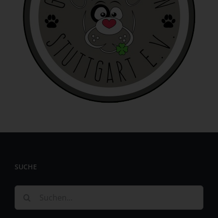
Zuverlässigkeit, Verhalten, Aufenthaltsort oder
Ortswechsel dieser natürlichen Person zu analysieren
oder vorherzusagen.
f) Pseudonymisierung
Pseudonymisierung ist die Verarbeitung
personenbezogener Daten in einer Weise, auf welche die
personenbezogenen Daten ohne Hinzuziehung
zusätzlicher Informationen nicht mehr einer spezifischen
betroffenen Person zugeordnet werden können, sofern
diese zusätzlichen Informationen gesondert aufbewahrt
werden und technischen und organisatorischen
Maßnahmen unterliegen, die gewährleisten, dass die
personenbezogenen Daten nicht einer identifizierten oder
identifizierbaren natürlichen Person zugewiesen werden.
SUCHE
g) Verantwortlicher oder für die
Verarbeitung Verantwortlicher
Suche
nach:
Verantwortlicher oder für die Verarbeitung
Verantwortlicher ist die natürliche oder juristische Person,