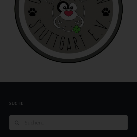
identifizierbar wird eine natürliche Person angesehen, die
direkt oder indirekt, insbesondere mittels Zuordnung zu
einer Kennung wie einem Namen, zu einer Kennnummer,
zu Standortdaten, zu einer Online-Kennung oder zu
einem oder mehreren besonderen Merkmalen, die
Ausdruck der physischen, physiologischen, genetischen,
psychischen, wirtschaftlichen, kulturellen oder sozialen
Identität dieser natürlichen Person sind, identifiziert
werden kann.
b) betroffene Person
Betroffene Person ist jede identifizierte oder
identifizierbare natürliche Person, deren
personenbezogene Daten von dem für die Verarbeitung
Verantwortlichen verarbeitet werden.
SUCHE
c) Verarbeitung
Verarbeitung ist jeder mit oder ohne Hilfe automatisierter
Suche
Verfahren ausgeführte Vorgang oder jede solche
nach:
Vorgangsreihe im Zusammenhang mit