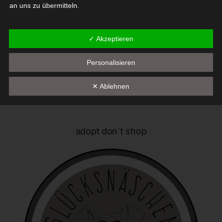
an uns zu übermitteln.
Begriffsbestimmungen
✓ Akzeptieren
Die Datenschutzerklärung beruht auf den Begrifflichkeiten, die
durch den Europäischen Richtlinien- und Verordnungsgeber
Personalisieren
beim Erlass der Datenschutz-Grundverordnung (DS-GVO)
verwendet wurden. Unsere Datenschutzerklärung soll sowohl für
✕ Ablehnen
die Öffentlichkeit als auch für unsere Kunden und
Geschäftspartner einfach lesbar und verständlich sein. Um dies
zu gewährleisten, möchten wir vorab die verwendeten
Begrifflichkeiten erläutern.
adopt don`t shop
Wir verwenden in dieser Datenschutzerklärung unter anderem
die folgenden Begriffe:
a) personenbezogene Daten
Personenbezogene Daten sind alle Informationen, die
sich auf eine identifizierte oder identifizierbare natürliche
Person (im Folgenden "betroffene Person") beziehen. Als