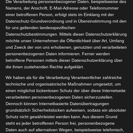
Die Verarbeitung personenbezogener Daten, beispielsweise des
ela Bento
07, 2021
Namens, der Anschrift, E-Mail-Adresse oder Telefonnummer
Lunchbox
einer betroffenen Person, erfolgt stets im Einklang mit der
Datenschutz-Grundverordnung und in Übereinstimmung mit den
adgets & Technik
für uns geltenden landesspezifischen
Haushalt
Datenschutzbestimmungen. Mittels dieser Datenschutzerklärung
tvorstellungen
möchte unser Unternehmen die Öffentlichkeit über Art, Umfang
und Zweck der von uns erhobenen, genutzten und verarbeiteten
personenbezogenen Daten informieren. Ferner werden
Valela Bento Box Lunchbox
betroffene Personen mittels dieser Datenschutzerklärung über
Juli 19, 2021
|
Essen
,
Gadgets & Technik
,
Haushalt
,
die ihnen zustehenden Rechte aufgeklärt.
Produktvorstellungen
Wir haben als für die Verarbeitung Verantwortlicher zahlreiche
technische und organisatorische Maßnahmen umgesetzt, um
Weiterlesen
einen möglichst lückenlosen Schutz der über diese Internetseite
verarbeiteten personenbezogenen Daten sicherzustellen.
Dennoch können Internetbasierte Datenübertragungen
grundsätzlich Sicherheitslücken aufweisen, sodass ein absoluter
Schutz nicht gewährleistet werden kann. Aus diesem Grund
steht es jeder betroffenen Person frei, personenbezogene
Daten auch auf alternativen Wegen, beispielsweise telefonisch,