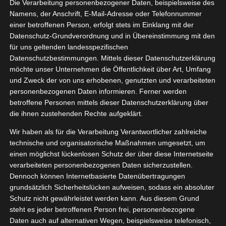
Die Verarbeitung personenbezogener Daten, beispielsweise des
07, 2022
Frühstück
Namens, der Anschrift, E-Mail-Adresse oder Telefonnummer
einer betroffenen Person, erfolgt stets im Einklang mit der
tvorstellungen
Datenschutz-Grundverordnung und in Übereinstimmung mit den
nken
Vegan
für uns geltenden landesspezifischen
egetarisch
Datenschutzbestimmungen. Mittels dieser Datenschutzerklärung
LUVE Natur & Barista Test
möchte unser Unternehmen die Öffentlichkeit über Art, Umfang
Juli 21, 2022
|
Frühstück
,
Produktvorstellungen
,
Trinken
,
Vegan
,
und Zweck der von uns erhobenen, genutzten und verarbeiteten
Vegetarisch
personenbezogenen Daten informieren. Ferner werden
betroffene Personen mittels dieser Datenschutzerklärung über
Weiterlesen
die ihnen zustehenden Rechte aufgeklärt.
Wir haben als für die Verarbeitung Verantwortlicher zahlreiche
technische und organisatorische Maßnahmen umgesetzt, um
einen möglichst lückenlosen Schutz der über diese Internetseite
verarbeiteten personenbezogenen Daten sicherzustellen.
Dennoch können Internetbasierte Datenübertragungen
grundsätzlich Sicherheitslücken aufweisen, sodass ein absoluter
Schutz nicht gewährleistet werden kann. Aus diesem Grund
steht es jeder betroffenen Person frei, personenbezogene
Daten auch auf alternativen Wegen, beispielsweise telefonisch,