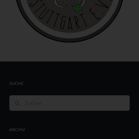
identifizierbar wird eine natürliche Person angesehen, die
direkt oder indirekt, insbesondere mittels Zuordnung zu
einer Kennung wie einem Namen, zu einer Kennnummer,
zu Standortdaten, zu einer Online-Kennung oder zu
einem oder mehreren besonderen Merkmalen, die
Ausdruck der physischen, physiologischen, genetischen,
psychischen, wirtschaftlichen, kulturellen oder sozialen
Identität dieser natürlichen Person sind, identifiziert
werden kann.
b) betroffene Person
Betroffene Person ist jede identifizierte oder
SUCHE
identifizierbare natürliche Person, deren
personenbezogene Daten von dem für die Verarbeitung
Verantwortlichen verarbeitet werden.
Suche
c) Verarbeitung
nach:
Verarbeitung ist jeder mit oder ohne Hilfe automatisierter
Verfahren ausgeführte Vorgang oder jede solche
ARCHIV
Vorgangsreihe im Zusammenhang mit