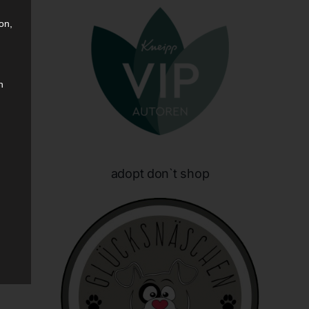
on,
n
sen
adopt don`t shop