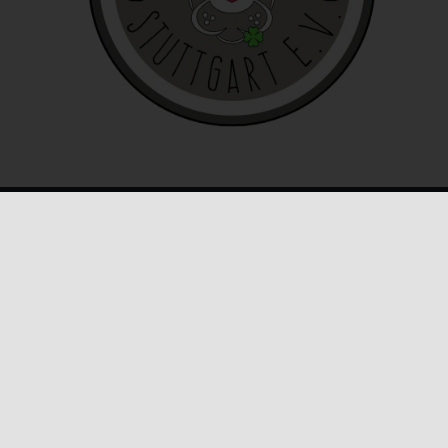
e
ies
den
KONTAKT INFO
E-Mail:
info@honeybunnynose.de
e
rklärung