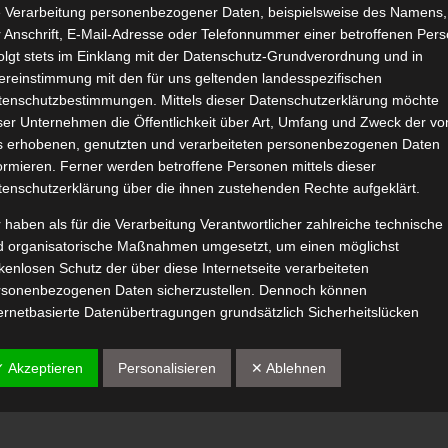
e Verarbeitung personenbezogener Daten, beispielsweise des Namens,
NIVEA summer happiness
 Anschrift, E-Mail-Adresse oder Telefonnummer einer betroffenen Pers
Juni 30, 2024
|
Beauty
,
Haut
,
Pflege
,
Produktvorstellungen
,
olgt stets im Einklang mit der Datenschutz-Grundverordnung und in
Wellness
ereinstimmung mit den für uns geltenden landesspezifischen
tenschutzbestimmungen. Mittels dieser Datenschutzerklärung möchte
ser Unternehmen die Öffentlichkeit über Art, Umfang und Zweck der vo
s erhobenen, genutzten und verarbeiteten personenbezogenen Daten
ormieren. Ferner werden betroffene Personen mittels dieser
tenschutzerklärung über die ihnen zustehenden Rechte aufgeklärt.
Weiterle
 haben als für die Verarbeitung Verantwortlicher zahlreiche technische
d organisatorische Maßnahmen umgesetzt, um einen möglichst
kenlosen Schutz der über diese Internetseite verarbeiteten
rsonenbezogenen Daten sicherzustellen. Dennoch können
ernetbasierte Datenübertragungen grundsätzlich Sicherheitslücken
weisen, sodass ein absoluter Schutz nicht gewährleistet werden kann.
 diesem Grund steht es jeder betroffenen Person frei,
✓ Akzeptieren
Personalisieren
✕ Ablehnen
rsonenbezogene Daten auch auf alternativen Wegen, beispielsweise
efonisch, an uns zu übermitteln.