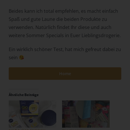
Zuverlässigkeit, Verhalten, Aufenthaltsort oder
Beides kann ich total empfehlen, es macht einfach
Ortswechsel dieser natürlichen Person zu analysieren
Spaß und gute Laune die beiden Produkte zu
oder vorherzusagen.
verwenden. Natürlich findet Ihr diese und auch
f) Pseudonymisierung
weitere Sommer Specials in Euer Lieblingsdrogerie.
Pseudonymisierung ist die Verarbeitung
personenbezogener Daten in einer Weise, auf welche die
Ein wirklich schöner Test, hat mich gefreut dabei zu
personenbezogenen Daten ohne Hinzuziehung
sein
zusätzlicher Informationen nicht mehr einer spezifischen
betroffenen Person zugeordnet werden können, sofern
diese zusätzlichen Informationen gesondert aufbewahrt
Home
werden und technischen und organisatorischen
Maßnahmen unterliegen, die gewährleisten, dass die
personenbezogenen Daten nicht einer identifizierten oder
Ähnliche Beiträge
identifizierbaren natürlichen Person zugewiesen werden.
g) Verantwortlicher oder für die
Verarbeitung Verantwortlicher
Verantwortlicher oder für die Verarbeitung
Verantwortlicher ist die natürliche oder juristische Person,