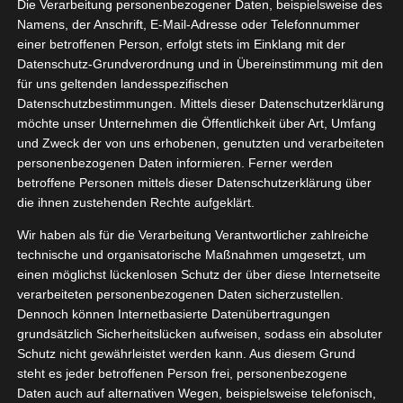
Die Verarbeitung personenbezogener Daten, beispielsweise des
Namens, der Anschrift, E-Mail-Adresse oder Telefonnummer
einer betroffenen Person, erfolgt stets im Einklang mit der
Datenschutz-Grundverordnung und in Übereinstimmung mit den
Zeige
für uns geltenden landesspezifischen
grösseres
Datenschutzbestimmungen. Mittels dieser Datenschutzerklärung
Bild
möchte unser Unternehmen die Öffentlichkeit über Art, Umfang
und Zweck der von uns erhobenen, genutzten und verarbeiteten
personenbezogenen Daten informieren. Ferner werden
betroffene Personen mittels dieser Datenschutzerklärung über
die ihnen zustehenden Rechte aufgeklärt.
Wir haben als für die Verarbeitung Verantwortlicher zahlreiche
technische und organisatorische Maßnahmen umgesetzt, um
einen möglichst lückenlosen Schutz der über diese Internetseite
[WERBUNG] NIVEA summer happiness
verarbeiteten personenbezogenen Daten sicherzustellen.
Dennoch können Internetbasierte Datenübertragungen
Dieses neue NIVEA Pflegedusche mit dem
grundsätzlich Sicherheitslücken aufweisen, sodass ein absoluter
Schutz nicht gewährleistet werden kann. Aus diesem Grund
passenden Deodorant macht definitiv Lust auf den
steht es jeder betroffenen Person frei, personenbezogene
Sommer. Das Duschgel duftet herrlich nach
Daten auch auf alternativen Wegen, beispielsweise telefonisch,