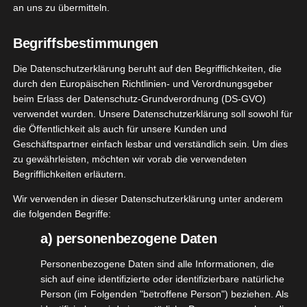
Orangen- und Avocadoöl und auch das Deo hat
an uns zu übermitteln.
einen frischen, sommerlichen Duft.
Begriffsbestimmungen
Wirklich eine schöne Kombination.
Die Datenschutzerklärung beruht auf den Begrifflichkeiten, die
Dieses Mal hatte ich Glück und wurde zu diesem
durch den Europäischen Richtlinien- und Verordnungsgeber
Test direkt über das NIVEA Botschafter Programm
beim Erlass der Datenschutz-Grundverordnung (DS-GVO)
ausgewählt. Ratzfatz war das Paket da und ich hab
verwendet wurden. Unsere Datenschutzerklärung soll sowohl für
die Öffentlichkeit als auch für unsere Kunden und
natürlich sofort daran geschnuppert. Ich sofort hin
Geschäftspartner einfach lesbar und verständlich sein. Um dies
und weg. Richtig toll. Die Qualität ist natürlich
zu gewährleisten, möchten wir vorab die verwendeten
sensationell gut, wie man es von NIVEA gewohnt
Begrifflichkeiten erläutern.
ist.
Wir verwenden in dieser Datenschutzerklärung unter anderem
die folgenden Begriffe:
Die Produkte
a) personenbezogene Daten
Personenbezogene Daten sind alle Informationen, die
sich auf eine identifizierte oder identifizierbare natürliche
Person (im Folgenden "betroffene Person") beziehen. Als