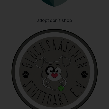
identifizierbar wird eine natürliche Person angesehen, die
direkt oder indirekt, insbesondere mittels Zuordnung zu
einer Kennung wie einem Namen, zu einer Kennnummer,
zu Standortdaten, zu einer Online-Kennung oder zu
adopt don`t shop
einem oder mehreren besonderen Merkmalen, die
Ausdruck der physischen, physiologischen, genetischen,
psychischen, wirtschaftlichen, kulturellen oder sozialen
Identität dieser natürlichen Person sind, identifiziert
werden kann.
b) betroffene Person
Betroffene Person ist jede identifizierte oder
identifizierbare natürliche Person, deren
personenbezogene Daten von dem für die Verarbeitung
Verantwortlichen verarbeitet werden.
c) Verarbeitung
Verarbeitung ist jeder mit oder ohne Hilfe automatisierter
Verfahren ausgeführte Vorgang oder jede solche
Vorgangsreihe im Zusammenhang mit