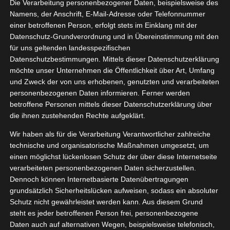
ühlgel
Die Verarbeitung personenbezogener Daten, beispielsweise des
06, 2025
Namens, der Anschrift, E-Mail-Adresse oder Telefonnummer
aut
Pflege
einer betroffenen Person, erfolgt stets im Einklang mit der
tvorstellungen
Datenschutz-Grundverordnung und in Übereinstimmung mit den
Sport
Wellness
für uns geltenden landesspezifischen
Datenschutzbestimmungen. Mittels dieser Datenschutzerklärung
Das Weleda Kühlgel
möchte unser Unternehmen die Öffentlichkeit über Art, Umfang
Juni 11, 2025
|
Haut
,
Pflege
,
Produktvorstellungen
,
Reha
,
Sport
,
und Zweck der von uns erhobenen, genutzten und verarbeiteten
Wellness
personenbezogenen Daten informieren. Ferner werden
betroffene Personen mittels dieser Datenschutzerklärung über
Weiterlesen
die ihnen zustehenden Rechte aufgeklärt.
Wir haben als für die Verarbeitung Verantwortlicher zahlreiche
technische und organisatorische Maßnahmen umgesetzt, um
pp Arnika
einen möglichst lückenlosen Schutz der über diese Internetseite
25
verarbeiteten personenbezogenen Daten sicherzustellen.
ll-on`s
Dennoch können Internetbasierte Datenübertragungen
04, 2023
heit
Kneipp VIP
grundsätzlich Sicherheitslücken aufweisen, sodass ein absoluter
Pflege
Schutz nicht gewährleistet werden kann. Aus diesem Grund
tvorstellungen
steht es jeder betroffenen Person frei, personenbezogene
gan
Wellness
Daten auch auf alternativen Wegen, beispielsweise telefonisch,