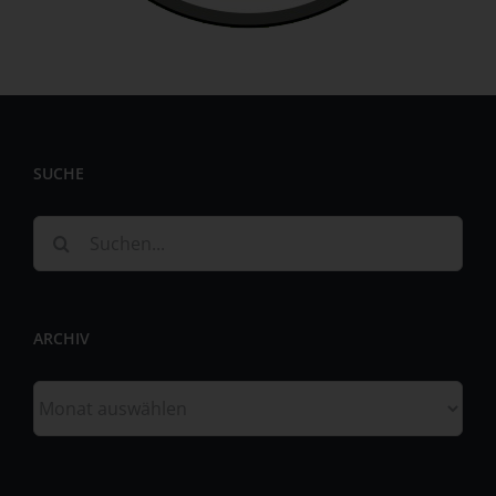
personenbezogenen Daten wie das Erheben, das
Erfassen, die Organisation, das Ordnen, die Speicherung,
die Anpassung oder Veränderung, das Auslesen, das
Abfragen, die Verwendung, die Offenlegung durch
Übermittlung, Verbreitung oder eine andere Form der
Bereitstellung, den Abgleich oder die Verknüpfung, die
Einschränkung, das Löschen oder die Vernichtung.
SUCHE
d) Einschränkung der Verarbeitung
Einschränkung der Verarbeitung ist die Markierung
Suche
gespeicherter personenbezogener Daten mit dem Ziel,
nach:
ihre künftige Verarbeitung einzuschränken.
e) Profiling
ARCHIV
Profiling ist jede Art der automatisierten Verarbeitung
personenbezogener Daten, die darin besteht, dass diese
Archiv
personenbezogenen Daten verwendet werden, um
bestimmte persönliche Aspekte, die sich auf eine
natürliche Person beziehen, zu bewerten, insbesondere,
um Aspekte bezüglich Arbeitsleistung, wirtschaftlicher
Lage, Gesundheit, persönlicher Vorlieben, Interessen,