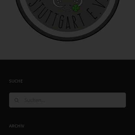
identifizierbar wird eine natürliche Person angesehen, die
direkt oder indirekt, insbesondere mittels Zuordnung zu
einer Kennung wie einem Namen, zu einer Kennnummer,
zu Standortdaten, zu einer Online-Kennung oder zu
einem oder mehreren besonderen Merkmalen, die
Ausdruck der physischen, physiologischen, genetischen,
psychischen, wirtschaftlichen, kulturellen oder sozialen
Identität dieser natürlichen Person sind, identifiziert
werden kann.
b) betroffene Person
Betroffene Person ist jede identifizierte oder
SUCHE
identifizierbare natürliche Person, deren
personenbezogene Daten von dem für die Verarbeitung
Verantwortlichen verarbeitet werden.
Suche
c) Verarbeitung
nach:
Verarbeitung ist jeder mit oder ohne Hilfe automatisierter
Verfahren ausgeführte Vorgang oder jede solche
ARCHIV
Vorgangsreihe im Zusammenhang mit