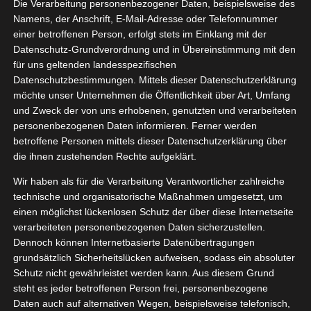
Die Verarbeitung personenbezogener Daten, beispielsweise des
neipp
10, 2023
Namens, der Anschrift, E-Mail-Adresse oder Telefonnummer
heit
Kneipp VIP
einer betroffenen Person, erfolgt stets im Einklang mit der
ngsergänzung
Datenschutz-Grundverordnung und in Übereinstimmung mit den
tvorstellungen
für uns geltenden landesspezifischen
gan
Wellness
Datenschutzbestimmungen. Mittels dieser Datenschutzerklärung
Vitamin Gummies von Kneipp
möchte unser Unternehmen die Öffentlichkeit über Art, Umfang
Oktober 31, 2023
|
Gesundheit
,
Kneipp VIP
,
und Zweck der von uns erhobenen, genutzten und verarbeiteten
Nahrungsergänzung
,
Produktvorstellungen
,
Vegan
,
Wellness
personenbezogenen Daten informieren. Ferner werden
betroffene Personen mittels dieser Datenschutzerklärung über
Weiterlesen
die ihnen zustehenden Rechte aufgeklärt.
Wir haben als für die Verarbeitung Verantwortlicher zahlreiche
technische und organisatorische Maßnahmen umgesetzt, um
einen möglichst lückenlosen Schutz der über diese Internetseite
verarbeiteten personenbezogenen Daten sicherzustellen.
Dennoch können Internetbasierte Datenübertragungen
grundsätzlich Sicherheitslücken aufweisen, sodass ein absoluter
Schutz nicht gewährleistet werden kann. Aus diesem Grund
steht es jeder betroffenen Person frei, personenbezogene
Daten auch auf alternativen Wegen, beispielsweise telefonisch,