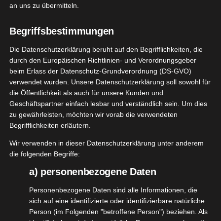
tatsächlich auch wesentlich angenehmer finde ein
an uns zu übermitteln.
Gummibärchen zu essen, als eine Tablette zu
Begriffsbestimmungen
schlucken. Blöd ist nur, dass man davon nur 1
essen darf/sollte
.
Die Datenschutzerklärung beruht auf den Begrifflichkeiten, die
durch den Europäischen Richtlinien- und Verordnungsgeber
Ich freue mich extrem, dass Kneipp jetzt solche
beim Erlass der Datenschutz-Grundverordnung (DS-GVO)
Gummies hat. Da weiß ich mit Bestimmtheit, dass
verwendet wurden. Unsere Datenschutzerklärung soll sowohl für
die Öffentlichkeit als auch für unsere Kunden und
die Qualität passt. Aktuell gibt es 3 verschiedene
Geschäftspartner einfach lesbar und verständlich sein. Um dies
Sorten auf dem Markt, die Ihr gewohnt auf
zu gewährleisten, möchten wir vorab die verwendeten
kneipp.com oder in der Drogerie finden könnt.
Begrifflichkeiten erläutern.
Bei allen Sorten sind 30 Gummies enthalten, also
Wir verwenden in dieser Datenschutzerklärung unter anderem
eine ganze Monatsration.
die folgenden Begriffe:
a) personenbezogene Daten
Die Vitamin Gummies
Personenbezogene Daten sind alle Informationen, die
sich auf eine identifizierte oder identifizierbare natürliche
Mentaler Fokus
Person (im Folgenden "betroffene Person") beziehen. Als