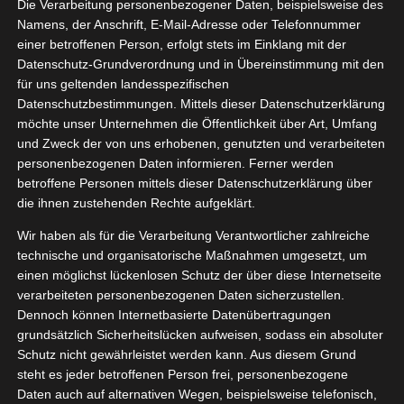
Die Verarbeitung personenbezogener Daten, beispielsweise des
Namens, der Anschrift, E-Mail-Adresse oder Telefonnummer
einer betroffenen Person, erfolgt stets im Einklang mit der
Datenschutz-Grundverordnung und in Übereinstimmung mit den
Zeige
für uns geltenden landesspezifischen
grösseres
Datenschutzbestimmungen. Mittels dieser Datenschutzerklärung
Bild
möchte unser Unternehmen die Öffentlichkeit über Art, Umfang
und Zweck der von uns erhobenen, genutzten und verarbeiteten
personenbezogenen Daten informieren. Ferner werden
betroffene Personen mittels dieser Datenschutzerklärung über
die ihnen zustehenden Rechte aufgeklärt.
Wir haben als für die Verarbeitung Verantwortlicher zahlreiche
technische und organisatorische Maßnahmen umgesetzt, um
einen möglichst lückenlosen Schutz der über diese Internetseite
[WERBUNG] Vitamin Gummies von Kneipp
verarbeiteten personenbezogenen Daten sicherzustellen.
Dennoch können Internetbasierte Datenübertragungen
Nahrungsergänzungsmittel in Gummibärchen
grundsätzlich Sicherheitslücken aufweisen, sodass ein absoluter
Schutz nicht gewährleistet werden kann. Aus diesem Grund
Form sind nichts Neues und erfreuen sich immer
steht es jeder betroffenen Person frei, personenbezogene
mehr Beliebtheit. Ich muss sagen, dass ich es
Daten auch auf alternativen Wegen, beispielsweise telefonisch,