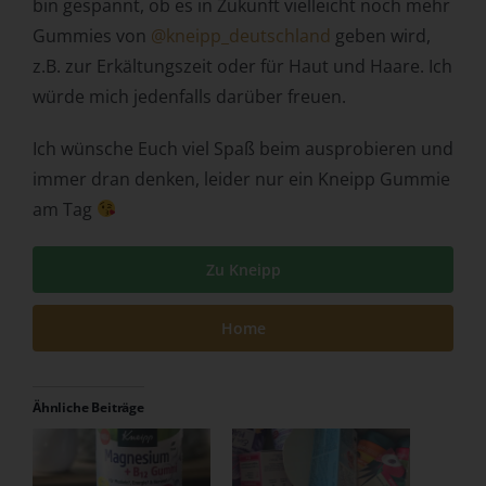
bin gespannt, ob es in Zukunft vielleicht noch mehr
Zuverlässigkeit, Verhalten, Aufenthaltsort oder
Gummies von
@kneipp_deutschland
geben wird,
Ortswechsel dieser natürlichen Person zu analysieren
z.B. zur Erkältungszeit oder für Haut und Haare. Ich
oder vorherzusagen.
würde mich jedenfalls darüber freuen.
f) Pseudonymisierung
Ich wünsche Euch viel Spaß beim ausprobieren und
Pseudonymisierung ist die Verarbeitung
personenbezogener Daten in einer Weise, auf welche die
immer dran denken, leider nur ein Kneipp Gummie
personenbezogenen Daten ohne Hinzuziehung
am Tag
zusätzlicher Informationen nicht mehr einer spezifischen
betroffenen Person zugeordnet werden können, sofern
diese zusätzlichen Informationen gesondert aufbewahrt
Zu Kneipp
werden und technischen und organisatorischen
Maßnahmen unterliegen, die gewährleisten, dass die
Home
personenbezogenen Daten nicht einer identifizierten oder
identifizierbaren natürlichen Person zugewiesen werden.
g) Verantwortlicher oder für die
Ähnliche Beiträge
Verarbeitung Verantwortlicher
Verantwortlicher oder für die Verarbeitung
Verantwortlicher ist die natürliche oder juristische Person,