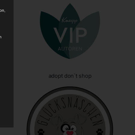
on,
n
adopt don`t shop
sen