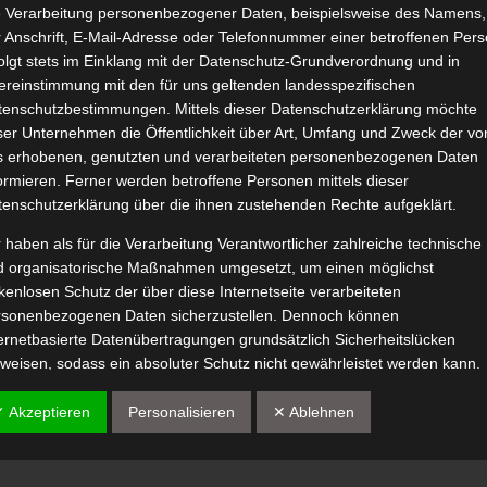
e Verarbeitung personenbezogener Daten, beispielsweise des Namens,
Magic Leaves Colorwaschmittel
 Anschrift, E-Mail-Adresse oder Telefonnummer einer betroffenen Pers
Juni 12, 2021
|
Haushalt
,
Produktvorstellungen
,
Reinigung
olgt stets im Einklang mit der Datenschutz-Grundverordnung und in
ereinstimmung mit den für uns geltenden landesspezifischen
tenschutzbestimmungen. Mittels dieser Datenschutzerklärung möchte
ser Unternehmen die Öffentlichkeit über Art, Umfang und Zweck der vo
s erhobenen, genutzten und verarbeiteten personenbezogenen Daten
ormieren. Ferner werden betroffene Personen mittels dieser
tenschutzerklärung über die ihnen zustehenden Rechte aufgeklärt.
 haben als für die Verarbeitung Verantwortlicher zahlreiche technische
d organisatorische Maßnahmen umgesetzt, um einen möglichst
kenlosen Schutz der über diese Internetseite verarbeiteten
rsonenbezogenen Daten sicherzustellen. Dennoch können
ernetbasierte Datenübertragungen grundsätzlich Sicherheitslücken
weisen, sodass ein absoluter Schutz nicht gewährleistet werden kann.
Weiterle
 diesem Grund steht es jeder betroffenen Person frei,
rsonenbezogene Daten auch auf alternativen Wegen, beispielsweise
✓ Akzeptieren
Personalisieren
✕ Ablehnen
efonisch, an uns zu übermitteln.