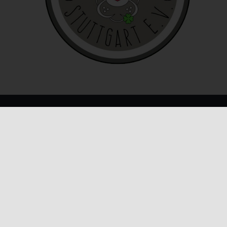
e
ies
den
KONTAKT INFO
E-Mail:
info@honeybunnynose.de
e
rklärung